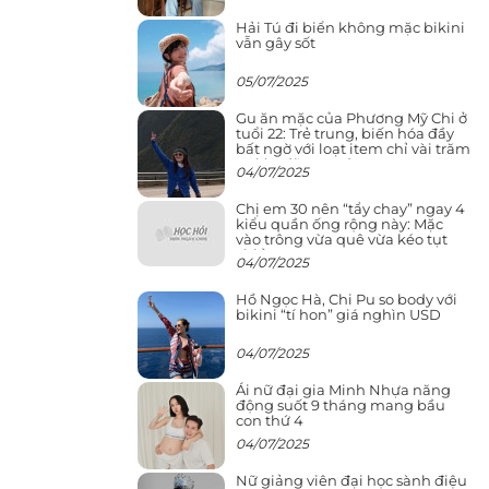
Hải Tú đi biển không mặc bikini
vẫn gây sốt
05/07/2025
Gu ăn mặc của Phương Mỹ Chi ở
tuổi 22: Trẻ trung, biến hóa đầy
bất ngờ với loạt item chỉ vài trăm
nghìn đã mua được
04/07/2025
Chị em 30 nên “tẩy chay” ngay 4
kiểu quần ống rộng này: Mặc
vào trông vừa quê vừa kéo tụt
chiều cao
04/07/2025
Hồ Ngọc Hà, Chi Pu so body với
bikini “tí hon” giá nghìn USD
04/07/2025
Ái nữ đại gia Minh Nhựa năng
động suốt 9 tháng mang bầu
con thứ 4
04/07/2025
Nữ giảng viên đại học sành điệu