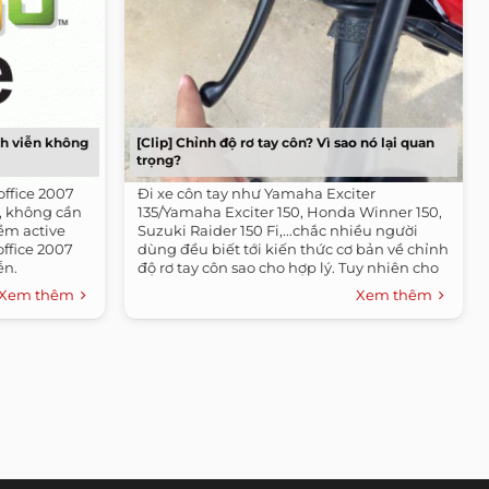
nh viễn không
[Clip] Chỉnh độ rơ tay côn? Vì sao nó lại quan
trọng?
office 2007
Đi xe côn tay như Yamaha Exciter
, không cần
135/Yamaha Exciter 150, Honda Winner 150,
ềm active
Suzuki Raider 150 Fi,...chắc nhiều người
office 2007
dùng đều biết tới kiến thức cơ bản về chỉnh
ễn.
độ rơ tay côn sao cho hợp lý. Tuy nhiên cho
tới nay...
Xem thêm
Xem thêm