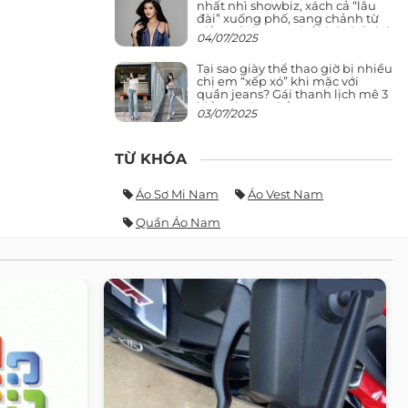
nhất nhì showbiz, xách cả “lâu
đài” xuống phố, sang chảnh từ
giảng đường ra phố khó ai đọ lại
04/07/2025
Tại sao giày thể thao giờ bị nhiều
chị em “xếp xó” khi mặc với
quần jeans? Gái thanh lịch mê 3
kiểu này hơn hẳn
03/07/2025
TỪ KHÓA
Áo Sơ Mi Nam
Áo Vest Nam
Quần Áo Nam