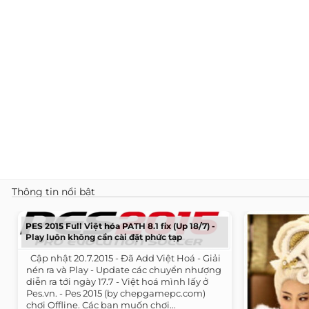
Thông tin nổi bật
PES 2015 Full Việt hóa PATH 8.1 fix (Up 18/7) -
Play luôn không cần cài đặt phức tạp
​ ​ Cập nhật 20.7.2015 - Đã Add Việt Hoá - Giải
nén ra và Play - Update các chuyển nhượng
diễn ra tới ngày 17.7 - Việt hoá mình lấy ở
Pes.vn. - Pes 2015 (by chepgamepc.com)
chơi Offline. Các bạn muốn chơi...