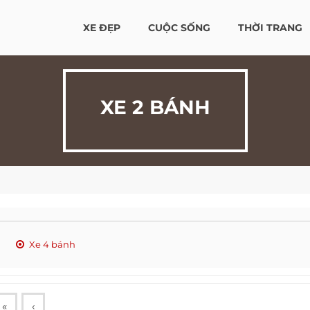
XE ĐẸP
CUỘC SỐNG
THỜI TRANG
XE 2 BÁNH
Xe 4 bánh
«
‹