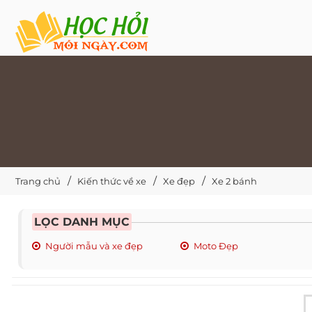
Trang chủ
Kiến thức về xe
Xe đẹp
Xe 2 bánh
LỌC DANH MỤC
Người mẫu và xe đẹp
Moto Đẹp