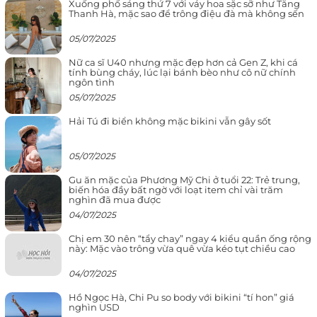
Xuống phố sáng thứ 7 với váy hoa sặc sỡ như Tăng
Thanh Hà, mặc sao để trông điệu đà mà không sến
05/07/2025
Nữ ca sĩ U40 nhưng mặc đẹp hơn cả Gen Z, khi cá
tính bùng cháy, lúc lại bánh bèo như cô nữ chính
ngôn tình
05/07/2025
Hải Tú đi biển không mặc bikini vẫn gây sốt
05/07/2025
Gu ăn mặc của Phương Mỹ Chi ở tuổi 22: Trẻ trung,
biến hóa đầy bất ngờ với loạt item chỉ vài trăm
nghìn đã mua được
04/07/2025
Chị em 30 nên “tẩy chay” ngay 4 kiểu quần ống rộng
này: Mặc vào trông vừa quê vừa kéo tụt chiều cao
04/07/2025
Hồ Ngọc Hà, Chi Pu so body với bikini “tí hon” giá
nghìn USD