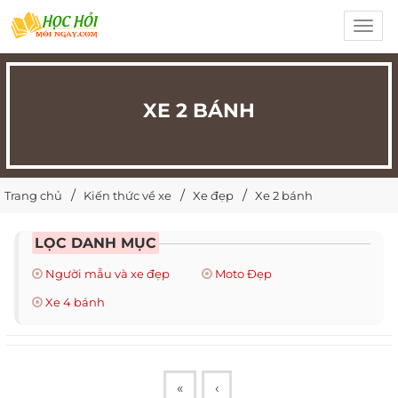
Toggl
navig
XE 2 BÁNH
Trang chủ
Kiến thức về xe
Xe đẹp
Xe 2 bánh
LỌC DANH MỤC
Người mẫu và xe đẹp
Moto Đẹp
Xe 4 bánh
«
‹