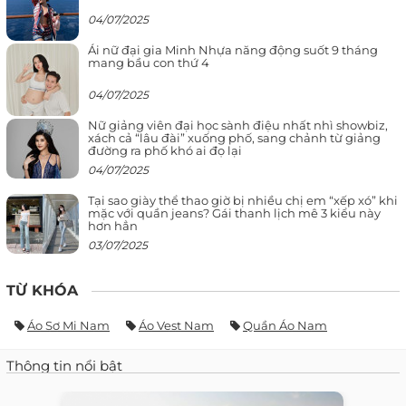
04/07/2025
Ái nữ đại gia Minh Nhựa năng động suốt 9 tháng
mang bầu con thứ 4
04/07/2025
Nữ giảng viên đại học sành điệu nhất nhì showbiz,
xách cả “lâu đài” xuống phố, sang chảnh từ giảng
đường ra phố khó ai đọ lại
04/07/2025
Tại sao giày thể thao giờ bị nhiều chị em “xếp xó” khi
mặc với quần jeans? Gái thanh lịch mê 3 kiểu này
hơn hẳn
03/07/2025
TỪ KHÓA
Áo Sơ Mi Nam
Áo Vest Nam
Quần Áo Nam
Thông tin nổi bật