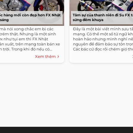
c hàng mới còn đẹp hơn FX Nhật
Tâm sự của thanh niên đi Su FX 
 sáng
sừng đêm khuya
mà nói xong chắc em bị các
Đây là một bài viết mình sưu t
 trém thật. Nhưng là một sinh
mạng. Có thể một số từ ngữ k
9x như tụi em thì FX Nhật
hoàn hảo nhưng mình nghĩ nê
ản xuất, trên mạng toàn bán xe
nguyên để đảm bảo sự tôn trọn
 trời. Trong khi đó nếu có...
Các bác cứ đọc rồi chém gió thỏ
Xem thêm