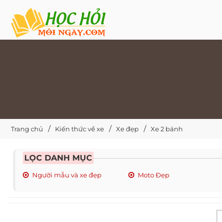
Trang chủ
Kiến thức về xe
Xe đẹp
Xe 2 bánh
LỌC DANH MỤC
Người mẫu và xe đẹp
Moto Đẹp