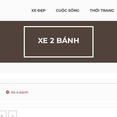
XE ĐẸP
CUỘC SỐNG
THỜI TRANG
XE 2 BÁNH
Xe 4 bánh
«
‹