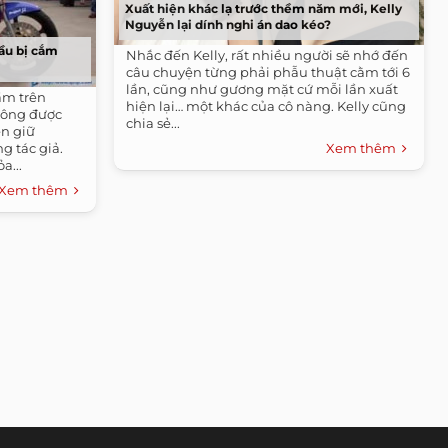
Xuất hiện khác lạ trước thềm năm mới, Kelly
Nguyễn lại dính nghi án dao kéo?
tầu bị cắm
Nhắc đến Kelly, rất nhiều người sẽ nhớ đến
câu chuyện từng phải phẫu thuật cằm tới 6
lần, cũng như gương mặt cứ mỗi lần xuất
ầm trên
hiện lại… một khác của cô nàng. Kelly cũng
hông được
chia sẻ...
n giữ
g tác giả.
Xem thêm
a...
Xem thêm