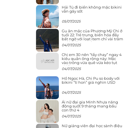
Hải Tú đi biển không mặc bikini
vẫn gây sốt
05/07/2025
Gu ăn mặc của Phương Mỹ Chi ở
tuổi 22: Trẻ trung, biến hóa đầy
bất ngờ với loạt item chỉ vài trăm
nghìn đã mua được
04/07/2025
Chị em 30 nên “tẩy chay” ngay 4
kiểu quần ống rộng này: Mặc
vào trông vừa quê vừa kéo tụt
chiều cao
04/07/2025
Hồ Ngọc Hà, Chi Pu so body với
bikini “tí hon” giá nghìn USD
04/07/2025
Ái nữ đại gia Minh Nhựa năng
động suốt 9 tháng mang bầu
con thứ 4
04/07/2025
Nữ giảng viên đại học sành điệu