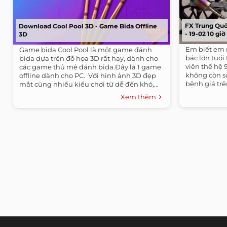
FX Trung Quố
Download Cool Pool 3D - Game Bida Offline
- 19-02 10 giờ
3D
Em biết em 
Game bida Cool Pool là một game đánh
bác lớn tuổi
bida dựa trên đồ họa 3D rất hay, dành cho
viên thế hệ 
các game thủ mê đánh bida.Đây là 1 game
không còn s
offline dành cho PC. ​ Với hình ảnh 3D đẹp
bệnh giá trên
mắt cùng nhiều kiểu chơi từ dễ đến khó,...
Xem thêm