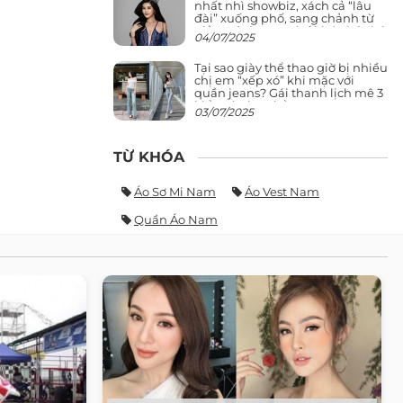
nhất nhì showbiz, xách cả “lâu
đài” xuống phố, sang chảnh từ
giảng đường ra phố khó ai đọ lại
04/07/2025
Tại sao giày thể thao giờ bị nhiều
chị em “xếp xó” khi mặc với
quần jeans? Gái thanh lịch mê 3
kiểu này hơn hẳn
03/07/2025
TỪ KHÓA
Áo Sơ Mi Nam
Áo Vest Nam
Quần Áo Nam