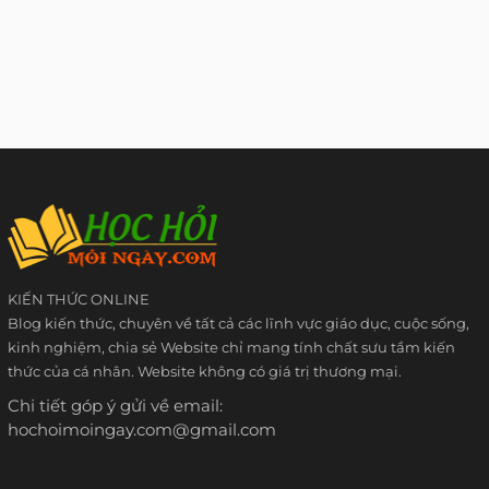
KIẾN THỨC ONLINE
Blog kiến thức, chuyên về tất cả các lĩnh vực giáo dục, cuộc sống,
kinh nghiệm, chia sẻ Website chỉ mang tính chất sưu tầm kiến
thức của cá nhân. Website không có giá trị thương mại.
Chi tiết góp ý gửi về email:
hochoimoingay.com@gmail.com