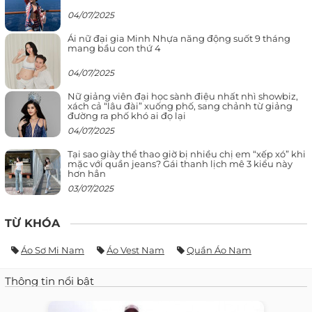
04/07/2025
Ái nữ đại gia Minh Nhựa năng động suốt 9 tháng
mang bầu con thứ 4
04/07/2025
Nữ giảng viên đại học sành điệu nhất nhì showbiz,
xách cả “lâu đài” xuống phố, sang chảnh từ giảng
đường ra phố khó ai đọ lại
04/07/2025
Tại sao giày thể thao giờ bị nhiều chị em “xếp xó” khi
mặc với quần jeans? Gái thanh lịch mê 3 kiểu này
hơn hẳn
03/07/2025
TỪ KHÓA
Áo Sơ Mi Nam
Áo Vest Nam
Quần Áo Nam
Thông tin nổi bật