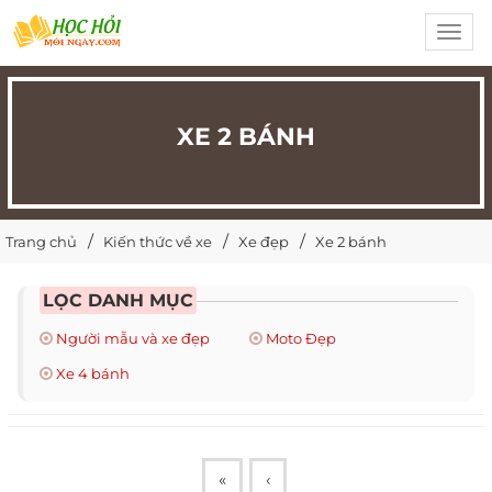
Toggl
navig
XE 2 BÁNH
Trang chủ
Kiến thức về xe
Xe đẹp
Xe 2 bánh
LỌC DANH MỤC
Người mẫu và xe đẹp
Moto Đẹp
Xe 4 bánh
«
‹