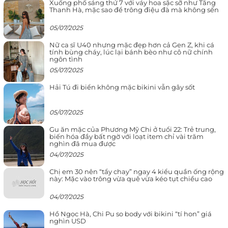
Xuống phố sáng thứ 7 với váy hoa sặc sỡ như Tăng
Thanh Hà, mặc sao để trông điệu đà mà không sến
05/07/2025
Nữ ca sĩ U40 nhưng mặc đẹp hơn cả Gen Z, khi cá
tính bùng cháy, lúc lại bánh bèo như cô nữ chính
ngôn tình
05/07/2025
Hải Tú đi biển không mặc bikini vẫn gây sốt
05/07/2025
Gu ăn mặc của Phương Mỹ Chi ở tuổi 22: Trẻ trung,
biến hóa đầy bất ngờ với loạt item chỉ vài trăm
nghìn đã mua được
04/07/2025
Chị em 30 nên “tẩy chay” ngay 4 kiểu quần ống rộng
này: Mặc vào trông vừa quê vừa kéo tụt chiều cao
04/07/2025
Hồ Ngọc Hà, Chi Pu so body với bikini “tí hon” giá
nghìn USD