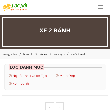
Toggl
navig
XE 2 BÁNH
Trang chủ
Kiến thức về xe
Xe đẹp
Xe 2 bánh
LỌC DANH MỤC
Người mẫu và xe đẹp
Moto Đẹp
Xe 4 bánh
«
‹