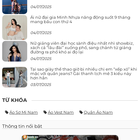
04/07/2025
Ái nữ đại gia Minh Nhựa năng động suốt 9 tháng
mang bầu con thứ 4
04/07/2025
Nữ giảng viên đại học sành điệu nhất nhì showbiz,
xách cả “lâu đài” xuống phố, sang chảnh từ giảng
đường ra phố khó ai đọ lại
04/07/2025
Tại sao giày thể thao giờ bị nhiều chị em “xếp xó” khi
mặc với quần jeans? Gái thanh lịch mê 3 kiểu này
hơn hẳn
03/07/2025
TỪ KHÓA
Áo Sơ Mi Nam
Áo Vest Nam
Quần Áo Nam
Thông tin nổi bật