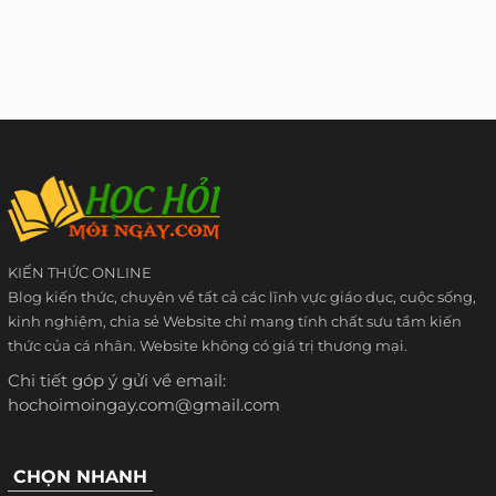
KIẾN THỨC ONLINE
Blog kiến thức, chuyên về tất cả các lĩnh vực giáo dục, cuộc sống,
kinh nghiệm, chia sẻ Website chỉ mang tính chất sưu tầm kiến
thức của cá nhân. Website không có giá trị thương mại.
Chi tiết góp ý gửi về email:
hochoimoingay.com@gmail.com
CHỌN NHANH