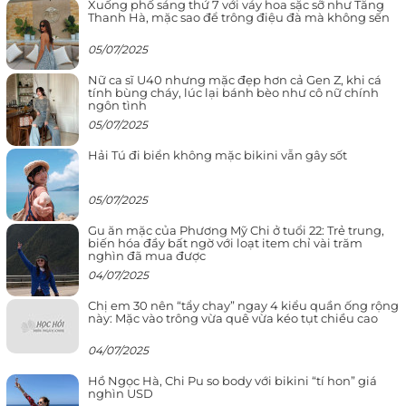
Xuống phố sáng thứ 7 với váy hoa sặc sỡ như Tăng
Thanh Hà, mặc sao để trông điệu đà mà không sến
05/07/2025
Nữ ca sĩ U40 nhưng mặc đẹp hơn cả Gen Z, khi cá
tính bùng cháy, lúc lại bánh bèo như cô nữ chính
ngôn tình
05/07/2025
Hải Tú đi biển không mặc bikini vẫn gây sốt
05/07/2025
Gu ăn mặc của Phương Mỹ Chi ở tuổi 22: Trẻ trung,
biến hóa đầy bất ngờ với loạt item chỉ vài trăm
nghìn đã mua được
04/07/2025
Chị em 30 nên “tẩy chay” ngay 4 kiểu quần ống rộng
này: Mặc vào trông vừa quê vừa kéo tụt chiều cao
04/07/2025
Hồ Ngọc Hà, Chi Pu so body với bikini “tí hon” giá
nghìn USD