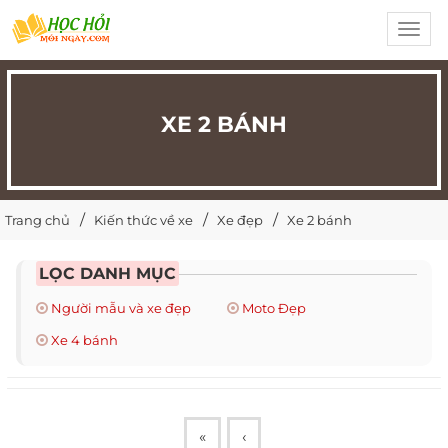
Toggl
navig
XE 2 BÁNH
Trang chủ
Kiến thức về xe
Xe đẹp
Xe 2 bánh
LỌC DANH MỤC
Người mẫu và xe đẹp
Moto Đẹp
Xe 4 bánh
«
‹