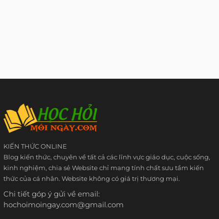
KIẾN THỨC ONLINE
Blog kiến thức, chuyên về tất cả các lĩnh vực giáo dục, cuộc sống,
kinh nghiệm, chia sẻ Website chỉ mang tính chất sưu tầm kiến
thức của cá nhân. Website không có giá trị thương mại.
Chi tiết góp ý gửi về email:
hochoimoingay.com@gmail.com