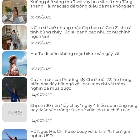
Xuống phố sáng thứ 7 với váy hoa sặc sỡ như Tăng
Thanh Hà, mặc sao để trông điệu đà mà không sến
05/07/2025
Nữ ca sĩ U40 nhưng mặc đẹp hơn cả Gen Z, khi cá
tính bùng cháy, lúc lại bánh bèo như cô nữ chính
ngôn tình
05/07/2025
Hải Tú đi biển không mặc bikini vẫn gây sốt
05/07/2025
Gu ăn mặc của Phương Mỹ Chi ở tuổi 22: Trẻ trung,
biến hóa đầy bất ngờ với loạt item chỉ vài trăm
nghìn đã mua được
04/07/2025
Chị em 30 nên “tẩy chay” ngay 4 kiểu quần ống rộng
này: Mặc vào trông vừa quê vừa kéo tụt chiều cao
04/07/2025
Hồ Ngọc Hà, Chi Pu so body với bikini “tí hon” giá
nghìn USD