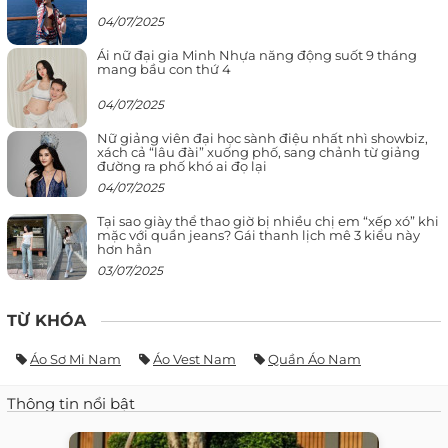
04/07/2025
Ái nữ đại gia Minh Nhựa năng động suốt 9 tháng
mang bầu con thứ 4
04/07/2025
Nữ giảng viên đại học sành điệu nhất nhì showbiz,
xách cả “lâu đài” xuống phố, sang chảnh từ giảng
đường ra phố khó ai đọ lại
04/07/2025
Tại sao giày thể thao giờ bị nhiều chị em “xếp xó” khi
mặc với quần jeans? Gái thanh lịch mê 3 kiểu này
hơn hẳn
03/07/2025
TỪ KHÓA
Áo Sơ Mi Nam
Áo Vest Nam
Quần Áo Nam
Thông tin nổi bật