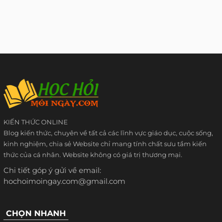
KIẾN THỨC ONLINE
Blog kiến thức, chuyên về tất cả các lĩnh vực giáo dục, cuộc sống,
kinh nghiệm, chia sẻ Website chỉ mang tính chất sưu tầm kiến
thức của cá nhân. Website không có giá trị thương mại.
Chi tiết góp ý gửi về email:
hochoimoingay.com@gmail.com
CHỌN NHANH