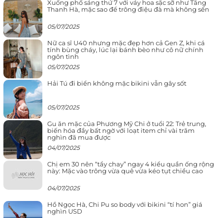
Xuống phố sáng thứ 7 với váy hoa sặc sỡ như Tăng
Thanh Hà, mặc sao để trông điệu đà mà không sến
05/07/2025
Nữ ca sĩ U40 nhưng mặc đẹp hơn cả Gen Z, khi cá
tính bùng cháy, lúc lại bánh bèo như cô nữ chính
ngôn tình
05/07/2025
Hải Tú đi biển không mặc bikini vẫn gây sốt
05/07/2025
Gu ăn mặc của Phương Mỹ Chi ở tuổi 22: Trẻ trung,
biến hóa đầy bất ngờ với loạt item chỉ vài trăm
nghìn đã mua được
04/07/2025
Chị em 30 nên “tẩy chay” ngay 4 kiểu quần ống rộng
này: Mặc vào trông vừa quê vừa kéo tụt chiều cao
04/07/2025
Hồ Ngọc Hà, Chi Pu so body với bikini “tí hon” giá
nghìn USD