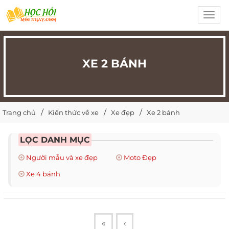
Toggl
navig
XE 2 BÁNH
Trang chủ
Kiến thức về xe
Xe đẹp
Xe 2 bánh
LỌC DANH MỤC
Người mẫu và xe đẹp
Moto Đẹp
Xe 4 bánh
«
‹