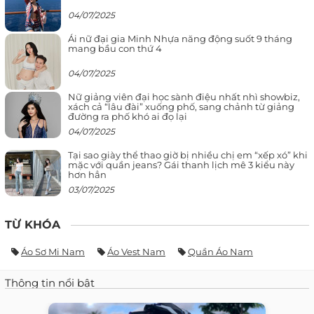
04/07/2025
Ái nữ đại gia Minh Nhựa năng động suốt 9 tháng
mang bầu con thứ 4
04/07/2025
Nữ giảng viên đại học sành điệu nhất nhì showbiz,
xách cả “lâu đài” xuống phố, sang chảnh từ giảng
đường ra phố khó ai đọ lại
04/07/2025
Tại sao giày thể thao giờ bị nhiều chị em “xếp xó” khi
mặc với quần jeans? Gái thanh lịch mê 3 kiểu này
hơn hẳn
03/07/2025
TỪ KHÓA
Áo Sơ Mi Nam
Áo Vest Nam
Quần Áo Nam
Thông tin nổi bật