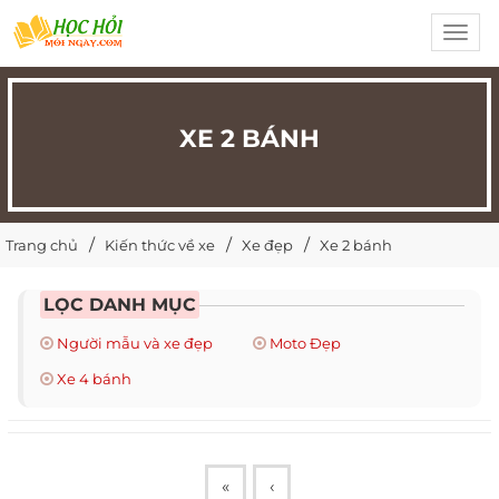
Toggl
navig
XE 2 BÁNH
Trang chủ
Kiến thức về xe
Xe đẹp
Xe 2 bánh
LỌC DANH MỤC
Người mẫu và xe đẹp
Moto Đẹp
Xe 4 bánh
«
‹