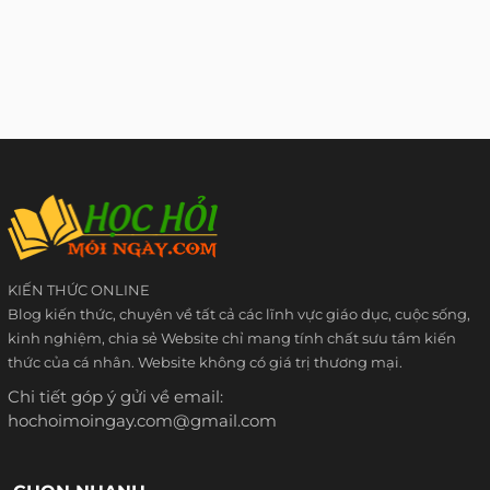
KIẾN THỨC ONLINE
Blog kiến thức, chuyên về tất cả các lĩnh vực giáo dục, cuộc sống,
kinh nghiệm, chia sẻ Website chỉ mang tính chất sưu tầm kiến
thức của cá nhân. Website không có giá trị thương mại.
Chi tiết góp ý gửi về email:
hochoimoingay.com@gmail.com