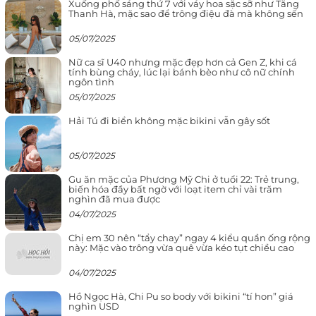
Xuống phố sáng thứ 7 với váy hoa sặc sỡ như Tăng
Thanh Hà, mặc sao để trông điệu đà mà không sến
05/07/2025
Nữ ca sĩ U40 nhưng mặc đẹp hơn cả Gen Z, khi cá
tính bùng cháy, lúc lại bánh bèo như cô nữ chính
ngôn tình
05/07/2025
Hải Tú đi biển không mặc bikini vẫn gây sốt
05/07/2025
Gu ăn mặc của Phương Mỹ Chi ở tuổi 22: Trẻ trung,
biến hóa đầy bất ngờ với loạt item chỉ vài trăm
nghìn đã mua được
04/07/2025
Chị em 30 nên “tẩy chay” ngay 4 kiểu quần ống rộng
này: Mặc vào trông vừa quê vừa kéo tụt chiều cao
04/07/2025
Hồ Ngọc Hà, Chi Pu so body với bikini “tí hon” giá
nghìn USD