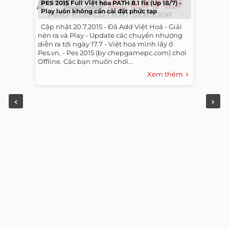
PES 2015 Full Việt hóa PATH 8.1 fix (Up 18/7) -
Play luôn không cần cài đặt phức tạp
​ ​ Cập nhật 20.7.2015 - Đã Add Việt Hoá - Giải
nén ra và Play - Update các chuyển nhượng
diễn ra tới ngày 17.7 - Việt hoá mình lấy ở
Pes.vn. - Pes 2015 (by chepgamepc.com) chơi
Offline. Các bạn muốn chơi...
Xem thêm