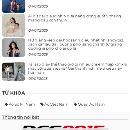
04/07/2025
Ái nữ đại gia Minh Nhựa năng động suốt 9 tháng
mang bầu con thứ 4
04/07/2025
Nữ giảng viên đại học sành điệu nhất nhì showbiz,
xách cả “lâu đài” xuống phố, sang chảnh từ giảng
đường ra phố khó ai đọ lại
04/07/2025
Tại sao giày thể thao giờ bị nhiều chị em “xếp xó” khi
mặc với quần jeans? Gái thanh lịch mê 3 kiểu này
hơn hẳn
03/07/2025
TỪ KHÓA
Áo Sơ Mi Nam
Áo Vest Nam
Quần Áo Nam
Thông tin nổi bật