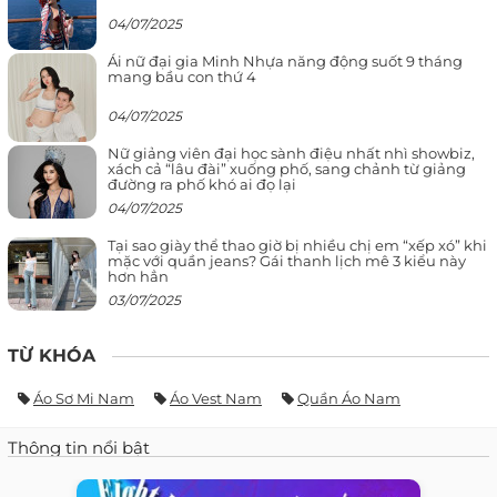
04/07/2025
Ái nữ đại gia Minh Nhựa năng động suốt 9 tháng
mang bầu con thứ 4
04/07/2025
Nữ giảng viên đại học sành điệu nhất nhì showbiz,
xách cả “lâu đài” xuống phố, sang chảnh từ giảng
đường ra phố khó ai đọ lại
04/07/2025
Tại sao giày thể thao giờ bị nhiều chị em “xếp xó” khi
mặc với quần jeans? Gái thanh lịch mê 3 kiểu này
hơn hẳn
03/07/2025
TỪ KHÓA
Áo Sơ Mi Nam
Áo Vest Nam
Quần Áo Nam
Thông tin nổi bật