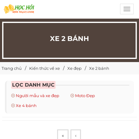
Toggl
navig
XE 2 BÁNH
Trang chủ
Kiến thức về xe
Xe đẹp
Xe 2 bánh
LỌC DANH MỤC
Người mẫu và xe đẹp
Moto Đẹp
Xe 4 bánh
«
‹