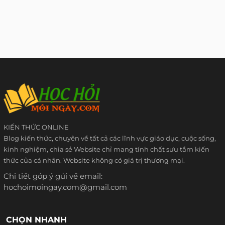
KIẾN THỨC ONLINE
Blog kiến thức, chuyên về tất cả các lĩnh vực giáo dục, cuộc sống,
kinh nghiệm, chia sẻ Website chỉ mang tính chất sưu tầm kiến
thức của cá nhân. Website không có giá trị thương mại.
Chi tiết góp ý gửi về email:
hochoimoingay.com@gmail.com
CHỌN NHANH