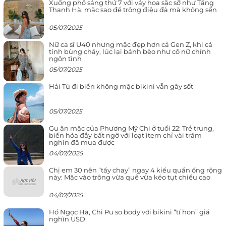
Xuống phố sáng thứ 7 với váy hoa sặc sỡ như Tăng
Thanh Hà, mặc sao để trông điệu đà mà không sến
05/07/2025
Nữ ca sĩ U40 nhưng mặc đẹp hơn cả Gen Z, khi cá
tính bùng cháy, lúc lại bánh bèo như cô nữ chính
ngôn tình
05/07/2025
Hải Tú đi biển không mặc bikini vẫn gây sốt
05/07/2025
Gu ăn mặc của Phương Mỹ Chi ở tuổi 22: Trẻ trung,
biến hóa đầy bất ngờ với loạt item chỉ vài trăm
nghìn đã mua được
04/07/2025
Chị em 30 nên “tẩy chay” ngay 4 kiểu quần ống rộng
này: Mặc vào trông vừa quê vừa kéo tụt chiều cao
04/07/2025
Hồ Ngọc Hà, Chi Pu so body với bikini “tí hon” giá
nghìn USD