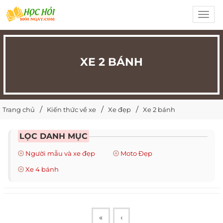
Toggl
navig
XE 2 BÁNH
Trang chủ
Kiến thức về xe
Xe đẹp
Xe 2 bánh
LỌC DANH MỤC
Người mẫu và xe đẹp
Moto Đẹp
Xe 4 bánh
«
‹