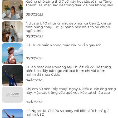
Xuống phố sáng thứ 7 với váy hoa sặc sỡ như Tăng
Thanh Hà, mặc sao để trông điệu đà mà không sến
05/07/2025
Nữ ca sĩ U40 nhưng mặc đẹp hơn cả Gen Z, khi cá
tính bùng cháy, lúc lại bánh bèo như cô nữ chính
ngôn tình
05/07/2025
Hải Tú đi biển không mặc bikini vẫn gây sốt
05/07/2025
Gu ăn mặc của Phương Mỹ Chi ở tuổi 22: Trẻ trung,
biến hóa đầy bất ngờ với loạt item chỉ vài trăm
nghìn đã mua được
04/07/2025
Chị em 30 nên “tẩy chay” ngay 4 kiểu quần ống rộng
này: Mặc vào trông vừa quê vừa kéo tụt chiều cao
04/07/2025
Hồ Ngọc Hà, Chi Pu so body với bikini “tí hon” giá
nghìn USD