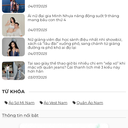
04/07/2025
Ái nữ đại gia Minh Nhựa năng động suốt 9 tháng
mang bầu con thứ 4
04/07/2025
Nữ giảng viên đại học sành điệu nhất nhì showbiz,
xách cả “lâu đài” xuống phố, sang chảnh từ giảng
đường ra phố khó ai đọ lại
04/07/2025
Tại sao giày thể thao giờ bị nhiều chị em “xếp xó” khi
mặc với quần jeans? Gái thanh lịch mê 3 kiểu này
hơn hẳn
03/07/2025
TỪ KHÓA
Áo Sơ Mi Nam
Áo Vest Nam
Quần Áo Nam
Thông tin nổi bật