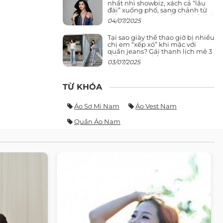
nhất nhì showbiz, xách cả “lâu
đài” xuống phố, sang chảnh từ
giảng đường ra phố khó ai đọ lại
04/07/2025
Tại sao giày thể thao giờ bị nhiều
chị em “xếp xó” khi mặc với
quần jeans? Gái thanh lịch mê 3
kiểu này hơn hẳn
03/07/2025
TỪ KHÓA
Áo Sơ Mi Nam
Áo Vest Nam
Quần Áo Nam