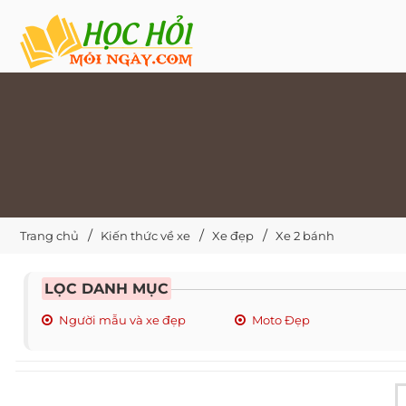
Trang chủ
Kiến thức về xe
Xe đẹp
Xe 2 bánh
LỌC DANH MỤC
Người mẫu và xe đẹp
Moto Đẹp