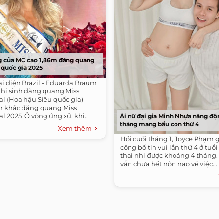
 của MC cao 1,86m đăng quang
 quốc gia 2025
ại diện Brazil - Eduarda Braum
thí sinh đăng quang Miss
l (Hoa hậu Siêu quốc gia)
h khắc đăng quang Miss
l 2025: Ở vòng ứng xử, khi...
Ái nữ đại gia Minh Nhựa năng độ
tháng mang bầu con thứ 4
Xem thêm
Hồi cuối tháng 1, Joyce Phạm g
công bố tin vui lần thứ 4 ở tuổi
thai nhi được khoảng 4 tháng.
vẫn chưa hết nôn nao về việc...