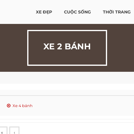
XE ĐẸP
CUỘC SỐNG
THỜI TRANG
XE 2 BÁNH
Xe 4 bánh
«
‹