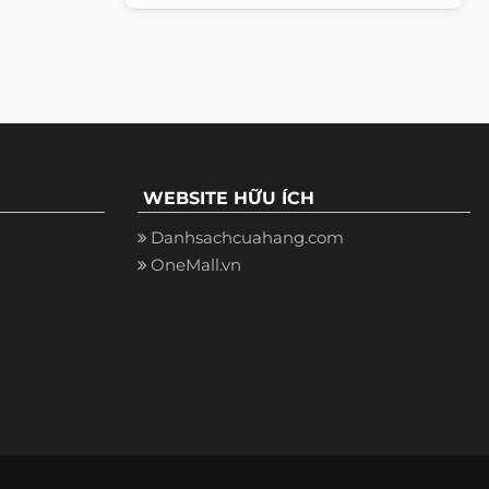
WEBSITE HỮU ÍCH
Danhsachcuahang.com
OneMall.vn