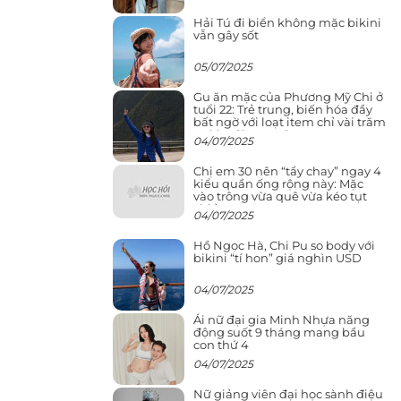
Hải Tú đi biển không mặc bikini
vẫn gây sốt
05/07/2025
Gu ăn mặc của Phương Mỹ Chi ở
tuổi 22: Trẻ trung, biến hóa đầy
bất ngờ với loạt item chỉ vài trăm
nghìn đã mua được
04/07/2025
Chị em 30 nên “tẩy chay” ngay 4
kiểu quần ống rộng này: Mặc
vào trông vừa quê vừa kéo tụt
chiều cao
04/07/2025
Hồ Ngọc Hà, Chi Pu so body với
bikini “tí hon” giá nghìn USD
04/07/2025
Ái nữ đại gia Minh Nhựa năng
động suốt 9 tháng mang bầu
con thứ 4
04/07/2025
Nữ giảng viên đại học sành điệu