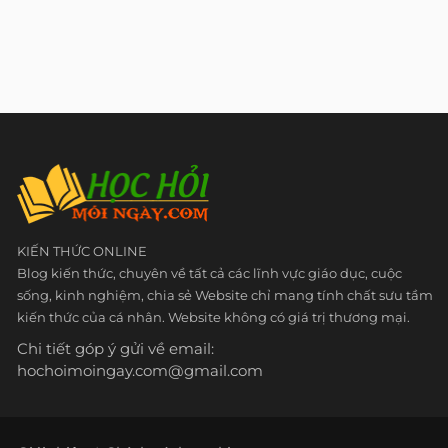
KIẾN THỨC ONLINE
Blog kiến thức, chuyên về tất cả các lĩnh vực giáo dục, cuộc
sống, kinh nghiệm, chia sẻ Website chỉ mang tính chất sưu tầm
kiến thức của cá nhân. Website không có giá trị thương mại.
Chi tiết góp ý gửi về email:
hochoimoingay.com@gmail.com