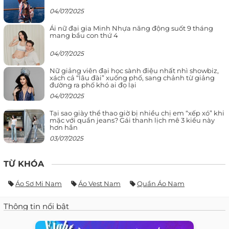
04/07/2025
Ái nữ đại gia Minh Nhựa năng động suốt 9 tháng
mang bầu con thứ 4
04/07/2025
Nữ giảng viên đại học sành điệu nhất nhì showbiz,
xách cả “lâu đài” xuống phố, sang chảnh từ giảng
đường ra phố khó ai đọ lại
04/07/2025
Tại sao giày thể thao giờ bị nhiều chị em “xếp xó” khi
mặc với quần jeans? Gái thanh lịch mê 3 kiểu này
hơn hẳn
03/07/2025
TỪ KHÓA
Áo Sơ Mi Nam
Áo Vest Nam
Quần Áo Nam
Thông tin nổi bật