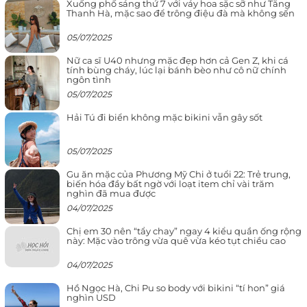
Xuống phố sáng thứ 7 với váy hoa sặc sỡ như Tăng
Thanh Hà, mặc sao để trông điệu đà mà không sến
05/07/2025
Nữ ca sĩ U40 nhưng mặc đẹp hơn cả Gen Z, khi cá
tính bùng cháy, lúc lại bánh bèo như cô nữ chính
ngôn tình
05/07/2025
Hải Tú đi biển không mặc bikini vẫn gây sốt
05/07/2025
Gu ăn mặc của Phương Mỹ Chi ở tuổi 22: Trẻ trung,
biến hóa đầy bất ngờ với loạt item chỉ vài trăm
nghìn đã mua được
04/07/2025
Chị em 30 nên “tẩy chay” ngay 4 kiểu quần ống rộng
này: Mặc vào trông vừa quê vừa kéo tụt chiều cao
04/07/2025
Hồ Ngọc Hà, Chi Pu so body với bikini “tí hon” giá
nghìn USD