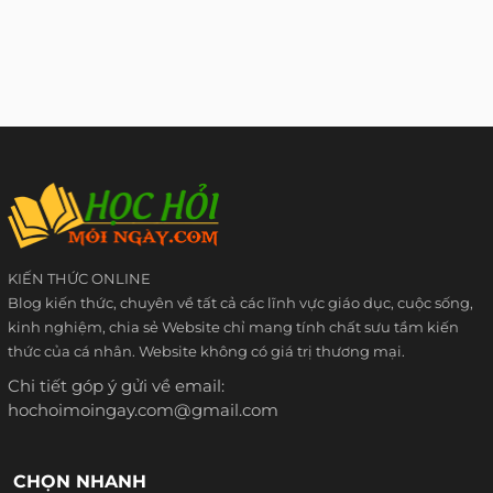
KIẾN THỨC ONLINE
Blog kiến thức, chuyên về tất cả các lĩnh vực giáo dục, cuộc sống,
kinh nghiệm, chia sẻ Website chỉ mang tính chất sưu tầm kiến
thức của cá nhân. Website không có giá trị thương mại.
Chi tiết góp ý gửi về email:
hochoimoingay.com@gmail.com
CHỌN NHANH