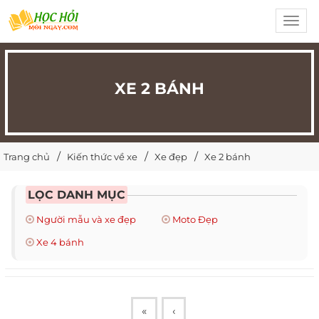
Toggl
navig
XE 2 BÁNH
Trang chủ
Kiến thức về xe
Xe đẹp
Xe 2 bánh
LỌC DANH MỤC
Người mẫu và xe đẹp
Moto Đẹp
Xe 4 bánh
«
‹