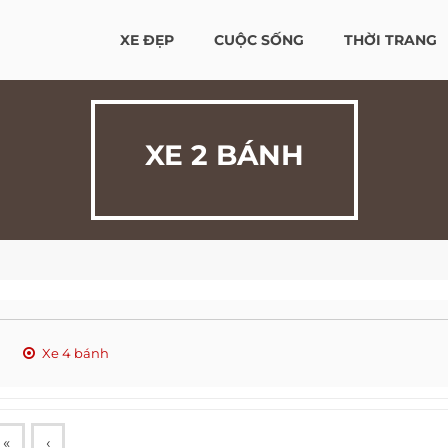
XE ĐẸP
CUỘC SỐNG
THỜI TRANG
XE 2 BÁNH
Xe 4 bánh
«
‹