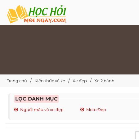
Trang chủ
Kiến thức về xe
Xe đẹp
Xe 2 bánh
LỌC DANH MỤC
Người mẫu và xe đẹp
Moto Đẹp