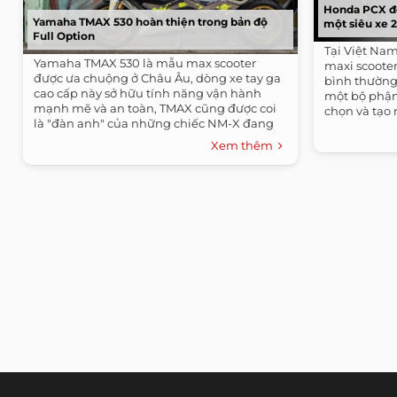
Honda PCX độ
Yamaha TMAX 530 hoàn thiện trong bản độ
một siêu xe 
Full Option
Tại Việt Na
Yamaha TMAX 530 là mẫu max scooter
maxi scooter
được ưa chuộng ở Châu Âu, dòng xe tay ga
bình thường.
cao cấp này sở hữu tính năng vận hành
một bộ phậ
mạnh mẽ và an toàn, TMAX cũng được coi
chọn và tạo 
là "đàn anh" của những chiếc NM-X đang
bán tại...
Xem thêm