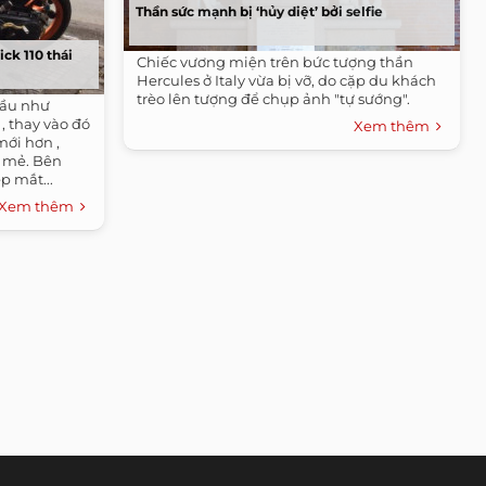
Thần sức mạnh bị ‘hủy diệt’ bởi selfie
ck 110 thái
Chiếc vương miện trên bức tượng thần
Hercules ở Italy vừa bị vỡ, do cặp du khách
trèo lên tượng để chụp ảnh "tự sướng".
hầu như
, thay vào đó
Xem thêm
mới hơn ,
 mẻ. Bên
p mắt...
Xem thêm