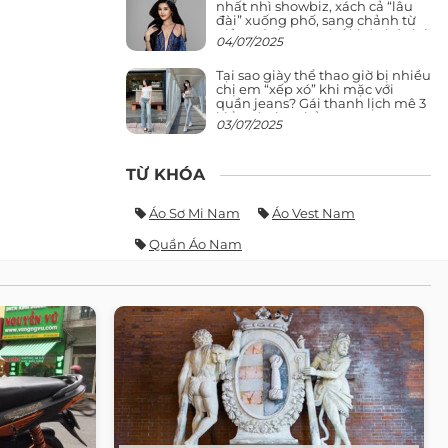
nhất nhì showbiz, xách cả “lâu
đài” xuống phố, sang chảnh từ
giảng đường ra phố khó ai đọ lại
04/07/2025
Tại sao giày thể thao giờ bị nhiều
chị em “xếp xó” khi mặc với
quần jeans? Gái thanh lịch mê 3
kiểu này hơn hẳn
03/07/2025
TỪ KHÓA
Áo Sơ Mi Nam
Áo Vest Nam
Quần Áo Nam