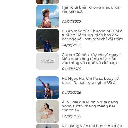
Hải Tú đi biển không mặc bikini
vẫn gây sốt
05/07/2025
Gu ăn mặc của Phương Mỹ Chi ở
tuổi 22: Trẻ trung, biến hóa đầy
bất ngờ với loạt item chỉ vài trăm
nghìn đã mua được
04/07/2025
Chị em 30 nên “tẩy chay” ngay 4
kiểu quần ống rộng này: Mặc
vào trông vừa quê vừa kéo tụt
chiều cao
04/07/2025
Hồ Ngọc Hà, Chi Pu so body với
bikini “tí hon” giá nghìn USD
04/07/2025
Ái nữ đại gia Minh Nhựa năng
động suốt 9 tháng mang bầu
con thứ 4
04/07/2025
Nữ giảng viên đại học sành điệu