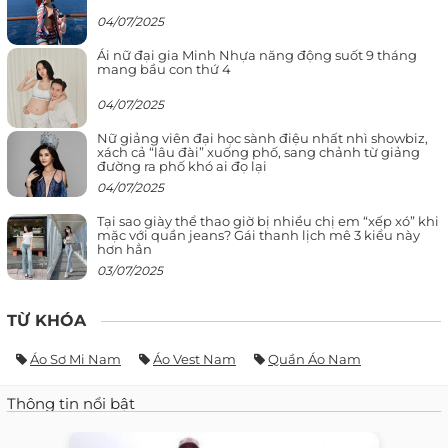
04/07/2025
Ái nữ đại gia Minh Nhựa năng động suốt 9 tháng
mang bầu con thứ 4
04/07/2025
Nữ giảng viên đại học sành điệu nhất nhì showbiz,
xách cả “lâu đài” xuống phố, sang chảnh từ giảng
đường ra phố khó ai đọ lại
04/07/2025
Tại sao giày thể thao giờ bị nhiều chị em “xếp xó” khi
mặc với quần jeans? Gái thanh lịch mê 3 kiểu này
hơn hẳn
03/07/2025
TỪ KHÓA
Áo Sơ Mi Nam
Áo Vest Nam
Quần Áo Nam
Thông tin nổi bật