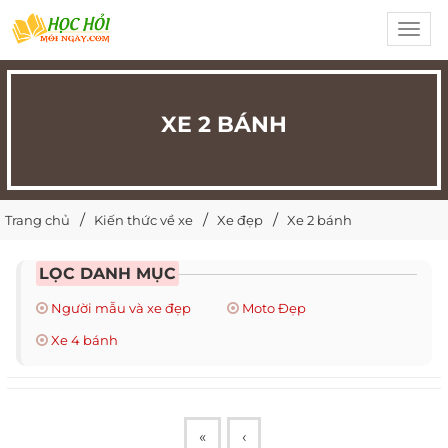
Toggl
navig
XE 2 BÁNH
Trang chủ
Kiến thức về xe
Xe đẹp
Xe 2 bánh
LỌC DANH MỤC
Người mẫu và xe đẹp
Moto Đẹp
Xe 4 bánh
«
‹