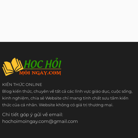
KIẾN THỨC ONLINE
Blog kiến thức, chuyên về tất cả các lĩnh vực giáo dục, cuộc sống,
kinh nghiệm, chia sẻ Website chỉ mang tính chất sưu tầm kiến
thức của cá nhân. Website không có giá trị thương mại.
Chi tiết góp ý gửi về email:
hochoimoingay.com@gmail.com