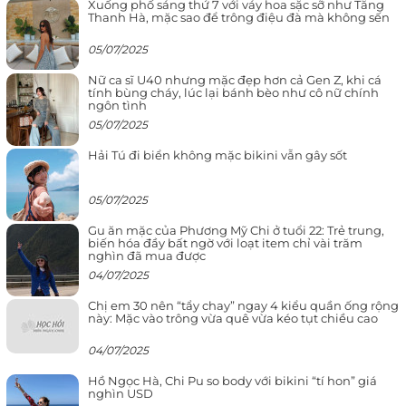
Xuống phố sáng thứ 7 với váy hoa sặc sỡ như Tăng
Thanh Hà, mặc sao để trông điệu đà mà không sến
05/07/2025
Nữ ca sĩ U40 nhưng mặc đẹp hơn cả Gen Z, khi cá
tính bùng cháy, lúc lại bánh bèo như cô nữ chính
ngôn tình
05/07/2025
Hải Tú đi biển không mặc bikini vẫn gây sốt
05/07/2025
Gu ăn mặc của Phương Mỹ Chi ở tuổi 22: Trẻ trung,
biến hóa đầy bất ngờ với loạt item chỉ vài trăm
nghìn đã mua được
04/07/2025
Chị em 30 nên “tẩy chay” ngay 4 kiểu quần ống rộng
này: Mặc vào trông vừa quê vừa kéo tụt chiều cao
04/07/2025
Hồ Ngọc Hà, Chi Pu so body với bikini “tí hon” giá
nghìn USD