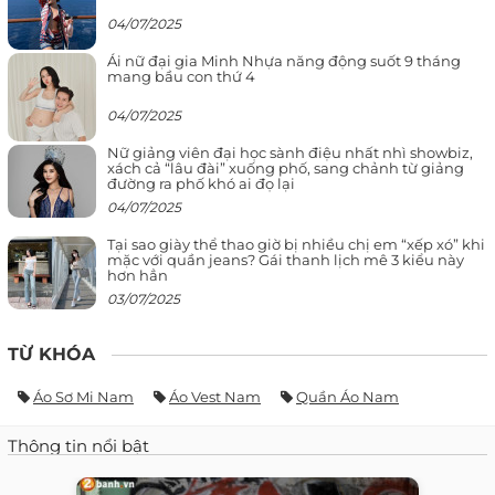
04/07/2025
Ái nữ đại gia Minh Nhựa năng động suốt 9 tháng
mang bầu con thứ 4
04/07/2025
Nữ giảng viên đại học sành điệu nhất nhì showbiz,
xách cả “lâu đài” xuống phố, sang chảnh từ giảng
đường ra phố khó ai đọ lại
04/07/2025
Tại sao giày thể thao giờ bị nhiều chị em “xếp xó” khi
mặc với quần jeans? Gái thanh lịch mê 3 kiểu này
hơn hẳn
03/07/2025
TỪ KHÓA
Áo Sơ Mi Nam
Áo Vest Nam
Quần Áo Nam
Thông tin nổi bật