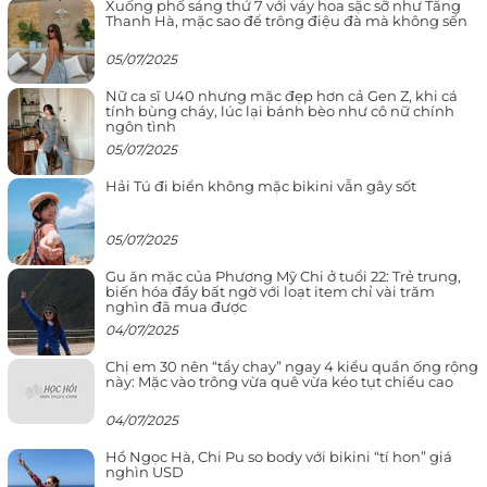
Xuống phố sáng thứ 7 với váy hoa sặc sỡ như Tăng
Thanh Hà, mặc sao để trông điệu đà mà không sến
05/07/2025
Nữ ca sĩ U40 nhưng mặc đẹp hơn cả Gen Z, khi cá
tính bùng cháy, lúc lại bánh bèo như cô nữ chính
ngôn tình
05/07/2025
Hải Tú đi biển không mặc bikini vẫn gây sốt
05/07/2025
Gu ăn mặc của Phương Mỹ Chi ở tuổi 22: Trẻ trung,
biến hóa đầy bất ngờ với loạt item chỉ vài trăm
nghìn đã mua được
04/07/2025
Chị em 30 nên “tẩy chay” ngay 4 kiểu quần ống rộng
này: Mặc vào trông vừa quê vừa kéo tụt chiều cao
04/07/2025
Hồ Ngọc Hà, Chi Pu so body với bikini “tí hon” giá
nghìn USD