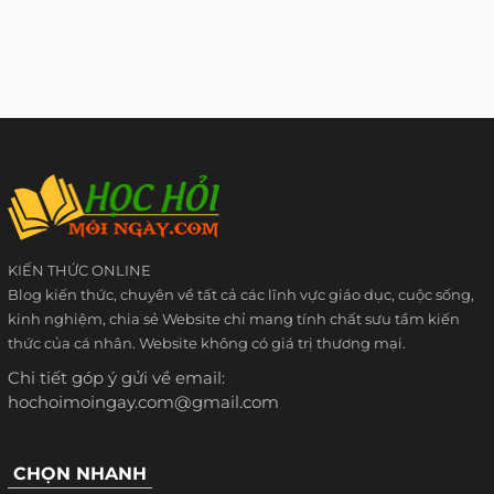
KIẾN THỨC ONLINE
Blog kiến thức, chuyên về tất cả các lĩnh vực giáo dục, cuộc sống,
kinh nghiệm, chia sẻ Website chỉ mang tính chất sưu tầm kiến
thức của cá nhân. Website không có giá trị thương mại.
Chi tiết góp ý gửi về email:
hochoimoingay.com@gmail.com
CHỌN NHANH