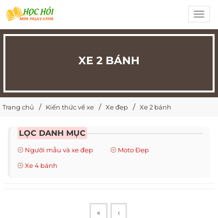
Toggl
navig
XE 2 BÁNH
Trang chủ
Kiến thức về xe
Xe đẹp
Xe 2 bánh
LỌC DANH MỤC
Người mẫu và xe đẹp
Moto Đẹp
Xe 4 bánh
«
‹