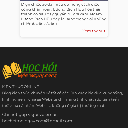
Diện chiếc áo dài màu đỏ, hồng cách điệu
cùng khăn voan, Lương Bích Hữu hóa thân
thành cô dâu đầy quyến rũ, gợi cảm. Ngắm
Lương Bích Hữu đẹp lạ, sang trọng với những
chiếc áo dài cô dâu: ...
Xem thêm
KIẾN THỨC ONLINE
Blog kiến thức, chuyên về tất cả các lĩnh vực giáo dục, cuộc sống,
kinh nghiệm, chia sẻ Website chỉ mang tính chất sưu tầm kiến
thức của cá nhân. Website không có giá trị thương mại.
Chi tiết góp ý gửi về email:
hochoimoingay.com@gmail.com