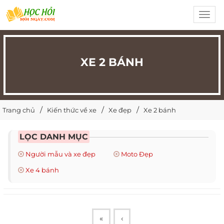
Toggl
navig
XE 2 BÁNH
Trang chủ
Kiến thức về xe
Xe đẹp
Xe 2 bánh
LỌC DANH MỤC
Người mẫu và xe đẹp
Moto Đẹp
Xe 4 bánh
«
‹