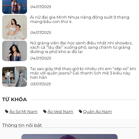
04/07/2025
Ái nữ đại gia Minh Nhựa năng động suốt 9 tháng
mang bầu con thứ 4
04/07/2025
Nữ giảng viên đại học sành điệu nhất nhì showbiz,
xách cả “lâu đài” xuống phố, sang chảnh từ giảng
đường ra phố khó ai đọ lại
04/07/2025
Tại sao giày thể thao giờ bị nhiều chị em “xếp xó” khi
mặc với quần jeans? Gái thanh lịch mê 3 kiểu này
hơn hẳn
03/07/2025
TỪ KHÓA
Áo Sơ Mi Nam
Áo Vest Nam
Quần Áo Nam
Thông tin nổi bật