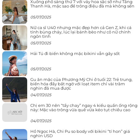
Xuống phố sáng thứ 7 với váy hoa sặc sỡ như Tăng
Thanh Hà, mặc sao để trông điệu đà mà không sến
05/07/2025
Nữ ca sĩ U40 nhưng mặc đẹp hơn cả Gen Z, khi cá
tính bùng cháy, lúc lại bánh bèo như cô nữ chính
ngôn tình
05/07/2025
Hải Tú đi biển không mặc bikini vẫn gây sốt
05/07/2025
Gu ăn mặc của Phương Mỹ Chi ở tuổi 22: Trẻ trung,
biến hóa đầy bất ngờ với loạt item chỉ vài trăm
nghìn đã mua được
04/07/2025
Chị em 30 nên “tẩy chay” ngay 4 kiểu quần ống rộng
này: Mặc vào trông vừa quê vừa kéo tụt chiều cao
04/07/2025
Hồ Ngọc Hà, Chi Pu so body với bikini “tí hon” giá
nghìn USD