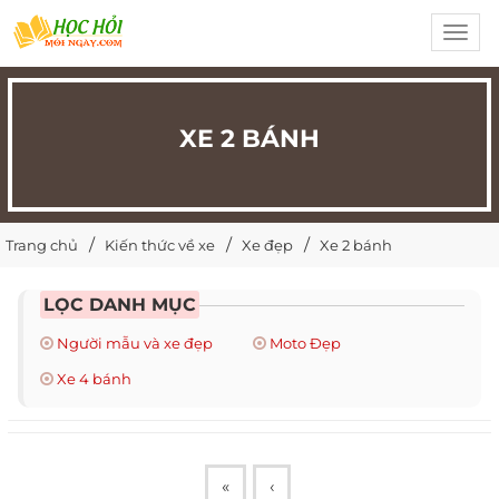
Toggl
navig
XE 2 BÁNH
Trang chủ
Kiến thức về xe
Xe đẹp
Xe 2 bánh
LỌC DANH MỤC
Người mẫu và xe đẹp
Moto Đẹp
Xe 4 bánh
«
‹