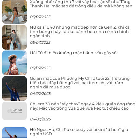
Xuống phố sáng thứ 7 với váy hoa sặc sỡ như Tăng
Thanh Hà, mặc sao để trông điệu đà mà không sến
05/07/2025
Nữ ca sĩ U40 nhưng mặc đẹp hơn cả Gen Z, khi cá
tính bùng cháy, lúc lại bánh bèo như cô nữ chính
ngôn tình
05/07/2025
Hải Tú đi biển không mặc bikini vẫn gây sốt
05/07/2025
Gu ăn mặc của Phương Mỹ Chi ở tuổi 22: Trẻ trung,
biến hóa đầy bất ngờ với loạt item chỉ vài trăm
nghìn đã mua được
04/07/2025
Chị em 30 nên “tẩy chay” ngay 4 kiểu quần ống rộng
này: Mặc vào trông vừa quê vừa kéo tụt chiều cao
04/07/2025
Hồ Ngọc Hà, Chi Pu so body với bikini “tí hon” giá
nghìn USD