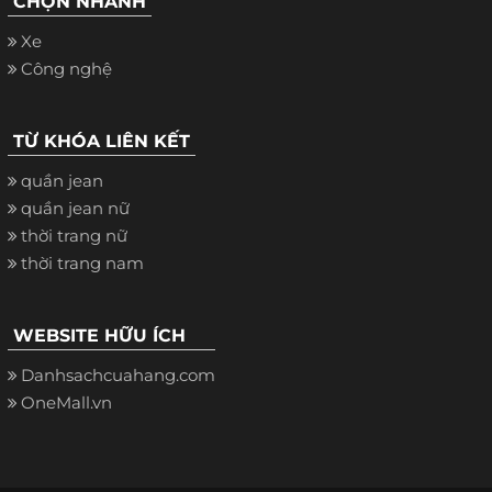
CHỌN NHANH
Xe
Công nghệ
TỪ KHÓA LIÊN KẾT
quần jean
quần jean nữ
thời trang nữ
thời trang nam
WEBSITE HỮU ÍCH
Danhsachcuahang.com
OneMall.vn