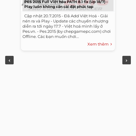
PES 2015 Full Việt hóa PATH 8.1 fix (Up 18/7) -
Play luôn không cần cài đặt phức tạp
​ ​ Cập nhật 20.7.2015 - Đã Add Việt Hoá - Giải
nén ra và Play - Update các chuyển nhượng
diễn ra tới ngày 17.7 - Việt hoá mình lấy ở
Pes.vn. - Pes 2015 (by chepgamepc.com) chơi
Offline. Các bạn muốn chơi...
Xem thêm