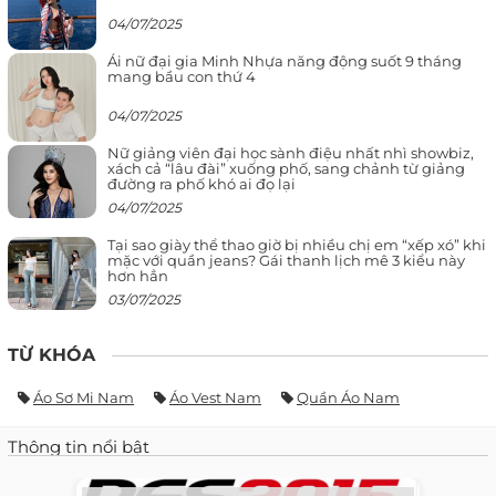
04/07/2025
Ái nữ đại gia Minh Nhựa năng động suốt 9 tháng
mang bầu con thứ 4
04/07/2025
Nữ giảng viên đại học sành điệu nhất nhì showbiz,
xách cả “lâu đài” xuống phố, sang chảnh từ giảng
đường ra phố khó ai đọ lại
04/07/2025
Tại sao giày thể thao giờ bị nhiều chị em “xếp xó” khi
mặc với quần jeans? Gái thanh lịch mê 3 kiểu này
hơn hẳn
03/07/2025
TỪ KHÓA
Áo Sơ Mi Nam
Áo Vest Nam
Quần Áo Nam
Thông tin nổi bật