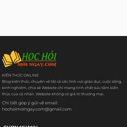
KIẾN THỨC ONLINE
Blog kiến thức, chuyên về tất cả các lĩnh vực giáo dục, cuộc sống,
kinh nghiệm, chia sẻ Website chỉ mang tính chất sưu tầm kiến
thức của cá nhân. Website không có giá trị thương mại.
Chi tiết góp ý gửi về email:
hochoimoingay.com@gmail.com