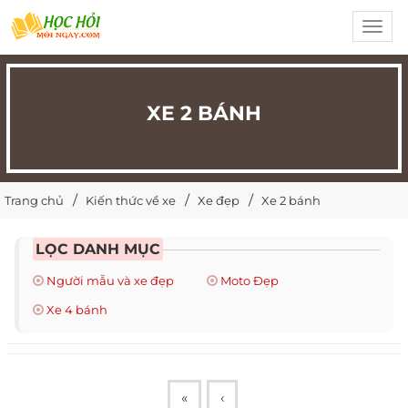
Toggl
navig
XE 2 BÁNH
Trang chủ
Kiến thức về xe
Xe đẹp
Xe 2 bánh
LỌC DANH MỤC
Người mẫu và xe đẹp
Moto Đẹp
Xe 4 bánh
«
‹