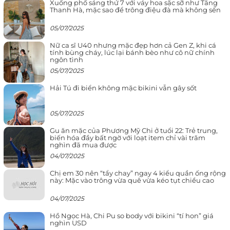
Xuống phố sáng thứ 7 với váy hoa sặc sỡ như Tăng
Thanh Hà, mặc sao để trông điệu đà mà không sến
05/07/2025
Nữ ca sĩ U40 nhưng mặc đẹp hơn cả Gen Z, khi cá
tính bùng cháy, lúc lại bánh bèo như cô nữ chính
ngôn tình
05/07/2025
Hải Tú đi biển không mặc bikini vẫn gây sốt
05/07/2025
Gu ăn mặc của Phương Mỹ Chi ở tuổi 22: Trẻ trung,
biến hóa đầy bất ngờ với loạt item chỉ vài trăm
nghìn đã mua được
04/07/2025
Chị em 30 nên “tẩy chay” ngay 4 kiểu quần ống rộng
này: Mặc vào trông vừa quê vừa kéo tụt chiều cao
04/07/2025
Hồ Ngọc Hà, Chi Pu so body với bikini “tí hon” giá
nghìn USD