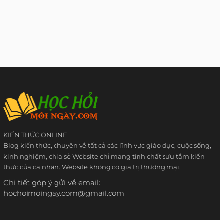
KIẾN THỨC ONLINE
Blog kiến thức, chuyên về tất cả các lĩnh vực giáo dục, cuộc sống,
kinh nghiệm, chia sẻ Website chỉ mang tính chất sưu tầm kiến
thức của cá nhân. Website không có giá trị thương mại.
Chi tiết góp ý gửi về email:
hochoimoingay.com@gmail.com