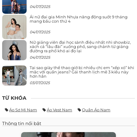
04/07/2025
Ái nữ đại gia Minh Nhựa năng động suốt 9 tháng
mang bầu con thứ 4
04/07/2025
Nữ giảng viên đại học sành điệu nhất nhì showbiz,
xách cả “lâu đài” xuống phố, sang chảnh từ giảng
đường ra phố khó ai đọ lại
04/07/2025
Tại sao giày thể thao giờ bị nhiều chị em “xếp xó” khi
mặc với quần jeans? Gái thanh lịch mê 3 kiểu này
hơn hẳn
03/07/2025
TỪ KHÓA
Áo Sơ Mi Nam
Áo Vest Nam
Quần Áo Nam
Thông tin nổi bật