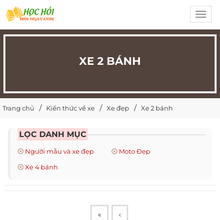
Toggl
navig
XE 2 BÁNH
Trang chủ
Kiến thức về xe
Xe đẹp
Xe 2 bánh
LỌC DANH MỤC
Người mẫu và xe đẹp
Moto Đẹp
Xe 4 bánh
«
‹