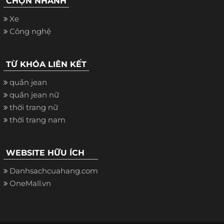
CHỌN NHANH
Xe
Công nghệ
TỪ KHÓA LIÊN KẾT
quần jean
quần jean nữ
thời trang nữ
thời trang nam
WEBSITE HỮU ÍCH
Danhsachcuahang.com
OneMall.vn