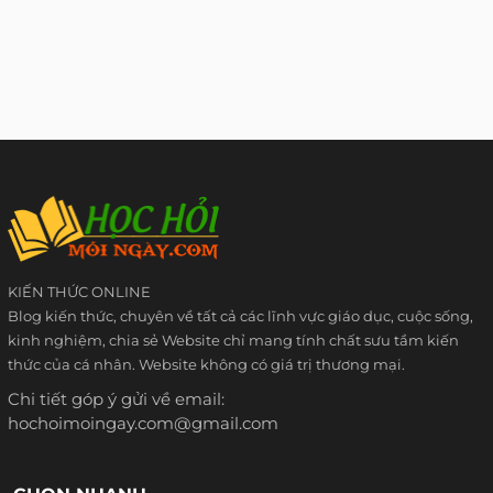
KIẾN THỨC ONLINE
Blog kiến thức, chuyên về tất cả các lĩnh vực giáo dục, cuộc sống,
kinh nghiệm, chia sẻ Website chỉ mang tính chất sưu tầm kiến
thức của cá nhân. Website không có giá trị thương mại.
Chi tiết góp ý gửi về email:
hochoimoingay.com@gmail.com