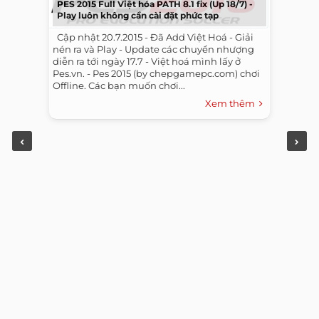
PES 2015 Full Việt hóa PATH 8.1 fix (Up 18/7) -
Play luôn không cần cài đặt phức tạp
​ ​ Cập nhật 20.7.2015 - Đã Add Việt Hoá - Giải
nén ra và Play - Update các chuyển nhượng
diễn ra tới ngày 17.7 - Việt hoá mình lấy ở
Pes.vn. - Pes 2015 (by chepgamepc.com) chơi
Offline. Các bạn muốn chơi...
Xem thêm