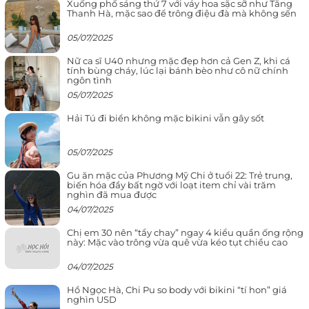
Xuống phố sáng thứ 7 với váy hoa sặc sỡ như Tăng
Thanh Hà, mặc sao để trông điệu đà mà không sến
05/07/2025
Nữ ca sĩ U40 nhưng mặc đẹp hơn cả Gen Z, khi cá
tính bùng cháy, lúc lại bánh bèo như cô nữ chính
ngôn tình
05/07/2025
Hải Tú đi biển không mặc bikini vẫn gây sốt
05/07/2025
Gu ăn mặc của Phương Mỹ Chi ở tuổi 22: Trẻ trung,
biến hóa đầy bất ngờ với loạt item chỉ vài trăm
nghìn đã mua được
04/07/2025
Chị em 30 nên “tẩy chay” ngay 4 kiểu quần ống rộng
này: Mặc vào trông vừa quê vừa kéo tụt chiều cao
04/07/2025
Hồ Ngọc Hà, Chi Pu so body với bikini “tí hon” giá
nghìn USD