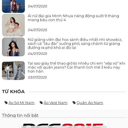
04/07/2025
Ái nữ đại gia Minh Nhựa năng động suốt 9 tháng
mang bầu con thứ 4
04/07/2025
Nữ giảng viên đại học sành điệu nhất nhì showbiz,
xách cả “lâu đài” xuống phố, sang chảnh từ giảng
đường ra phố khó ai đọ lại
04/07/2025
Tại sao giày thể thao giờ bị nhiều chị em “xếp xó” khi
mặc với quần jeans? Gái thanh lịch mê 3 kiểu này
hơn hẳn
03/07/2025
TỪ KHÓA
Áo Sơ Mi Nam
Áo Vest Nam
Quần Áo Nam
Thông tin nổi bật