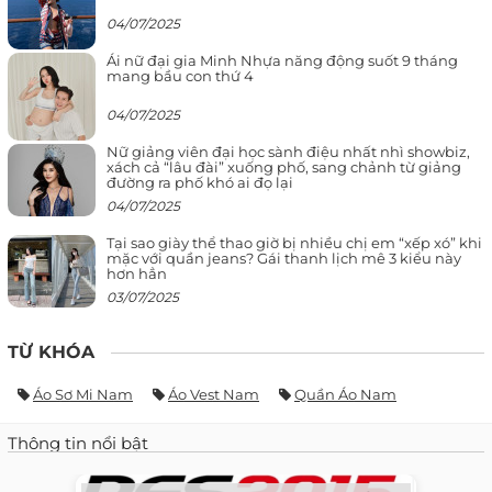
04/07/2025
Ái nữ đại gia Minh Nhựa năng động suốt 9 tháng
mang bầu con thứ 4
04/07/2025
Nữ giảng viên đại học sành điệu nhất nhì showbiz,
xách cả “lâu đài” xuống phố, sang chảnh từ giảng
đường ra phố khó ai đọ lại
04/07/2025
Tại sao giày thể thao giờ bị nhiều chị em “xếp xó” khi
mặc với quần jeans? Gái thanh lịch mê 3 kiểu này
hơn hẳn
03/07/2025
TỪ KHÓA
Áo Sơ Mi Nam
Áo Vest Nam
Quần Áo Nam
Thông tin nổi bật