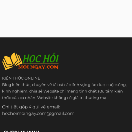
KIẾN THỨC ONLINE
Blog kiến thức, chuyên về tất cả các lĩnh vực giáo dục, cuộc sống,
kinh nghiệm, chia sẻ Website chỉ mang tính chất sưu tầm kiến
thức của cá nhân. Website không có giá trị thương mại.
Chi tiết góp ý gửi về email:
hochoimoingay.com@gmail.com