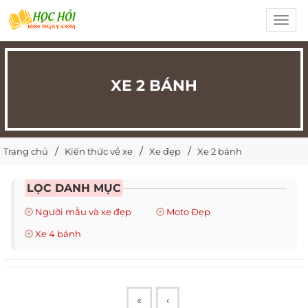
Toggl
navig
XE 2 BÁNH
Trang chủ
Kiến thức về xe
Xe đẹp
Xe 2 bánh
LỌC DANH MỤC
Người mẫu và xe đẹp
Moto Đẹp
Xe 4 bánh
«
‹