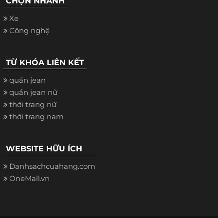
CHỌN NHANH
Xe
Công nghệ
TỪ KHÓA LIÊN KẾT
quần jean
quần jean nữ
thời trang nữ
thời trang nam
WEBSITE HỮU ÍCH
Danhsachcuahang.com
OneMall.vn