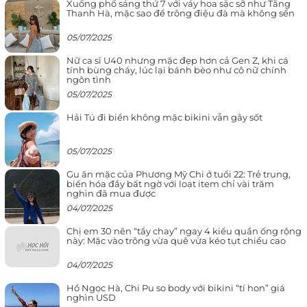
Xuống phố sáng thứ 7 với váy hoa sặc sỡ như Tăng
Thanh Hà, mặc sao để trông điệu đà mà không sến
05/07/2025
Nữ ca sĩ U40 nhưng mặc đẹp hơn cả Gen Z, khi cá
tính bùng cháy, lúc lại bánh bèo như cô nữ chính
ngôn tình
05/07/2025
Hải Tú đi biển không mặc bikini vẫn gây sốt
05/07/2025
Gu ăn mặc của Phương Mỹ Chi ở tuổi 22: Trẻ trung,
biến hóa đầy bất ngờ với loạt item chỉ vài trăm
nghìn đã mua được
04/07/2025
Chị em 30 nên “tẩy chay” ngay 4 kiểu quần ống rộng
này: Mặc vào trông vừa quê vừa kéo tụt chiều cao
04/07/2025
Hồ Ngọc Hà, Chi Pu so body với bikini “tí hon” giá
nghìn USD