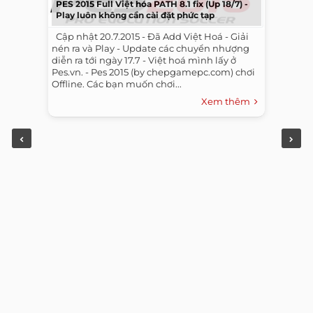
PES 2015 Full Việt hóa PATH 8.1 fix (Up 18/7) -
Play luôn không cần cài đặt phức tạp
​ ​ Cập nhật 20.7.2015 - Đã Add Việt Hoá - Giải
nén ra và Play - Update các chuyển nhượng
diễn ra tới ngày 17.7 - Việt hoá mình lấy ở
Pes.vn. - Pes 2015 (by chepgamepc.com) chơi
Offline. Các bạn muốn chơi...
Xem thêm