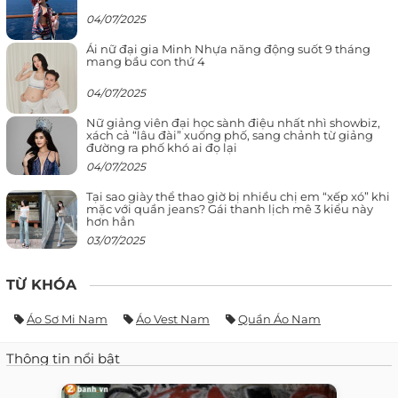
04/07/2025
Ái nữ đại gia Minh Nhựa năng động suốt 9 tháng
mang bầu con thứ 4
04/07/2025
Nữ giảng viên đại học sành điệu nhất nhì showbiz,
xách cả “lâu đài” xuống phố, sang chảnh từ giảng
đường ra phố khó ai đọ lại
04/07/2025
Tại sao giày thể thao giờ bị nhiều chị em “xếp xó” khi
mặc với quần jeans? Gái thanh lịch mê 3 kiểu này
hơn hẳn
03/07/2025
TỪ KHÓA
Áo Sơ Mi Nam
Áo Vest Nam
Quần Áo Nam
Thông tin nổi bật