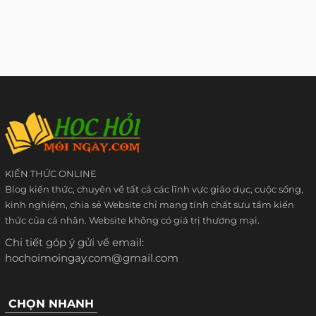
KIẾN THỨC ONLINE
Blog kiến thức, chuyên về tất cả các lĩnh vực giáo dục, cuộc sống,
kinh nghiệm, chia sẻ Website chỉ mang tính chất sưu tầm kiến
thức của cá nhân. Website không có giá trị thương mại.
Chi tiết góp ý gửi về email:
hochoimoingay.com@gmail.com
CHỌN NHANH