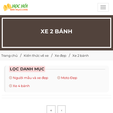
Toggl
navig
XE 2 BÁNH
Trang chủ
Kiến thức về xe
Xe đẹp
Xe 2 bánh
LỌC DANH MỤC
Người mẫu và xe đẹp
Moto Đẹp
Xe 4 bánh
«
‹