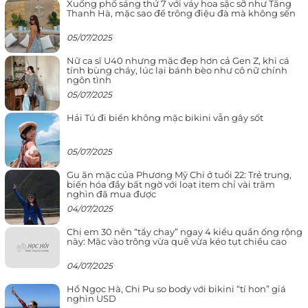
Xuống phố sáng thứ 7 với váy hoa sặc sỡ như Tăng
Thanh Hà, mặc sao để trông điệu đà mà không sến
05/07/2025
Nữ ca sĩ U40 nhưng mặc đẹp hơn cả Gen Z, khi cá
tính bùng cháy, lúc lại bánh bèo như cô nữ chính
ngôn tình
05/07/2025
Hải Tú đi biển không mặc bikini vẫn gây sốt
05/07/2025
Gu ăn mặc của Phương Mỹ Chi ở tuổi 22: Trẻ trung,
biến hóa đầy bất ngờ với loạt item chỉ vài trăm
nghìn đã mua được
04/07/2025
Chị em 30 nên “tẩy chay” ngay 4 kiểu quần ống rộng
này: Mặc vào trông vừa quê vừa kéo tụt chiều cao
04/07/2025
Hồ Ngọc Hà, Chi Pu so body với bikini “tí hon” giá
nghìn USD