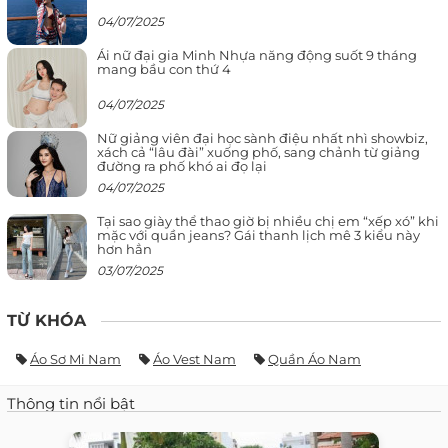
04/07/2025
Ái nữ đại gia Minh Nhựa năng động suốt 9 tháng
mang bầu con thứ 4
04/07/2025
Nữ giảng viên đại học sành điệu nhất nhì showbiz,
xách cả “lâu đài” xuống phố, sang chảnh từ giảng
đường ra phố khó ai đọ lại
04/07/2025
Tại sao giày thể thao giờ bị nhiều chị em “xếp xó” khi
mặc với quần jeans? Gái thanh lịch mê 3 kiểu này
hơn hẳn
03/07/2025
TỪ KHÓA
Áo Sơ Mi Nam
Áo Vest Nam
Quần Áo Nam
Thông tin nổi bật