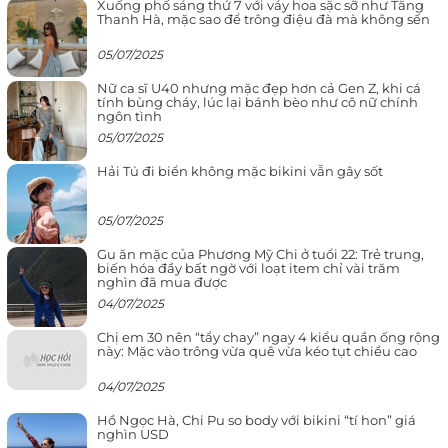
Xuống phố sáng thứ 7 với váy hoa sặc sỡ như Tăng
Thanh Hà, mặc sao để trông điệu đà mà không sến
05/07/2025
Nữ ca sĩ U40 nhưng mặc đẹp hơn cả Gen Z, khi cá
tính bùng cháy, lúc lại bánh bèo như cô nữ chính
ngôn tình
05/07/2025
Hải Tú đi biển không mặc bikini vẫn gây sốt
05/07/2025
Gu ăn mặc của Phương Mỹ Chi ở tuổi 22: Trẻ trung,
biến hóa đầy bất ngờ với loạt item chỉ vài trăm
nghìn đã mua được
04/07/2025
Chị em 30 nên “tẩy chay” ngay 4 kiểu quần ống rộng
này: Mặc vào trông vừa quê vừa kéo tụt chiều cao
04/07/2025
Hồ Ngọc Hà, Chi Pu so body với bikini “tí hon” giá
nghìn USD