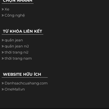
CHỌN NHANH
Xe
Công nghệ
TỪ KHÓA LIÊN KẾT
quần jean
quần jean nữ
thời trang nữ
thời trang nam
WEBSITE HỮU ÍCH
Danhsachcuahang.com
OneMall.vn