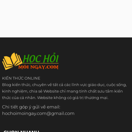
KIẾN THỨC ONLINE
Blog kiến thức, chuyên về tất cả các lĩnh vực giáo dục, cuộc sống,
kinh nghiệm, chia sẻ Website chỉ mang tính chất sưu tầm kiến
thức của cá nhân. Website không có giá trị thương mại.
Chi tiết góp ý gửi về email:
hochoimoingay.com@gmail.com