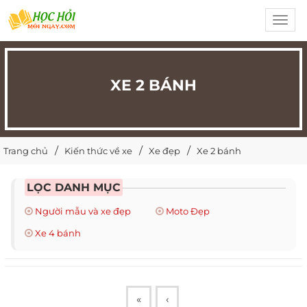
Toggl
navig
XE 2 BÁNH
Trang chủ
Kiến thức về xe
Xe đẹp
Xe 2 bánh
LỌC DANH MỤC
Người mẫu và xe đẹp
Moto Đẹp
Xe 4 bánh
«
‹