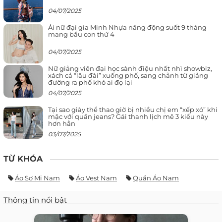
04/07/2025
Ái nữ đại gia Minh Nhựa năng động suốt 9 tháng
mang bầu con thứ 4
04/07/2025
Nữ giảng viên đại học sành điệu nhất nhì showbiz,
xách cả “lâu đài” xuống phố, sang chảnh từ giảng
đường ra phố khó ai đọ lại
04/07/2025
Tại sao giày thể thao giờ bị nhiều chị em “xếp xó” khi
mặc với quần jeans? Gái thanh lịch mê 3 kiểu này
hơn hẳn
03/07/2025
TỪ KHÓA
Áo Sơ Mi Nam
Áo Vest Nam
Quần Áo Nam
Thông tin nổi bật