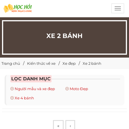
Toggl
navig
XE 2 BÁNH
Trang chủ
Kiến thức về xe
Xe đẹp
Xe 2 bánh
LỌC DANH MỤC
Người mẫu và xe đẹp
Moto Đẹp
Xe 4 bánh
«
‹