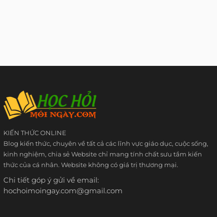
KIẾN THỨC ONLINE
Blog kiến thức, chuyên về tất cả các lĩnh vực giáo dục, cuộc sống,
kinh nghiệm, chia sẻ Website chỉ mang tính chất sưu tầm kiến
thức của cá nhân. Website không có giá trị thương mại.
Chi tiết góp ý gửi về email:
hochoimoingay.com@gmail.com