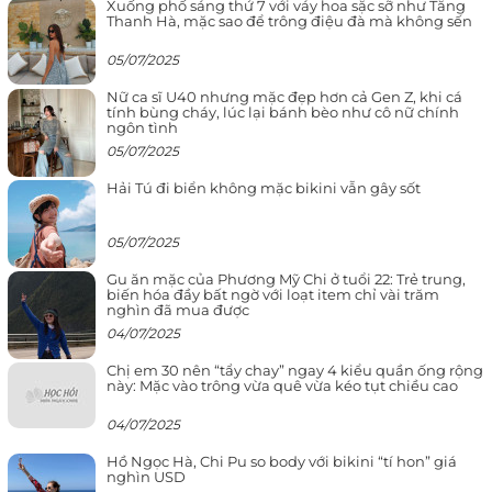
Xuống phố sáng thứ 7 với váy hoa sặc sỡ như Tăng
Thanh Hà, mặc sao để trông điệu đà mà không sến
05/07/2025
Nữ ca sĩ U40 nhưng mặc đẹp hơn cả Gen Z, khi cá
tính bùng cháy, lúc lại bánh bèo như cô nữ chính
ngôn tình
05/07/2025
Hải Tú đi biển không mặc bikini vẫn gây sốt
05/07/2025
Gu ăn mặc của Phương Mỹ Chi ở tuổi 22: Trẻ trung,
biến hóa đầy bất ngờ với loạt item chỉ vài trăm
nghìn đã mua được
04/07/2025
Chị em 30 nên “tẩy chay” ngay 4 kiểu quần ống rộng
này: Mặc vào trông vừa quê vừa kéo tụt chiều cao
04/07/2025
Hồ Ngọc Hà, Chi Pu so body với bikini “tí hon” giá
nghìn USD