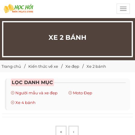
Toggl
navig
XE 2 BÁNH
Trang chủ
Kiến thức về xe
Xe đẹp
Xe 2 bánh
LỌC DANH MỤC
Người mẫu và xe đẹp
Moto Đẹp
Xe 4 bánh
«
‹