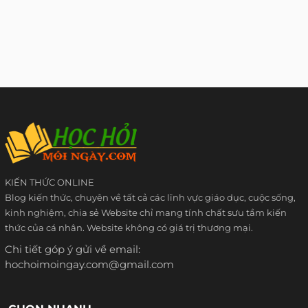
KIẾN THỨC ONLINE
Blog kiến thức, chuyên về tất cả các lĩnh vực giáo dục, cuộc sống,
kinh nghiệm, chia sẻ Website chỉ mang tính chất sưu tầm kiến
thức của cá nhân. Website không có giá trị thương mại.
Chi tiết góp ý gửi về email:
hochoimoingay.com@gmail.com