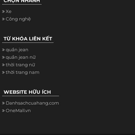
CHỌN NHANH
Xe
Công nghệ
TỪ KHÓA LIÊN KẾT
quần jean
quần jean nữ
thời trang nữ
thời trang nam
WEBSITE HỮU ÍCH
Danhsachcuahang.com
OneMall.vn