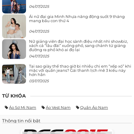
04/07/2025
Ái nữ đại gia Minh Nhựa năng động suốt 9 tháng
mang bầu con thứ 4
04/07/2025
Nữ giảng viên đại học sành điệu nhất nhì showbiz,
xách cả “lâu đài” xuống phố, sang chảnh từ giảng
đường ra phố khó ai đọ lại
04/07/2025
Tại sao giày thể thao giờ bị nhiều chị em “xếp xó” khi
mặc với quần jeans? Gái thanh lịch mê 3 kiểu này
hơn hẳn
03/07/2025
TỪ KHÓA
Áo Sơ Mi Nam
Áo Vest Nam
Quần Áo Nam
Thông tin nổi bật