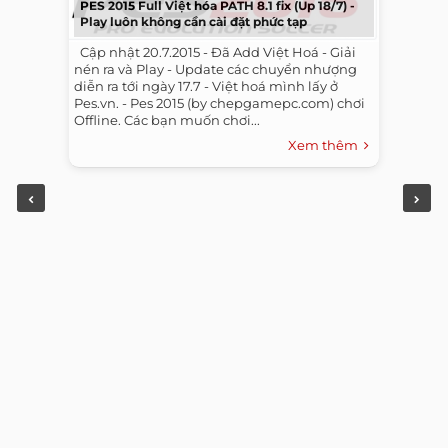
PES 2015 Full Việt hóa PATH 8.1 fix (Up 18/7) -
Play luôn không cần cài đặt phức tạp
​ ​ Cập nhật 20.7.2015 - Đã Add Việt Hoá - Giải
nén ra và Play - Update các chuyển nhượng
diễn ra tới ngày 17.7 - Việt hoá mình lấy ở
Pes.vn. - Pes 2015 (by chepgamepc.com) chơi
Offline. Các bạn muốn chơi...
Xem thêm