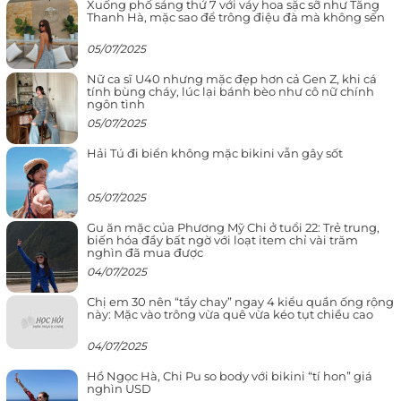
Xuống phố sáng thứ 7 với váy hoa sặc sỡ như Tăng
Thanh Hà, mặc sao để trông điệu đà mà không sến
05/07/2025
Nữ ca sĩ U40 nhưng mặc đẹp hơn cả Gen Z, khi cá
tính bùng cháy, lúc lại bánh bèo như cô nữ chính
ngôn tình
05/07/2025
Hải Tú đi biển không mặc bikini vẫn gây sốt
05/07/2025
Gu ăn mặc của Phương Mỹ Chi ở tuổi 22: Trẻ trung,
biến hóa đầy bất ngờ với loạt item chỉ vài trăm
nghìn đã mua được
04/07/2025
Chị em 30 nên “tẩy chay” ngay 4 kiểu quần ống rộng
này: Mặc vào trông vừa quê vừa kéo tụt chiều cao
04/07/2025
Hồ Ngọc Hà, Chi Pu so body với bikini “tí hon” giá
nghìn USD