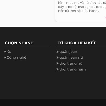
hình màu mè và nữ tính hóa củ
đây là cơ hội cho bạn để có đư
nền cũ trên hệ điều hành...
CHỌN NHANH
TỪ KHÓA LIÊN KẾT
Xe
quần jean
Công nghệ
quần jean nữ
thời trang nữ
thời trang nam