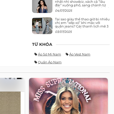
nhất nhì showbiz, xách cả “lâu
đài” xuống phố, sang chảnh từ
giảng đường ra phố khó ai đọ lại
04/07/2025
Tại sao giày thể thao giờ bị nhiều
chị em “xếp xó” khi mặc với
quần jeans? Gái thanh lịch mê 3
kiểu này hơn hẳn
03/07/2025
TỪ KHÓA
Áo Sơ Mi Nam
Áo Vest Nam
Quần Áo Nam