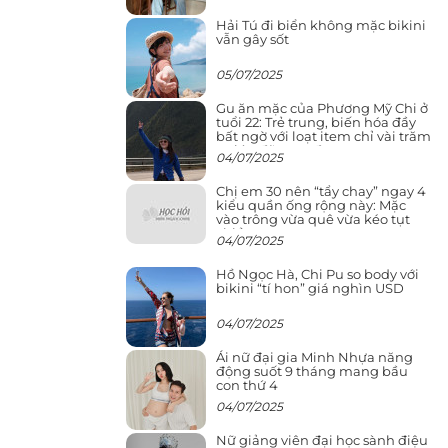
Hải Tú đi biển không mặc bikini
vẫn gây sốt
05/07/2025
Gu ăn mặc của Phương Mỹ Chi ở
tuổi 22: Trẻ trung, biến hóa đầy
bất ngờ với loạt item chỉ vài trăm
nghìn đã mua được
04/07/2025
Chị em 30 nên “tẩy chay” ngay 4
kiểu quần ống rộng này: Mặc
vào trông vừa quê vừa kéo tụt
chiều cao
04/07/2025
Hồ Ngọc Hà, Chi Pu so body với
bikini “tí hon” giá nghìn USD
04/07/2025
Ái nữ đại gia Minh Nhựa năng
động suốt 9 tháng mang bầu
con thứ 4
04/07/2025
Nữ giảng viên đại học sành điệu