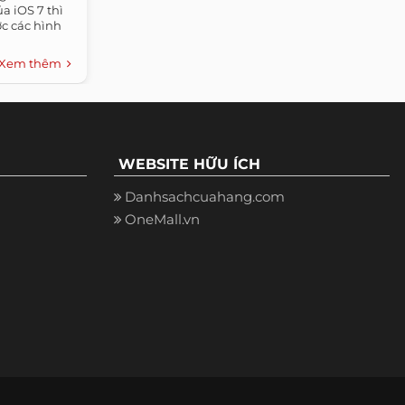
a iOS 7 thì
ợc các hình
Xem thêm
WEBSITE HỮU ÍCH
Danhsachcuahang.com
OneMall.vn