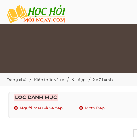
Trang chủ
Kiến thức về xe
Xe đẹp
Xe 2 bánh
LỌC DANH MỤC
Người mẫu và xe đẹp
Moto Đẹp