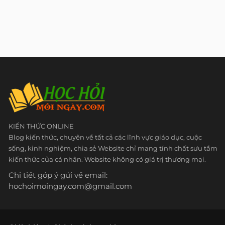
KIẾN THỨC ONLINE
Blog kiến thức, chuyên về tất cả các lĩnh vực giáo dục, cuộc
sống, kinh nghiệm, chia sẻ Website chỉ mang tính chất sưu tầm
kiến thức của cá nhân. Website không có giá trị thương mại.
Chi tiết góp ý gửi về email:
hochoimoingay.com@gmail.com