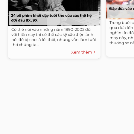
Đập dừa vào 
24 bộ phim khơi dậy tuổi thơ của các thế hệ
đời đầu 8X, 9X
Trong buổi c
quả dừa lớn
Có thể nói vào những năm 1990-2002 đối
nghìn tín đ
với hiện nay thì có thể các kỹ xão điện ảnh
may này, nh
hồi đó bị cho là lỗi thời, nhưng vẫn làm tuổi
thương sọ n
thơ chúng ta...
Xem thêm