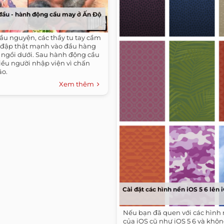
đầu - hành động cầu may ở Ấn Độ
ầu nguyện, các thầy tu tay cầm
 đập thật mạnh vào đầu hàng
ồ ngồi dưới. Sau hành động cầu
iều người nhập viện vì chấn
ão.
Xem thêm
Cài đặt các hình nền iOS 5 6 lên 
Nếu bạn đã quen với các hình 
của iOS cũ như iOS 5 6 và khôn