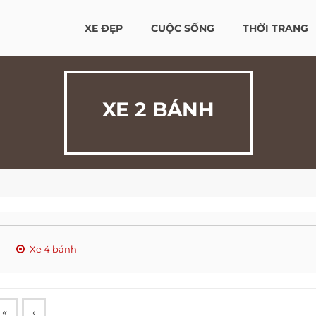
XE ĐẸP
CUỘC SỐNG
THỜI TRANG
XE 2 BÁNH
Xe 4 bánh
«
‹