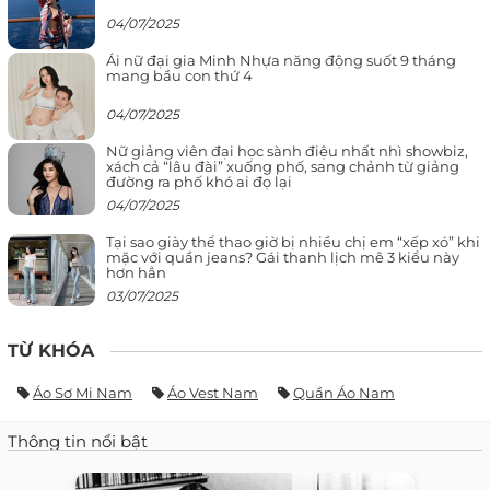
04/07/2025
Ái nữ đại gia Minh Nhựa năng động suốt 9 tháng
mang bầu con thứ 4
04/07/2025
Nữ giảng viên đại học sành điệu nhất nhì showbiz,
xách cả “lâu đài” xuống phố, sang chảnh từ giảng
đường ra phố khó ai đọ lại
04/07/2025
Tại sao giày thể thao giờ bị nhiều chị em “xếp xó” khi
mặc với quần jeans? Gái thanh lịch mê 3 kiểu này
hơn hẳn
03/07/2025
TỪ KHÓA
Áo Sơ Mi Nam
Áo Vest Nam
Quần Áo Nam
Thông tin nổi bật