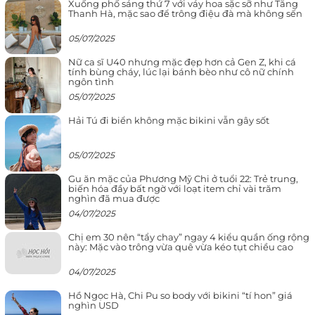
Xuống phố sáng thứ 7 với váy hoa sặc sỡ như Tăng
Thanh Hà, mặc sao để trông điệu đà mà không sến
05/07/2025
Nữ ca sĩ U40 nhưng mặc đẹp hơn cả Gen Z, khi cá
tính bùng cháy, lúc lại bánh bèo như cô nữ chính
ngôn tình
05/07/2025
Hải Tú đi biển không mặc bikini vẫn gây sốt
05/07/2025
Gu ăn mặc của Phương Mỹ Chi ở tuổi 22: Trẻ trung,
biến hóa đầy bất ngờ với loạt item chỉ vài trăm
nghìn đã mua được
04/07/2025
Chị em 30 nên “tẩy chay” ngay 4 kiểu quần ống rộng
này: Mặc vào trông vừa quê vừa kéo tụt chiều cao
04/07/2025
Hồ Ngọc Hà, Chi Pu so body với bikini “tí hon” giá
nghìn USD