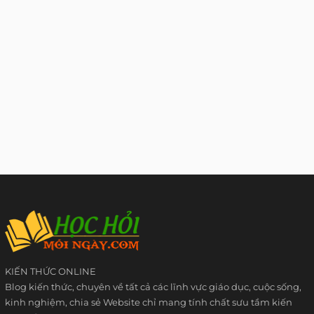
KIẾN THỨC ONLINE
Blog kiến thức, chuyên về tất cả các lĩnh vực giáo dục, cuộc sống,
kinh nghiệm, chia sẻ Website chỉ mang tính chất sưu tầm kiến