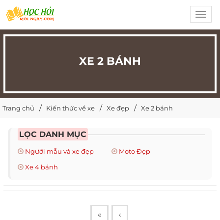
Toggl
navig
XE 2 BÁNH
Trang chủ
Kiến thức về xe
Xe đẹp
Xe 2 bánh
LỌC DANH MỤC
Người mẫu và xe đẹp
Moto Đẹp
Xe 4 bánh
«
‹