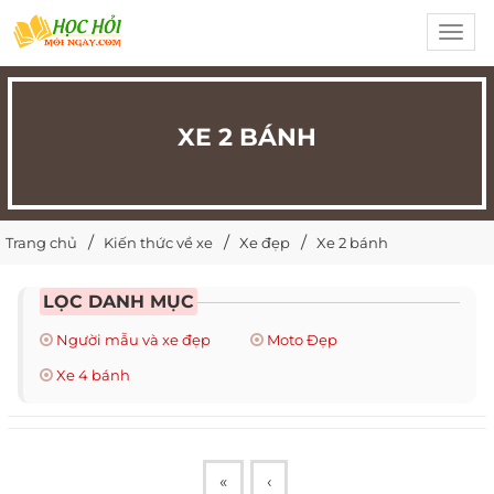
Toggl
navig
XE 2 BÁNH
Trang chủ
Kiến thức về xe
Xe đẹp
Xe 2 bánh
LỌC DANH MỤC
Người mẫu và xe đẹp
Moto Đẹp
Xe 4 bánh
«
‹