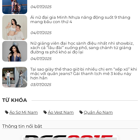
04/07/2025
Ái nữ đại gia Minh Nhựa năng động suốt 9 tháng
mang bầu con thứ 4
04/07/2025
Nữ giảng viên đại học sành điệu nhất nhì showbiz,
xách cả “lâu đài” xuống phố, sang chảnh từ giảng
đường ra phố khó ai đọ lại
04/07/2025
Tại sao giày thể thao giờ bị nhiều chị em “xếp xó” khi
mặc với quần jeans? Gái thanh lịch mê 3 kiểu này
hơn hẳn
03/07/2025
TỪ KHÓA
Áo Sơ Mi Nam
Áo Vest Nam
Quần Áo Nam
Thông tin nổi bật