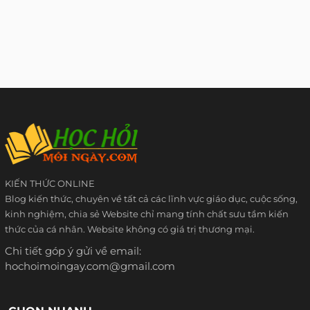
KIẾN THỨC ONLINE
Blog kiến thức, chuyên về tất cả các lĩnh vực giáo dục, cuộc sống,
kinh nghiệm, chia sẻ Website chỉ mang tính chất sưu tầm kiến
thức của cá nhân. Website không có giá trị thương mại.
Chi tiết góp ý gửi về email:
hochoimoingay.com@gmail.com