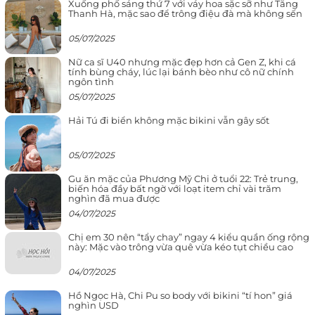
Xuống phố sáng thứ 7 với váy hoa sặc sỡ như Tăng
Thanh Hà, mặc sao để trông điệu đà mà không sến
05/07/2025
Nữ ca sĩ U40 nhưng mặc đẹp hơn cả Gen Z, khi cá
tính bùng cháy, lúc lại bánh bèo như cô nữ chính
ngôn tình
05/07/2025
Hải Tú đi biển không mặc bikini vẫn gây sốt
05/07/2025
Gu ăn mặc của Phương Mỹ Chi ở tuổi 22: Trẻ trung,
biến hóa đầy bất ngờ với loạt item chỉ vài trăm
nghìn đã mua được
04/07/2025
Chị em 30 nên “tẩy chay” ngay 4 kiểu quần ống rộng
này: Mặc vào trông vừa quê vừa kéo tụt chiều cao
04/07/2025
Hồ Ngọc Hà, Chi Pu so body với bikini “tí hon” giá
nghìn USD