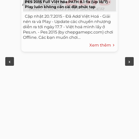
PES 2015 Full Việt hóa PATH 8.1 fix (Up 18/7) -
Play luôn không cần cài đặt phức tạp
​ ​ Cập nhật 20.7.2015 - Đã Add Việt Hoá - Giải
nén ra và Play - Update các chuyển nhượng
diễn ra tới ngày 17.7 - Việt hoá mình lấy ở
Pes.vn. - Pes 2015 (by chepgamepc.com) chơi
Offline. Các bạn muốn chơi...
Xem thêm