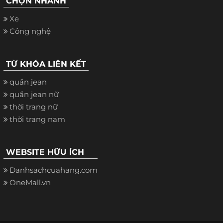
CHỌN NHANH
Xe
Công nghệ
TỪ KHÓA LIÊN KẾT
quần jean
quần jean nữ
thời trang nữ
thời trang nam
WEBSITE HỮU ÍCH
Danhsachcuahang.com
OneMall.vn