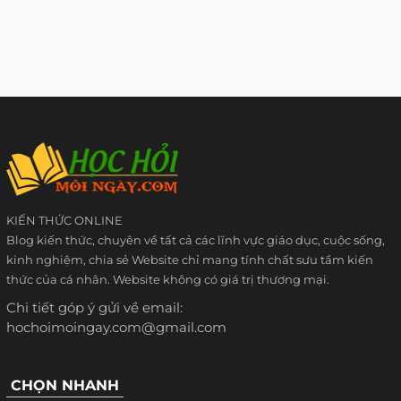
KIẾN THỨC ONLINE
Blog kiến thức, chuyên về tất cả các lĩnh vực giáo dục, cuộc sống,
kinh nghiệm, chia sẻ Website chỉ mang tính chất sưu tầm kiến
thức của cá nhân. Website không có giá trị thương mại.
Chi tiết góp ý gửi về email:
hochoimoingay.com@gmail.com
CHỌN NHANH