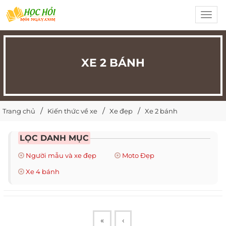
Toggl
navig
XE 2 BÁNH
Trang chủ
Kiến thức về xe
Xe đẹp
Xe 2 bánh
LỌC DANH MỤC
Người mẫu và xe đẹp
Moto Đẹp
Xe 4 bánh
«
‹