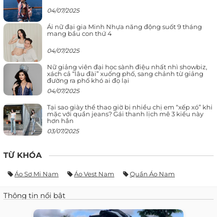
04/07/2025
Ái nữ đại gia Minh Nhựa năng động suốt 9 tháng
mang bầu con thứ 4
04/07/2025
Nữ giảng viên đại học sành điệu nhất nhì showbiz,
xách cả “lâu đài” xuống phố, sang chảnh từ giảng
đường ra phố khó ai đọ lại
04/07/2025
Tại sao giày thể thao giờ bị nhiều chị em “xếp xó” khi
mặc với quần jeans? Gái thanh lịch mê 3 kiểu này
hơn hẳn
03/07/2025
TỪ KHÓA
Áo Sơ Mi Nam
Áo Vest Nam
Quần Áo Nam
Thông tin nổi bật