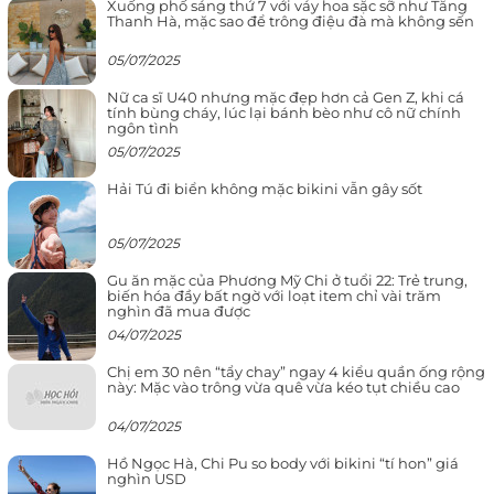
Xuống phố sáng thứ 7 với váy hoa sặc sỡ như Tăng
Thanh Hà, mặc sao để trông điệu đà mà không sến
05/07/2025
Nữ ca sĩ U40 nhưng mặc đẹp hơn cả Gen Z, khi cá
tính bùng cháy, lúc lại bánh bèo như cô nữ chính
ngôn tình
05/07/2025
Hải Tú đi biển không mặc bikini vẫn gây sốt
05/07/2025
Gu ăn mặc của Phương Mỹ Chi ở tuổi 22: Trẻ trung,
biến hóa đầy bất ngờ với loạt item chỉ vài trăm
nghìn đã mua được
04/07/2025
Chị em 30 nên “tẩy chay” ngay 4 kiểu quần ống rộng
này: Mặc vào trông vừa quê vừa kéo tụt chiều cao
04/07/2025
Hồ Ngọc Hà, Chi Pu so body với bikini “tí hon” giá
nghìn USD