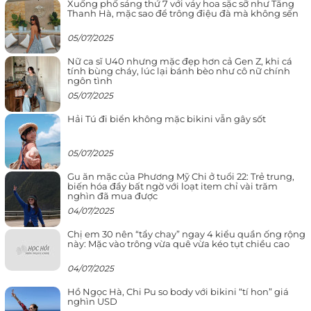
Xuống phố sáng thứ 7 với váy hoa sặc sỡ như Tăng
Thanh Hà, mặc sao để trông điệu đà mà không sến
05/07/2025
Nữ ca sĩ U40 nhưng mặc đẹp hơn cả Gen Z, khi cá
tính bùng cháy, lúc lại bánh bèo như cô nữ chính
ngôn tình
05/07/2025
Hải Tú đi biển không mặc bikini vẫn gây sốt
05/07/2025
Gu ăn mặc của Phương Mỹ Chi ở tuổi 22: Trẻ trung,
biến hóa đầy bất ngờ với loạt item chỉ vài trăm
nghìn đã mua được
04/07/2025
Chị em 30 nên “tẩy chay” ngay 4 kiểu quần ống rộng
này: Mặc vào trông vừa quê vừa kéo tụt chiều cao
04/07/2025
Hồ Ngọc Hà, Chi Pu so body với bikini “tí hon” giá
nghìn USD