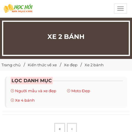
Toggl
navig
XE 2 BÁNH
Trang chủ
Kiến thức về xe
Xe đẹp
Xe 2 bánh
LỌC DANH MỤC
Người mẫu và xe đẹp
Moto Đẹp
Xe 4 bánh
«
‹