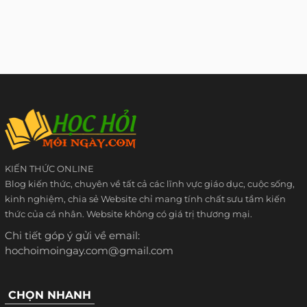
KIẾN THỨC ONLINE
Blog kiến thức, chuyên về tất cả các lĩnh vực giáo dục, cuộc sống,
kinh nghiệm, chia sẻ Website chỉ mang tính chất sưu tầm kiến
thức của cá nhân. Website không có giá trị thương mại.
Chi tiết góp ý gửi về email:
hochoimoingay.com@gmail.com
CHỌN NHANH