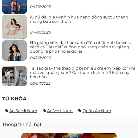
04/07/2025
Ái nữ đại gia Minh Nhựa năng động suốt 9 tháng
mang bầu con thứ 4
04/07/2025
Nữ giảng viên đại học sành điệu nhất nhì showbiz,
xách cả “lâu đài” xuống phố, sang chảnh từ giảng
đường ra phố khó ai đọ lại
04/07/2025
Tại sao giày thể thao giờ bị nhiều chị em “xếp xó” khi
mặc với quần jeans? Gái thanh lịch mê 3 kiểu này
hơn hẳn
03/07/2025
TỪ KHÓA
Áo Sơ Mi Nam
Áo Vest Nam
Quần Áo Nam
Thông tin nổi bật