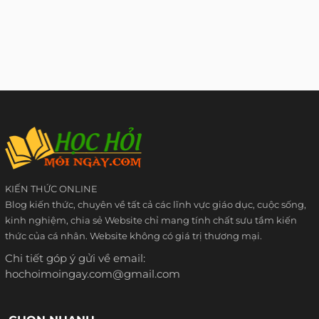
KIẾN THỨC ONLINE
Blog kiến thức, chuyên về tất cả các lĩnh vực giáo dục, cuộc sống,
kinh nghiệm, chia sẻ Website chỉ mang tính chất sưu tầm kiến
thức của cá nhân. Website không có giá trị thương mại.
Chi tiết góp ý gửi về email:
hochoimoingay.com@gmail.com