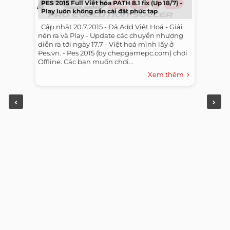
PES 2015 Full Việt hóa PATH 8.1 fix (Up 18/7) -
Play luôn không cần cài đặt phức tạp
​ ​ Cập nhật 20.7.2015 - Đã Add Việt Hoá - Giải
nén ra và Play - Update các chuyển nhượng
diễn ra tới ngày 17.7 - Việt hoá mình lấy ở
Pes.vn. - Pes 2015 (by chepgamepc.com) chơi
Offline. Các bạn muốn chơi...
Xem thêm