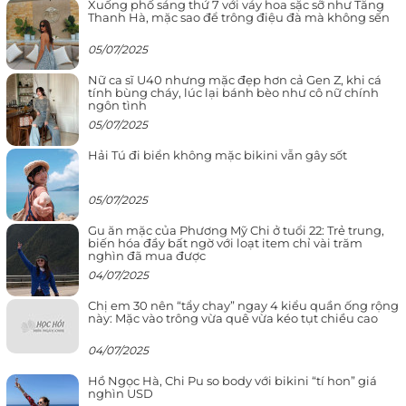
Xuống phố sáng thứ 7 với váy hoa sặc sỡ như Tăng
Thanh Hà, mặc sao để trông điệu đà mà không sến
05/07/2025
Nữ ca sĩ U40 nhưng mặc đẹp hơn cả Gen Z, khi cá
tính bùng cháy, lúc lại bánh bèo như cô nữ chính
ngôn tình
05/07/2025
Hải Tú đi biển không mặc bikini vẫn gây sốt
05/07/2025
Gu ăn mặc của Phương Mỹ Chi ở tuổi 22: Trẻ trung,
biến hóa đầy bất ngờ với loạt item chỉ vài trăm
nghìn đã mua được
04/07/2025
Chị em 30 nên “tẩy chay” ngay 4 kiểu quần ống rộng
này: Mặc vào trông vừa quê vừa kéo tụt chiều cao
04/07/2025
Hồ Ngọc Hà, Chi Pu so body với bikini “tí hon” giá
nghìn USD