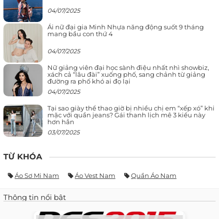
04/07/2025
Ái nữ đại gia Minh Nhựa năng động suốt 9 tháng
mang bầu con thứ 4
04/07/2025
Nữ giảng viên đại học sành điệu nhất nhì showbiz,
xách cả “lâu đài” xuống phố, sang chảnh từ giảng
đường ra phố khó ai đọ lại
04/07/2025
Tại sao giày thể thao giờ bị nhiều chị em “xếp xó” khi
mặc với quần jeans? Gái thanh lịch mê 3 kiểu này
hơn hẳn
03/07/2025
TỪ KHÓA
Áo Sơ Mi Nam
Áo Vest Nam
Quần Áo Nam
Thông tin nổi bật