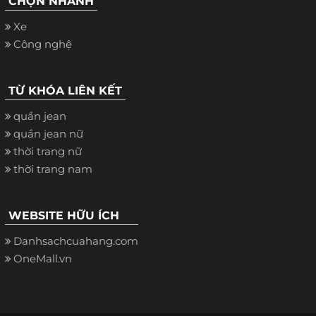
CHỌN NHANH
Xe
Công nghệ
TỪ KHÓA LIÊN KẾT
quần jean
quần jean nữ
thời trang nữ
thời trang nam
WEBSITE HỮU ÍCH
Danhsachcuahang.com
OneMall.vn