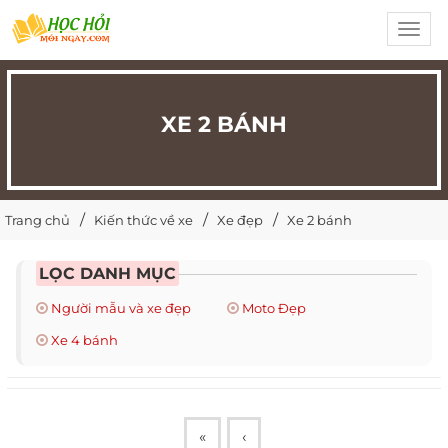
Toggl
navig
XE 2 BÁNH
Trang chủ
Kiến thức về xe
Xe đẹp
Xe 2 bánh
LỌC DANH MỤC
Người mẫu và xe đẹp
Moto Đẹp
Xe 4 bánh
«
‹