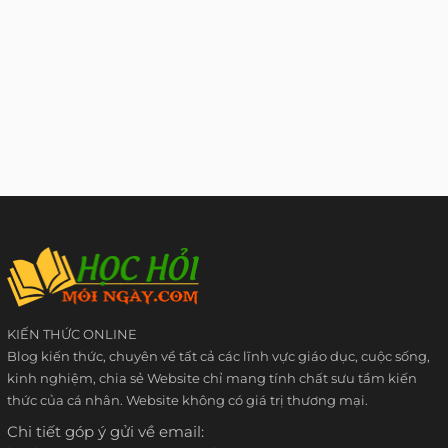
KIẾN THỨC ONLINE
Blog kiến thức, chuyên về tất cả các lĩnh vực giáo dục, cuộc sống,
kinh nghiệm, chia sẻ Website chỉ mang tính chất sưu tầm kiến
thức của cá nhân. Website không có giá trị thương mại.
Chi tiết góp ý gửi về email: