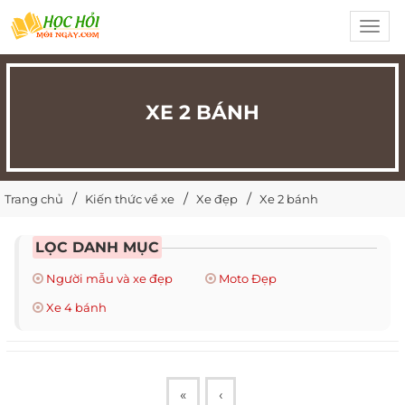
Toggl
navig
XE 2 BÁNH
Trang chủ
Kiến thức về xe
Xe đẹp
Xe 2 bánh
LỌC DANH MỤC
Người mẫu và xe đẹp
Moto Đẹp
Xe 4 bánh
«
‹