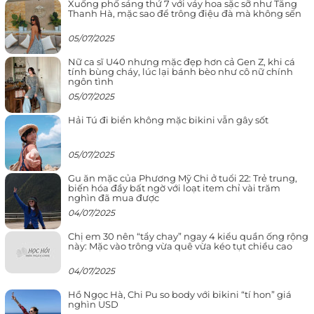
Xuống phố sáng thứ 7 với váy hoa sặc sỡ như Tăng
Thanh Hà, mặc sao để trông điệu đà mà không sến
05/07/2025
Nữ ca sĩ U40 nhưng mặc đẹp hơn cả Gen Z, khi cá
tính bùng cháy, lúc lại bánh bèo như cô nữ chính
ngôn tình
05/07/2025
Hải Tú đi biển không mặc bikini vẫn gây sốt
05/07/2025
Gu ăn mặc của Phương Mỹ Chi ở tuổi 22: Trẻ trung,
biến hóa đầy bất ngờ với loạt item chỉ vài trăm
nghìn đã mua được
04/07/2025
Chị em 30 nên “tẩy chay” ngay 4 kiểu quần ống rộng
này: Mặc vào trông vừa quê vừa kéo tụt chiều cao
04/07/2025
Hồ Ngọc Hà, Chi Pu so body với bikini “tí hon” giá
nghìn USD