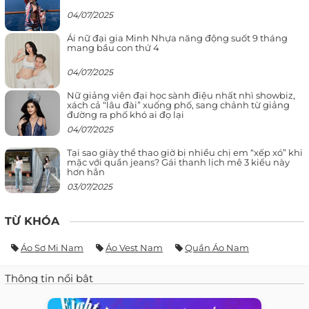
04/07/2025
Ái nữ đại gia Minh Nhựa năng động suốt 9 tháng
mang bầu con thứ 4
04/07/2025
Nữ giảng viên đại học sành điệu nhất nhì showbiz,
xách cả “lâu đài” xuống phố, sang chảnh từ giảng
đường ra phố khó ai đọ lại
04/07/2025
Tại sao giày thể thao giờ bị nhiều chị em “xếp xó” khi
mặc với quần jeans? Gái thanh lịch mê 3 kiểu này
hơn hẳn
03/07/2025
TỪ KHÓA
Áo Sơ Mi Nam
Áo Vest Nam
Quần Áo Nam
Thông tin nổi bật