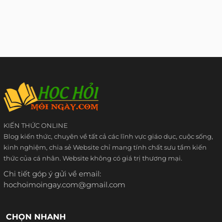
KIẾN THỨC ONLINE
Blog kiến thức, chuyên về tất cả các lĩnh vực giáo dục, cuộc sống,
kinh nghiệm, chia sẻ Website chỉ mang tính chất sưu tầm kiến
thức của cá nhân. Website không có giá trị thương mại.
Chi tiết góp ý gửi về email:
hochoimoingay.com@gmail.com
CHỌN NHANH