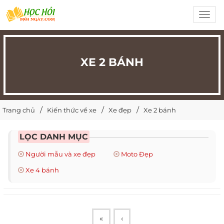
Toggl
navig
XE 2 BÁNH
Trang chủ
Kiến thức về xe
Xe đẹp
Xe 2 bánh
LỌC DANH MỤC
Người mẫu và xe đẹp
Moto Đẹp
Xe 4 bánh
«
‹