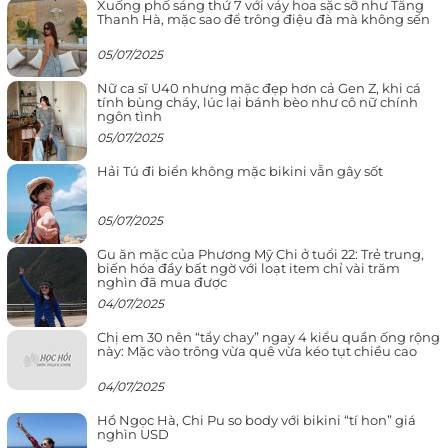
Xuống phố sáng thứ 7 với váy hoa sặc sỡ như Tăng
Thanh Hà, mặc sao để trông điệu đà mà không sến
05/07/2025
Nữ ca sĩ U40 nhưng mặc đẹp hơn cả Gen Z, khi cá
tính bùng cháy, lúc lại bánh bèo như cô nữ chính
ngôn tình
05/07/2025
Hải Tú đi biển không mặc bikini vẫn gây sốt
05/07/2025
Gu ăn mặc của Phương Mỹ Chi ở tuổi 22: Trẻ trung,
biến hóa đầy bất ngờ với loạt item chỉ vài trăm
nghìn đã mua được
04/07/2025
Chị em 30 nên “tẩy chay” ngay 4 kiểu quần ống rộng
này: Mặc vào trông vừa quê vừa kéo tụt chiều cao
04/07/2025
Hồ Ngọc Hà, Chi Pu so body với bikini “tí hon” giá
nghìn USD