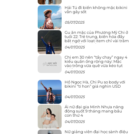
Hải Tú đi biển không mặc bikini
vẫn gây sốt
05/07/2025
Gu ăn mặc của Phương Mỹ Chi ở
tuổi 22: Trẻ trung, biến hóa đầy
bất ngờ với loạt item chỉ vài trăm
nghìn đã mua được
04/07/2025
Chị em 30 nên “tẩy chay” ngay 4
kiểu quần ống rộng này: Mặc
vào trông vừa quê vừa kéo tụt
chiều cao
04/07/2025
Hồ Ngọc Hà, Chi Pu so body với
bikini “tí hon” giá nghìn USD
04/07/2025
Ái nữ đại gia Minh Nhựa năng
động suốt 9 tháng mang bầu
con thứ 4
04/07/2025
Nữ giảng viên đại học sành điệu