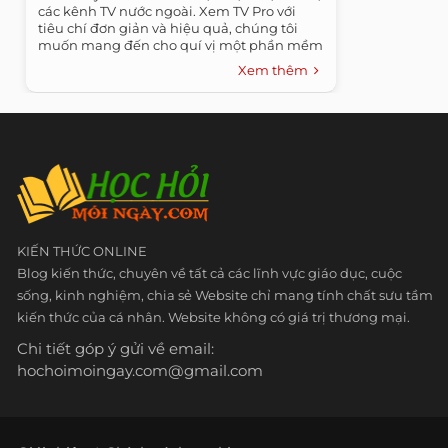
các kênh TV nước ngoài. Xem TV Pro với
tiêu chí đơn giản và hiệu quả, chúng tôi
muốn mang đến cho quí vị một phần mềm
thuần...
Xem thêm
KIẾN THỨC ONLINE
Blog kiến thức, chuyên về tất cả các lĩnh vực giáo dục, cuộc
sống, kinh nghiệm, chia sẻ Website chỉ mang tính chất sưu tầm
kiến thức của cá nhân. Website không có giá trị thương mại.
Chi tiết góp ý gửi về email:
hochoimoingay.com@gmail.com