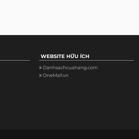
WEBSITE HỮU ÍCH
Danhsachcuahang.com
OneMall.vn