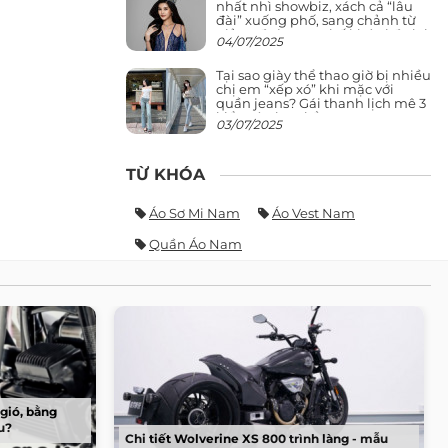
nhất nhì showbiz, xách cả “lâu
đài” xuống phố, sang chảnh từ
giảng đường ra phố khó ai đọ lại
04/07/2025
Tại sao giày thể thao giờ bị nhiều
chị em “xếp xó” khi mặc với
quần jeans? Gái thanh lịch mê 3
kiểu này hơn hẳn
03/07/2025
TỪ KHÓA
Áo Sơ Mi Nam
Áo Vest Nam
Quần Áo Nam
gió, bằng
u?
Chi tiết Wolverine XS 800 trình làng - mẫu