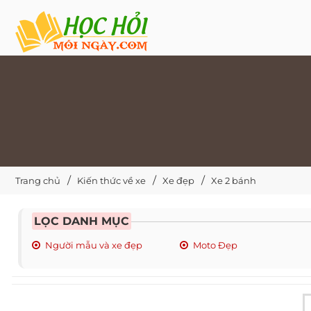
Trang chủ
Kiến thức về xe
Xe đẹp
Xe 2 bánh
LỌC DANH MỤC
Người mẫu và xe đẹp
Moto Đẹp