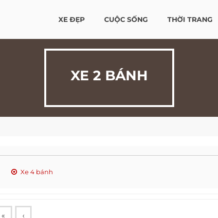
XE ĐẸP
CUỘC SỐNG
THỜI TRANG
XE 2 BÁNH
Xe 4 bánh
«
‹