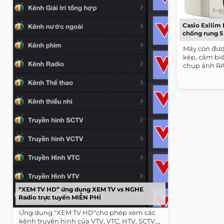
Casio Exilim
chống rung 5
Máy còn được
kép, cảm biế
chụp ảnh R
“XEM TV HD” ứng dụng XEM TV vs NGHE
Radio trực tuyến MIỄN PHÍ
Ứng dụng "XEM TV HD"cho phép xem các
kênh truyền hình của VTV, VTC, HTV, SCTV…,