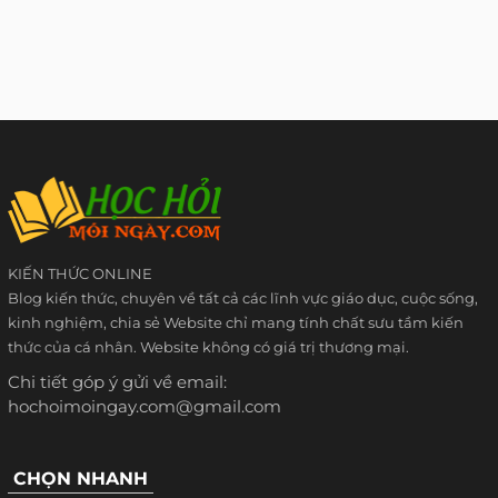
KIẾN THỨC ONLINE
Blog kiến thức, chuyên về tất cả các lĩnh vực giáo dục, cuộc sống,
kinh nghiệm, chia sẻ Website chỉ mang tính chất sưu tầm kiến
thức của cá nhân. Website không có giá trị thương mại.
Chi tiết góp ý gửi về email:
hochoimoingay.com@gmail.com
CHỌN NHANH