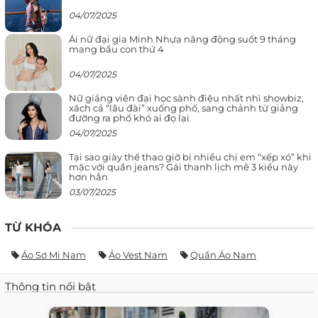
04/07/2025
Ái nữ đại gia Minh Nhựa năng động suốt 9 tháng
mang bầu con thứ 4
04/07/2025
Nữ giảng viên đại học sành điệu nhất nhì showbiz,
xách cả “lâu đài” xuống phố, sang chảnh từ giảng
đường ra phố khó ai đọ lại
04/07/2025
Tại sao giày thể thao giờ bị nhiều chị em “xếp xó” khi
mặc với quần jeans? Gái thanh lịch mê 3 kiểu này
hơn hẳn
03/07/2025
TỪ KHÓA
Áo Sơ Mi Nam
Áo Vest Nam
Quần Áo Nam
Thông tin nổi bật