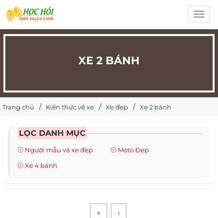
Toggl
navig
XE 2 BÁNH
Trang chủ
Kiến thức về xe
Xe đẹp
Xe 2 bánh
LỌC DANH MỤC
Người mẫu và xe đẹp
Moto Đẹp
Xe 4 bánh
«
‹