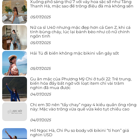
Xuống phố sáng thứ 7 với váy hoa sặc sỡ như Tăng
Thanh Hà, mặc sao để trông điệu đà mà không sến
05/07/2025
Nữ ca sĩ U40 nhưng mặc đẹp hơn cả Gen Z, khi cá
tính bùng cháy, lúc lại bánh bèo như cô nữ chính
ngôn tình
05/07/2025
Hải Tú đi biển không mặc bikini vẫn gây sốt
05/07/2025
Gu ăn mặc của Phương Mỹ Chi ở tuổi 22: Trẻ trung,
biến hóa đầy bất ngờ với loạt item chỉ vài trăm
nghìn đã mua được
04/07/2025
Chị em 30 nên “tẩy chay” ngay 4 kiểu quần ống rộng
này: Mặc vào trông vừa quê vừa kéo tụt chiều cao
04/07/2025
Hồ Ngọc Hà, Chi Pu so body với bikini “tí hon” giá
nghìn USD