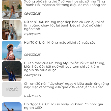
Xuống phố sáng thứ 7 với váy hoa sặc sỡ như Tăng
Thanh Hà, mặc sao để trông điệu đà mà không sến
05/07/2025
Nữ ca sĩ U40 nhưng mặc đẹp hơn cả Gen Z, khi cá
tính bùng cháy, lúc lại bánh bèo như cô nữ chính
ngôn tình
05/07/2025
Hải Tú đi biển không mặc bikini vẫn gây sốt
05/07/2025
Gu ăn mặc của Phương Mỹ Chi ở tuổi 22: Trẻ trung,
biến hóa đầy bất ngờ với loạt item chỉ vài trăm
nghìn đã mua được
04/07/2025
Chị em 30 nên “tẩy chay” ngay 4 kiểu quần ống rộng
này: Mặc vào trông vừa quê vừa kéo tụt chiều cao
04/07/2025
Hồ Ngọc Hà, Chi Pu so body với bikini “tí hon” giá
nghìn USD