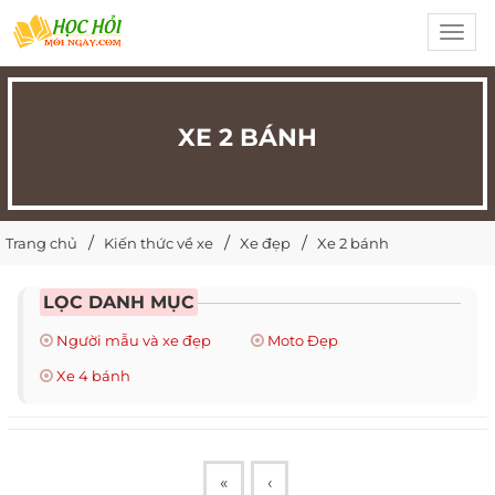
Toggl
navig
XE 2 BÁNH
Trang chủ
Kiến thức về xe
Xe đẹp
Xe 2 bánh
LỌC DANH MỤC
Người mẫu và xe đẹp
Moto Đẹp
Xe 4 bánh
«
‹