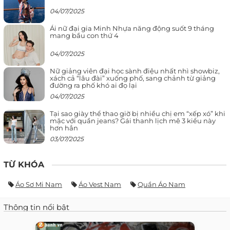
04/07/2025
Ái nữ đại gia Minh Nhựa năng động suốt 9 tháng
mang bầu con thứ 4
04/07/2025
Nữ giảng viên đại học sành điệu nhất nhì showbiz,
xách cả “lâu đài” xuống phố, sang chảnh từ giảng
đường ra phố khó ai đọ lại
04/07/2025
Tại sao giày thể thao giờ bị nhiều chị em “xếp xó” khi
mặc với quần jeans? Gái thanh lịch mê 3 kiểu này
hơn hẳn
03/07/2025
TỪ KHÓA
Áo Sơ Mi Nam
Áo Vest Nam
Quần Áo Nam
Thông tin nổi bật