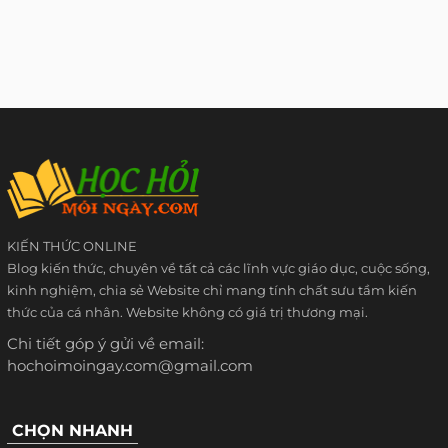
KIẾN THỨC ONLINE
Blog kiến thức, chuyên về tất cả các lĩnh vực giáo dục, cuộc sống,
kinh nghiệm, chia sẻ Website chỉ mang tính chất sưu tầm kiến
thức của cá nhân. Website không có giá trị thương mại.
Chi tiết góp ý gửi về email:
hochoimoingay.com@gmail.com
CHỌN NHANH