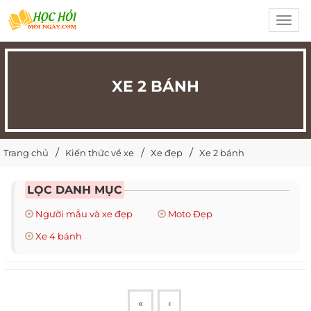
Toggl
navig
XE 2 BÁNH
Trang chủ
Kiến thức về xe
Xe đẹp
Xe 2 bánh
LỌC DANH MỤC
Người mẫu và xe đẹp
Moto Đẹp
Xe 4 bánh
«
‹