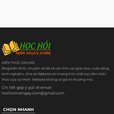
KIẾN THỨC ONLINE
Blog kiến thức, chuyên về tất cả các lĩnh vực giáo dục, cuộc sống,
kinh nghiệm, chia sẻ Website chỉ mang tính chất sưu tầm kiến
thức của cá nhân. Website không có giá trị thương mại.
Chi tiết góp ý gửi về email:
hochoimoingay.com@gmail.com
CHỌN NHANH