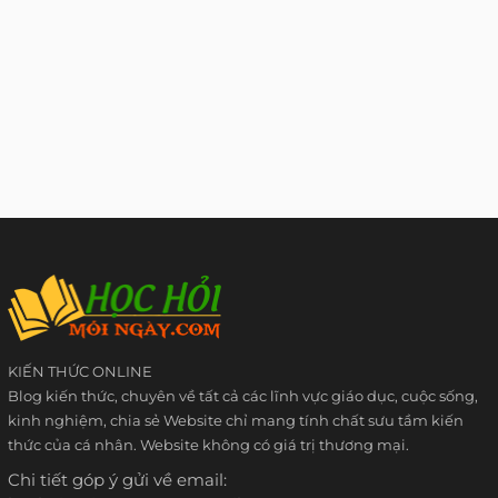
KIẾN THỨC ONLINE
Blog kiến thức, chuyên về tất cả các lĩnh vực giáo dục, cuộc sống,
kinh nghiệm, chia sẻ Website chỉ mang tính chất sưu tầm kiến
thức của cá nhân. Website không có giá trị thương mại.
Chi tiết góp ý gửi về email: