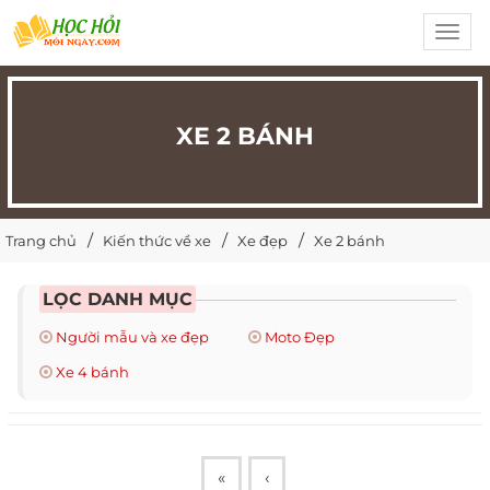
Toggl
navig
XE 2 BÁNH
Trang chủ
Kiến thức về xe
Xe đẹp
Xe 2 bánh
LỌC DANH MỤC
Người mẫu và xe đẹp
Moto Đẹp
Xe 4 bánh
«
‹