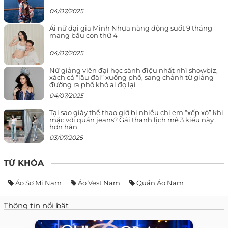
04/07/2025
Ái nữ đại gia Minh Nhựa năng động suốt 9 tháng
mang bầu con thứ 4
04/07/2025
Nữ giảng viên đại học sành điệu nhất nhì showbiz,
xách cả “lâu đài” xuống phố, sang chảnh từ giảng
đường ra phố khó ai đọ lại
04/07/2025
Tại sao giày thể thao giờ bị nhiều chị em “xếp xó” khi
mặc với quần jeans? Gái thanh lịch mê 3 kiểu này
hơn hẳn
03/07/2025
TỪ KHÓA
Áo Sơ Mi Nam
Áo Vest Nam
Quần Áo Nam
Thông tin nổi bật