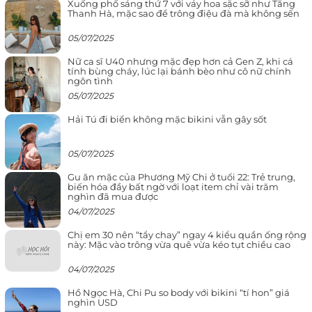
Xuống phố sáng thứ 7 với váy hoa sặc sỡ như Tăng
Thanh Hà, mặc sao để trông điệu đà mà không sến
05/07/2025
Nữ ca sĩ U40 nhưng mặc đẹp hơn cả Gen Z, khi cá
tính bùng cháy, lúc lại bánh bèo như cô nữ chính
ngôn tình
05/07/2025
Hải Tú đi biển không mặc bikini vẫn gây sốt
05/07/2025
Gu ăn mặc của Phương Mỹ Chi ở tuổi 22: Trẻ trung,
biến hóa đầy bất ngờ với loạt item chỉ vài trăm
nghìn đã mua được
04/07/2025
Chị em 30 nên “tẩy chay” ngay 4 kiểu quần ống rộng
này: Mặc vào trông vừa quê vừa kéo tụt chiều cao
04/07/2025
Hồ Ngọc Hà, Chi Pu so body với bikini “tí hon” giá
nghìn USD