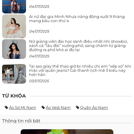
04/07/2025
Ái nữ đại gia Minh Nhựa năng động suốt 9 tháng
mang bầu con thứ 4
04/07/2025
Nữ giảng viên đại học sành điệu nhất nhì showbiz,
xách cả “lâu đài” xuống phố, sang chảnh từ giảng
đường ra phố khó ai đọ lại
04/07/2025
Tại sao giày thể thao giờ bị nhiều chị em “xếp xó” khi
mặc với quần jeans? Gái thanh lịch mê 3 kiểu này
hơn hẳn
03/07/2025
TỪ KHÓA
Áo Sơ Mi Nam
Áo Vest Nam
Quần Áo Nam
Thông tin nổi bật