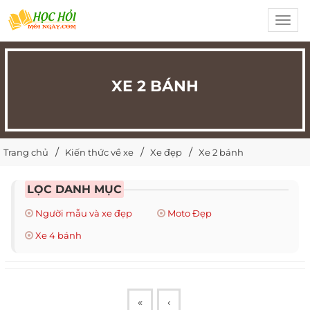
Toggl
navig
XE 2 BÁNH
Trang chủ
Kiến thức về xe
Xe đẹp
Xe 2 bánh
LỌC DANH MỤC
Người mẫu và xe đẹp
Moto Đẹp
Xe 4 bánh
«
‹