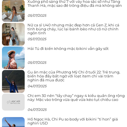
Xuống phố sáng thứ 7 với váy hoa sặc sỡ như Tăng
Thanh Hà, mặc sao để trông điệu đà mà không sến
05/07/2025
Nữ ca sĩ U40 nhưng mặc đẹp hơn cả Gen Z, khi cá
tính bùng cháy, lúc lại bánh bèo như cô nữ chính
ngôn tình
05/07/2025
Hải Tú đi biển không mặc bikini vẫn gây sốt
05/07/2025
Gu ăn mặc của Phương Mỹ Chi ở tuổi 22: Trẻ trung,
biến hóa đầy bất ngờ với loạt item chỉ vài trăm
nghìn đã mua được
04/07/2025
Chị em 30 nên “tẩy chay” ngay 4 kiểu quần ống rộng
này: Mặc vào trông vừa quê vừa kéo tụt chiều cao
04/07/2025
Hồ Ngọc Hà, Chi Pu so body với bikini “tí hon” giá
nghìn USD