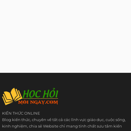
KIẾN THỨC ONLINE
Blog kiến thức, chuyên về tất cả các lĩnh vực giáo dục, cuộc sống,
kinh nghiệm, chia sẻ Website chỉ mang tính chất sưu tầm kiến