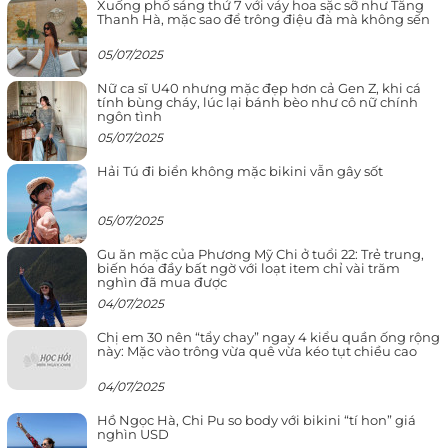
Xuống phố sáng thứ 7 với váy hoa sặc sỡ như Tăng
Thanh Hà, mặc sao để trông điệu đà mà không sến
05/07/2025
Nữ ca sĩ U40 nhưng mặc đẹp hơn cả Gen Z, khi cá
tính bùng cháy, lúc lại bánh bèo như cô nữ chính
ngôn tình
05/07/2025
Hải Tú đi biển không mặc bikini vẫn gây sốt
05/07/2025
Gu ăn mặc của Phương Mỹ Chi ở tuổi 22: Trẻ trung,
biến hóa đầy bất ngờ với loạt item chỉ vài trăm
nghìn đã mua được
04/07/2025
Chị em 30 nên “tẩy chay” ngay 4 kiểu quần ống rộng
này: Mặc vào trông vừa quê vừa kéo tụt chiều cao
04/07/2025
Hồ Ngọc Hà, Chi Pu so body với bikini “tí hon” giá
nghìn USD