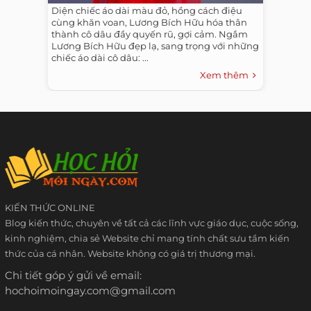
Diện chiếc áo dài màu đỏ, hồng cách điệu
cùng khăn voan, Lương Bích Hữu hóa thân
thành cô dâu đầy quyến rũ, gợi cảm. Ngắm
Lương Bích Hữu đẹp lạ, sang trọng với những
chiếc áo dài cô dâu: ...
Xem thêm
KIẾN THỨC ONLINE
Blog kiến thức, chuyên về tất cả các lĩnh vực giáo dục, cuộc sống,
kinh nghiệm, chia sẻ Website chỉ mang tính chất sưu tầm kiến
thức của cá nhân. Website không có giá trị thương mại.
Chi tiết góp ý gửi về email:
hochoimoingay.com@gmail.com