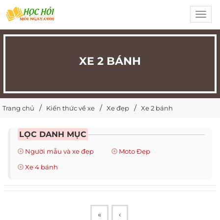
Toggl
navig
XE 2 BÁNH
Trang chủ
Kiến thức về xe
Xe đẹp
Xe 2 bánh
LỌC DANH MỤC
Người mẫu và xe đẹp
Moto Đẹp
Xe 4 bánh
«
‹