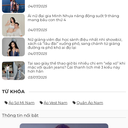
04/07/2025
Ái nữ đại gia Minh Nhựa năng động suốt 9 tháng
mang bầu con thứ 4
04/07/2025
Nữ giảng viên đại học sành điệu nhất nhì showbiz,
xách cả “lâu đài” xuống phố, sang chảnh từ giảng
đường ra phố khó ai đọ lại
04/07/2025
Tại sao giày thể thao giờ bị nhiều chị em “xếp xó” khi
mặc với quần jeans? Gái thanh lịch mê 3 kiểu này
hơn hẳn
03/07/2025
TỪ KHÓA
Áo Sơ Mi Nam
Áo Vest Nam
Quần Áo Nam
Thông tin nổi bật