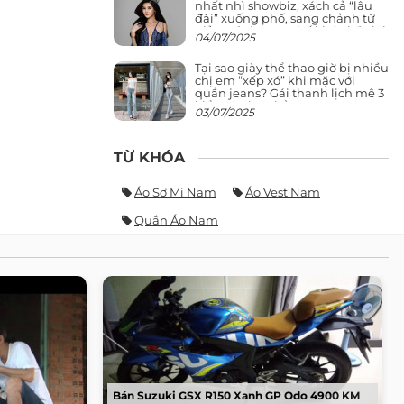
nhất nhì showbiz, xách cả “lâu
đài” xuống phố, sang chảnh từ
giảng đường ra phố khó ai đọ lại
04/07/2025
Tại sao giày thể thao giờ bị nhiều
chị em “xếp xó” khi mặc với
quần jeans? Gái thanh lịch mê 3
kiểu này hơn hẳn
03/07/2025
TỪ KHÓA
Áo Sơ Mi Nam
Áo Vest Nam
Quần Áo Nam
Bán Suzuki GSX R150 Xanh GP Odo 4900 KM