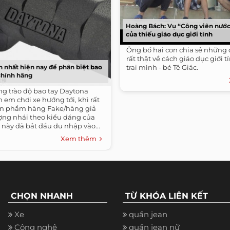
Hoàng Bách: Vụ “Công viên nước”
của thiếu giáo dục giới tính
Ông bố hai con chia sẻ những
rất thật về cách giáo dục giới 
n nhất hiện nay để phân biệt bao
trai mình - bé Tê Giác.
chính hãng
ng trào độ bao tay Daytona
 em chơi xe hướng tới, khì rất
ản phẩm hàng Fake/hàng giả
ợng nhái theo kiểu dáng của
này đã bắt đầu du nhập vào...
Xem thêm
CHỌN NHANH
TỪ KHÓA LIÊN KẾT
Xe
quần jean
Công nghệ
quần jean nữ