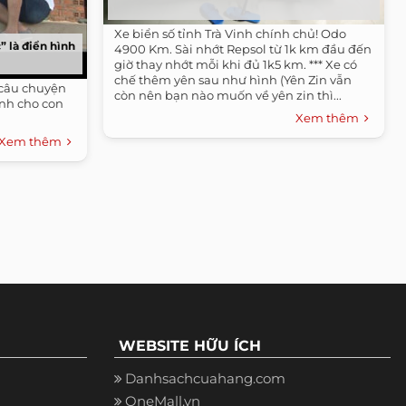
Xe biển số tỉnh Trà Vinh chính chủ! Odo
 là điển hình
4900 Km. Sài nhớt Repsol từ 1k km đầu đến
giờ thay nhớt mỗi khi đủ 1k5 km. *** Xe có
chế thêm yên sau như hình (Yên Zin vẫn
 câu chuyện
còn nên bạn nào muốn về yên zin thì...
tính cho con
Xem thêm
Xem thêm
WEBSITE HỮU ÍCH
Danhsachcuahang.com
OneMall.vn