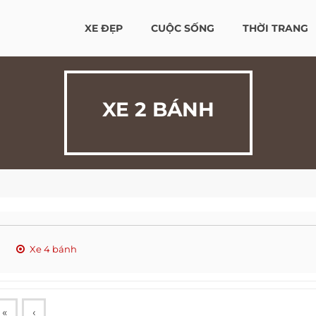
XE ĐẸP
CUỘC SỐNG
THỜI TRANG
XE 2 BÁNH
Xe 4 bánh
«
‹