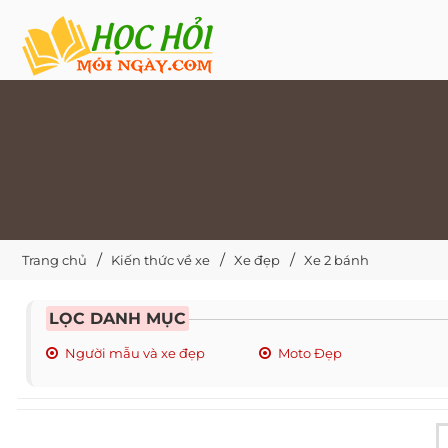
Trang chủ
Kiến thức về xe
Xe đẹp
Xe 2 bánh
LỌC DANH MỤC
Người mẫu và xe đẹp
Moto Đẹp