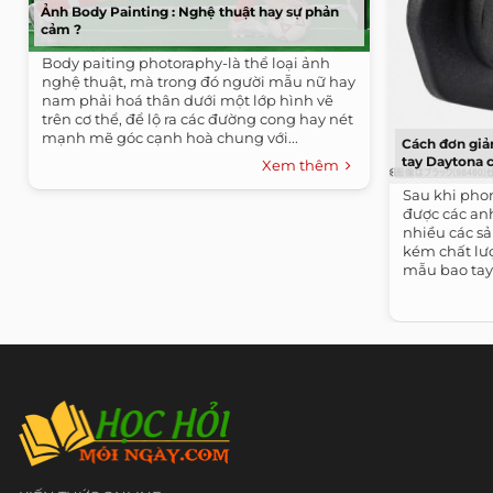
Ảnh Body Painting : Nghệ thuật hay sự phản
cảm ?
Body paiting photoraphy-là thể loại ảnh
nghệ thuật, mà trong đó người mẫu nữ hay
nam phải hoá thân dưới một lớp hình vẽ
trên cơ thể, để lộ ra các đường cong hay nét
mạnh mẽ góc cạnh hoà chung với...
Cách đơn giả
tay Daytona 
Xem thêm
Sau khi pho
được các anh
nhiều các s
kém chất lư
mẫu bao tay 