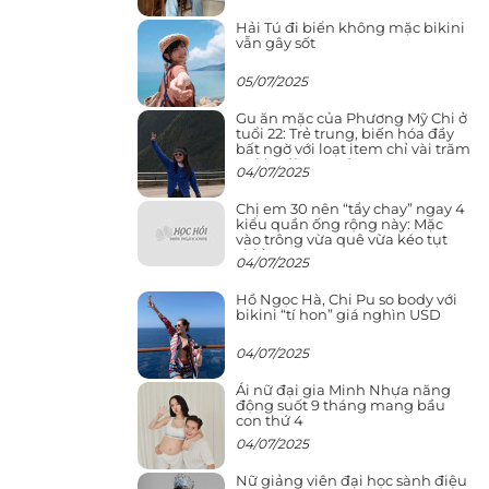
Hải Tú đi biển không mặc bikini
vẫn gây sốt
05/07/2025
Gu ăn mặc của Phương Mỹ Chi ở
tuổi 22: Trẻ trung, biến hóa đầy
bất ngờ với loạt item chỉ vài trăm
nghìn đã mua được
04/07/2025
Chị em 30 nên “tẩy chay” ngay 4
kiểu quần ống rộng này: Mặc
vào trông vừa quê vừa kéo tụt
chiều cao
04/07/2025
Hồ Ngọc Hà, Chi Pu so body với
bikini “tí hon” giá nghìn USD
04/07/2025
Ái nữ đại gia Minh Nhựa năng
động suốt 9 tháng mang bầu
con thứ 4
04/07/2025
Nữ giảng viên đại học sành điệu