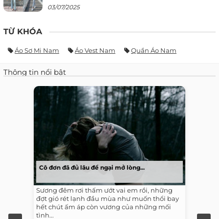
03/07/2025
TỪ KHÓA
Áo Sơ Mi Nam
Áo Vest Nam
Quần Áo Nam
Thông tin nổi bật
Cô đơn đã đủ lâu để ngại mở lòng...
Sương đêm rơi thấm ướt vai em rồi, những
đợt gió rét lạnh đầu mùa như muốn thổi bay
hết chút ấm áp còn vương của những mối
tình...