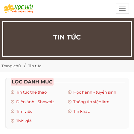
Toggl
navig
TIN TỨC
Trang chủ
Tin tức
LỌC DANH MỤC
Tin tức thể thao
Học hành - tuyển sinh
Điện ảnh - Showbiz
Thông tin việc làm
Tìm việc
Tin khác
Thời giá