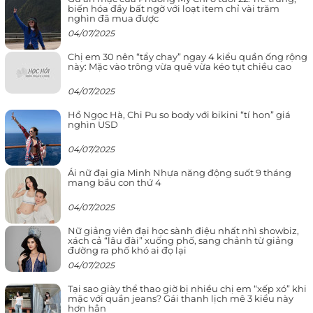
biến hóa đầy bất ngờ với loạt item chỉ vài trăm
nghìn đã mua được
04/07/2025
Chị em 30 nên “tẩy chay” ngay 4 kiểu quần ống rộng
này: Mặc vào trông vừa quê vừa kéo tụt chiều cao
04/07/2025
Hồ Ngọc Hà, Chi Pu so body với bikini “tí hon” giá
nghìn USD
04/07/2025
Ái nữ đại gia Minh Nhựa năng động suốt 9 tháng
mang bầu con thứ 4
04/07/2025
Nữ giảng viên đại học sành điệu nhất nhì showbiz,
xách cả “lâu đài” xuống phố, sang chảnh từ giảng
đường ra phố khó ai đọ lại
04/07/2025
Tại sao giày thể thao giờ bị nhiều chị em “xếp xó” khi
mặc với quần jeans? Gái thanh lịch mê 3 kiểu này
hơn hẳn