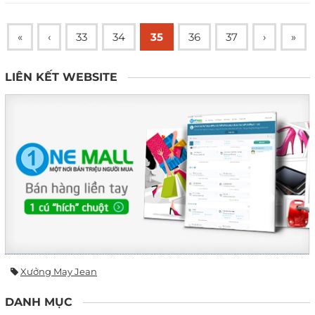
«
‹
33
34
35
36
37
›
»
LIÊN KẾT WEBSITE
Xưởng May Jean
DANH MỤC