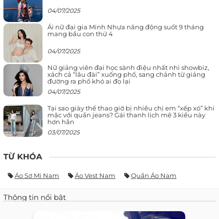
04/07/2025
Ái nữ đại gia Minh Nhựa năng động suốt 9 tháng
mang bầu con thứ 4
04/07/2025
Nữ giảng viên đại học sành điệu nhất nhì showbiz,
xách cả “lâu đài” xuống phố, sang chảnh từ giảng
đường ra phố khó ai đọ lại
04/07/2025
Tại sao giày thể thao giờ bị nhiều chị em “xếp xó” khi
mặc với quần jeans? Gái thanh lịch mê 3 kiểu này
hơn hẳn
03/07/2025
TỪ KHÓA
Áo Sơ Mi Nam
Áo Vest Nam
Quần Áo Nam
Thông tin nổi bật