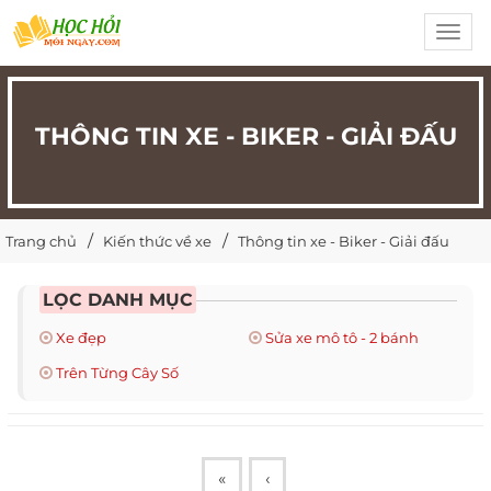
Toggl
navig
THÔNG TIN XE - BIKER - GIẢI ĐẤU
Trang chủ
Kiến thức về xe
Thông tin xe - Biker - Giải đấu
LỌC DANH MỤC
Xe đẹp
Sửa xe mô tô - 2 bánh
Trên Từng Cây Số
«
‹