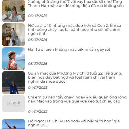
Xuống phố sáng thứ 7 với váy hoa sặc sỡ như Tăng
Thanh Hà, mặc sao để trông điệu đà mà không sến
05/07/2025
Nữ ca sĩ U40 nhưng mặc đẹp hơn cả Gen Z, khi cá
tính bùng cháy, lúc lại bánh bèo như cô nữ chính
ngôn tình
05/07/2025
Hải Tú đi biển không mặc bikini vẫn gây sốt
05/07/2025
Gu ăn mặc của Phương Mỹ Chi ở tuổi 22: Trẻ trung,
biến hóa đầy bất ngờ với loạt item chỉ vài trăm
nghìn đã mua được
04/07/2025
Chị em 30 nên “tẩy chay” ngay 4 kiểu quần ống rộng
này: Mặc vào trông vừa quê vừa kéo tụt chiều cao
04/07/2025
Hồ Ngọc Hà, Chi Pu so body với bikini “tí hon” giá
nghìn USD