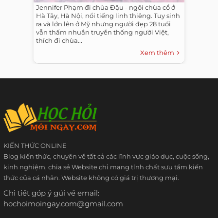
Jennifer Phạm đi chùa Đậu - ngôi chùa cổ ở
Hà Tây, Hà Nội, nổi tiếng linh thiêng. Tuy sinh
ra và lớn lên ở Mỹ nhưng người đẹp 28 tuổi
vẫn thấm nhuần truyền thống người Việt,
thích đi chùa...
Xem thêm
KIẾN THỨC ONLINE
Blog kiến thức, chuyên về tất cả các lĩnh vực giáo dục, cuộc sống,
kinh nghiệm, chia sẻ Website chỉ mang tính chất sưu tầm kiến
thức của cá nhân. Website không có giá trị thương mại.
Chi tiết góp ý gửi về email:
hochoimoingay.com@gmail.com