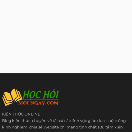
KIẾN THỨC ONLINE
Blog kiến thức, chuyên về tất cả các lĩnh vực giáo dục, cuộc sống,
kinh nghiệm, chia sẻ Website chỉ mang tính chất sưu tầm kiến