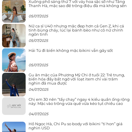
Xuống phố sáng thứ 7 với váy hoa sặc sỡ như Tăng
Thanh Hà, mặc sao để trông điệu đà mà không sến
05/07/2025
Nữ ca sĩ U40 nhưng mặc đẹp hơn cả Gen Z, khi cá
tính bùng cháy, lúc lại bánh bèo như cô nữ chính
ngôn tình
05/07/2025
Hải Tú đi biển không mặc bikini vẫn gây sốt
05/07/2025
Gu ăn mặc của Phương Mỹ Chi ở tuổi 22: Trẻ trung,
biến hóa đầy bất ngờ với loạt item chỉ vài trăm
nghìn đã mua được
04/07/2025
Chị em 30 nên “tẩy chay” ngay 4 kiểu quần ống rộng
này: Mặc vào trông vừa quê vừa kéo tụt chiều cao
04/07/2025
Hồ Ngọc Hà, Chi Pu so body với bikini “tí hon” giá
nghìn USD