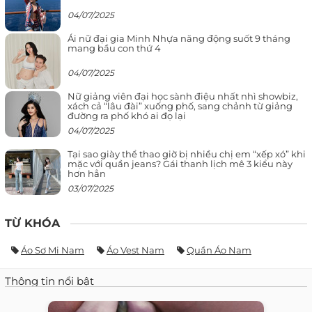
04/07/2025
Ái nữ đại gia Minh Nhựa năng động suốt 9 tháng
mang bầu con thứ 4
04/07/2025
Nữ giảng viên đại học sành điệu nhất nhì showbiz,
xách cả “lâu đài” xuống phố, sang chảnh từ giảng
đường ra phố khó ai đọ lại
04/07/2025
Tại sao giày thể thao giờ bị nhiều chị em “xếp xó” khi
mặc với quần jeans? Gái thanh lịch mê 3 kiểu này
hơn hẳn
03/07/2025
TỪ KHÓA
Áo Sơ Mi Nam
Áo Vest Nam
Quần Áo Nam
Thông tin nổi bật