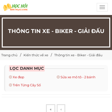
Toggl
navig
THÔNG TIN XE - BIKER - GIẢI ĐẤU
Trang chủ
Kiến thức về xe
Thông tin xe - Biker - Giải đấu
LỌC DANH MỤC
Xe đẹp
Sửa xe mô tô - 2 bánh
Trên Từng Cây Số
«
‹