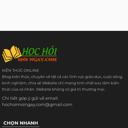
KIẾN THỨC ONLINE
Blog kiến thức, chuyên về tất cả các lĩnh vực giáo dục, cuộc sống,
kinh nghiệm, chia sẻ Website chỉ mang tính chất sưu tầm kiến
thức của cá nhân. Website không có giá trị thương mại.
Chi tiết góp ý gửi về email:
hochoimoingay.com@gmail.com
CHỌN NHANH