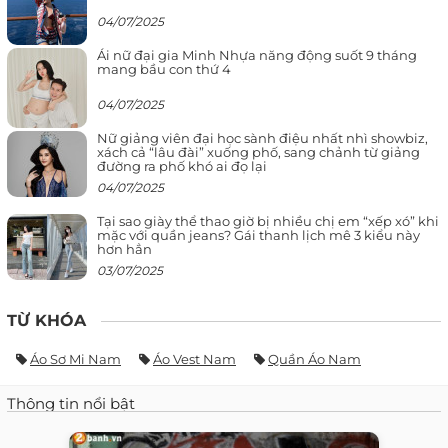
04/07/2025
Ái nữ đại gia Minh Nhựa năng động suốt 9 tháng
mang bầu con thứ 4
04/07/2025
Nữ giảng viên đại học sành điệu nhất nhì showbiz,
xách cả “lâu đài” xuống phố, sang chảnh từ giảng
đường ra phố khó ai đọ lại
04/07/2025
Tại sao giày thể thao giờ bị nhiều chị em “xếp xó” khi
mặc với quần jeans? Gái thanh lịch mê 3 kiểu này
hơn hẳn
03/07/2025
TỪ KHÓA
Áo Sơ Mi Nam
Áo Vest Nam
Quần Áo Nam
Thông tin nổi bật