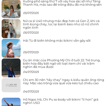
Xuống phố sáng thứ 7 với váy hoa sặc sỡ như Tăng
Thanh Hà, mặc sao để trông điệu đà mà không sến
05/07/2025
Nữ ca sĩ U40 nhưng mặc đẹp hơn cả Gen Z, khi cá
tính bùng cháy, lúc lại bánh bèo như cô nữ chính
ngôn tình
05/07/2025
Hải Tú đi biển không mặc bikini vẫn gây sốt
05/07/2025
Gu ăn mặc của Phương Mỹ Chi ở tuổi 22: Trẻ trung,
biến hóa đầy bất ngờ với loạt item chỉ vài trăm
nghìn đã mua được
04/07/2025
Chị em 30 nên “tẩy chay” ngay 4 kiểu quần ống rộng
này: Mặc vào trông vừa quê vừa kéo tụt chiều cao
04/07/2025
Hồ Ngọc Hà, Chi Pu so body với bikini “tí hon” giá
nghìn USD