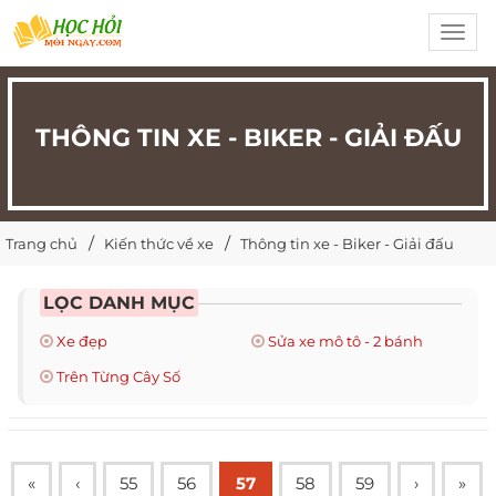
Toggl
navig
THÔNG TIN XE - BIKER - GIẢI ĐẤU
Trang chủ
Kiến thức về xe
Thông tin xe - Biker - Giải đấu
LỌC DANH MỤC
Xe đẹp
Sửa xe mô tô - 2 bánh
Trên Từng Cây Số
«
‹
55
56
57
58
59
›
»