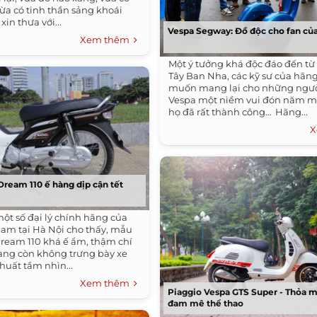
vừa có tinh thần sảng khoái
xin thưa với...
Vespa Segway: Đồ độc cho fan củ
Xem thêm
Một ý tưởng khá độc đáo đến từ
Tây Ban Nha, các kỹ sư của hãn
muốn mang lại cho những ngườ
Vespa một niềm vui đón năm mớ
họ đã rất thành công… ​ Hãng...
X
ream 110 ế hàng dịp cận tết
một số đại lý chính hãng của
am tại Hà Nội cho thấy, mẫu
Dream 110 khá ế ẩm, thậm chí
àng còn không trưng bày xe
 khuất tầm nhìn...
Xem thêm
Piaggio Vespa GTS Super - Thỏa 
đam mê thể thao