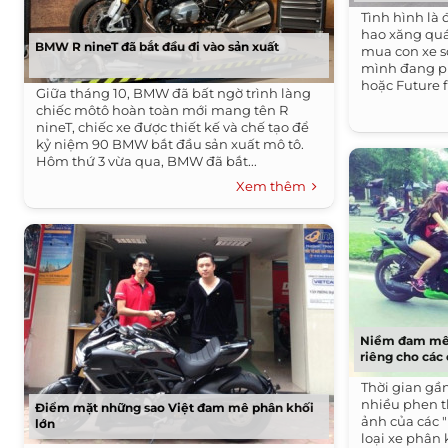
Tình hình là 
hao xăng qu
BMW R nineT đã bắt đầu đi vào sản xuất
mua con xe s
mình đang ph
hoặc Future f
Giữa tháng 10, BMW đã bất ngờ trình làng
tiết...
chiếc môtô hoàn toàn mới mang tên R
nineT, chiếc xe được thiết kế và chế tạo để
kỷ niệm 90 BMW bắt đầu sản xuất mô tô.
Hôm thứ 3 vừa qua, BMW đã bắt...
Xem thêm
Niềm đam mê 
riêng cho các
Thời gian gầ
nhiều phen t
Điểm mặt những sao Việt đam mê phân khối
ảnh của các 
lớn
loại xe phân 