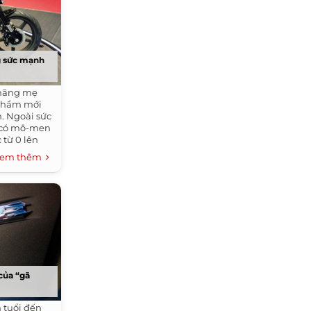
g sức mạnh
, hãng mẹ
 phẩm mới
. Ngoài sức
r có mô-men
 từ 0 lên
em thêm
 của “gã
n tuổi đến