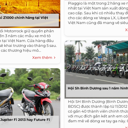
Piaggio là một trong 2 hãng xe
nhất tại Việt Nam sản xuất dòng
cao cấp. Sau khi có nhiều thay đổ
i Z1000 chính hãng tại Việt
cho các dòng xe Vespa LX, Liber
Việt Nam cũng đã mang về siê
Vespa 946,...
X
ối Motorrock giữ quyền phân
ền 3 năm các mẫu xe mô tô
n tại Việt Nam. Cửa hàng đầu
sẽ khai trương vào tháng 5 sau.
 các thương hiệu mô...
Xem thêm
Hội Sh Bình Dương sau 1 năm hìn
Hội SH Bình Dương (Binh Dươn
BDSC) được thành lập từ 11/2012
có gần 40 thành viên chính thức.
với mục đích gắn kết anh em c
Jupiter Fi 2013 hay Future Fi
đam mê về dòng xe tay ga này. 