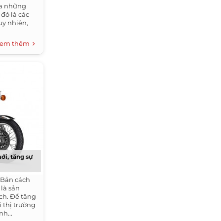
ra những
đó là các
uy nhiên,
em thêm
i, tăng sự
t Bản cách
là sản
ch. Để tăng
 thị trường
h...