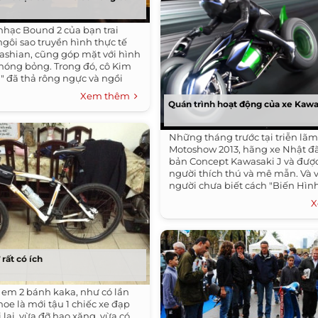
nhạc Bound 2 của bạn trai
gôi sao truyền hình thực tế
ashian, cũng góp mặt với hình
nóng bỏng. Trong đó, cô Kim
a" đã thả rông ngực và ngồi
Xem thêm
Quán trình hoạt động của xe Kawa
Những tháng trước tại triễn lãm
Motoshow 2013, hãng xe Nhật đã
bản Concept Kawasaki J và đượ
người thích thú và mê mẫn. Và 
người chưa biết cách "Biến Hình"
X
 rất có ích
 em 2 bánh kaka, như có lần
hoe là mới tậu 1 chiếc xe đạp
i lại, vừa đỡ hao xăng, vừa có