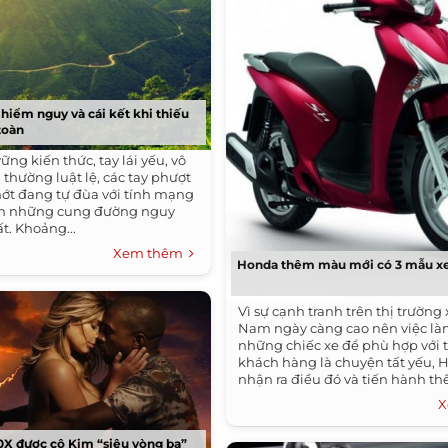
hiểm nguy và cái kết khi thiếu
toàn
ng kiến thức, tay lái yếu, vô
i thường luật lệ, các tay phượt
 nớt đang tự đùa với tính mạng
ên những cung đường nguy
t. Khoảng...
Xem thêm
Honda thêm màu mới có 3 mẫu x
Vì sự cạnh tranh trên thị trường
Nam ngày càng cao nên việc l
những chiếc xe để phù hợp với t
khách hàng là chuyện tất yếu, 
nhận ra điều đó và tiến hành th
X
X được cô Kim “siêu vòng ba”