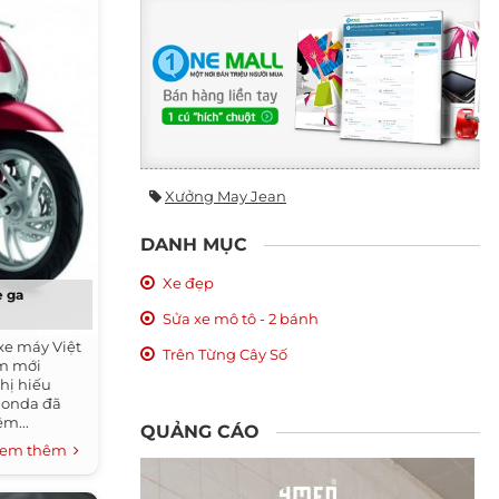
Xưởng May Jean
DANH MỤC
Xe đẹp
e ga
Sửa xe mô tô - 2 bánh
 xe máy Việt
Trên Từng Cây Số
àm mới
hị hiếu
Honda đã
êm...
QUẢNG CÁO
em thêm