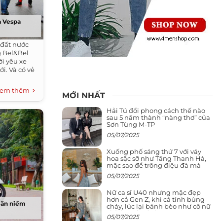
a Vespa
 đất nước
g Bel&Bel
i yêu xe
i. Và có vẻ
em thêm
MỚI NHẤT
Hải Tú đổi phong cách thế nào
sau 5 năm thành “nàng thơ” của
Sơn Tùng M-TP
05/07/2025
Xuống phố sáng thứ 7 với váy
hoa sặc sỡ như Tăng Thanh Hà,
mặc sao để trông điệu đà mà
không sến
05/07/2025
Nữ ca sĩ U40 nhưng mặc đẹp
hơn cả Gen Z, khi cá tính bùng
mãn niềm
cháy, lúc lại bánh bèo như cô nữ
chính ngôn tình
05/07/2025