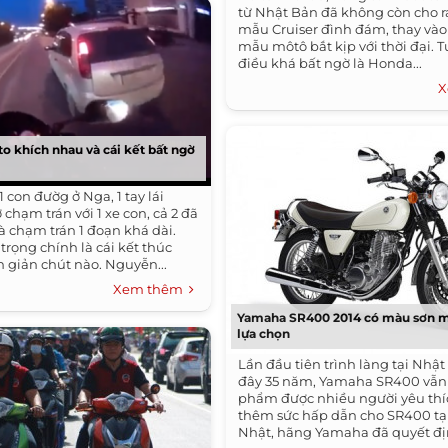
từ Nhật Bản đã không còn cho 
mẫu Cruiser đình đám, thay vào 
mẫu môtô bắt kịp với thời đại. T
điều khá bất ngờ là Honda...
X
to khích nhau và cái kết bất ngờ
1 con đườg ở Nga, 1 tay lái
chạm trán với 1 xe con, cả 2 đã
à chạm trán 1 đoạn khá dài.
rọng chính là cái kết thúc
 giản chút nào. ​Nguyễn...
Xem thêm
Yamaha SR400 2014 có màu sơn mớ
lựa chọn
Lần đầu tiên trình làng tại Nhậ
đây 35 năm, Yamaha SR400 vẫn 
phẩm được nhiều người yêu thí
thêm sức hấp dẫn cho SR400 tại
Nhật, hãng Yamaha đã quyết địn