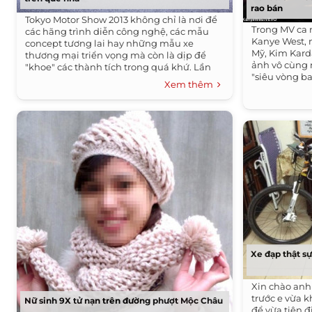
rao bán
Tokyo Motor Show 2013 không chỉ là nơi để
Trong MV ca 
các hãng trình diễn công nghệ, các mẫu
Kanye West, n
concept tương lai hay những mẫu xe
Mỹ, Kim Kard
thương mại triển vọng mà còn là dịp để
ảnh vô cùng 
"khoe" các thành tích trong quá khứ. Lần
"siêu vòng b
này Honda...
Xem thêm
cùng...
Xe đạp thật sự
Xin chào anh
trước e vừa k
Nữ sinh 9X tử nạn trên đường phượt Mộc Châu
để vừa tiện đ