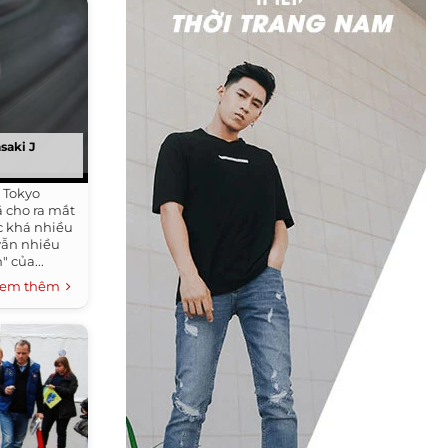
saki J
 Tokyo
 cho ra mắt
c khá nhiều
vẫn nhiều
 của...
em thêm