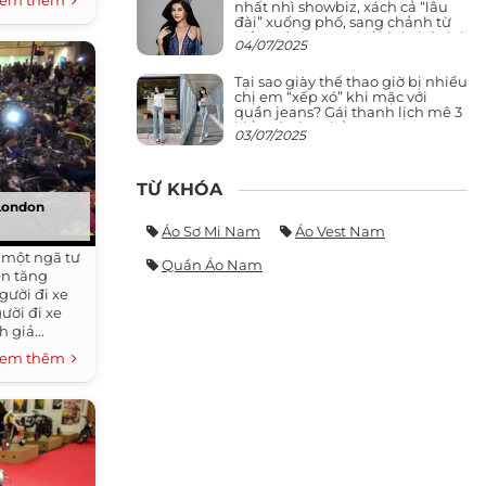
em thêm
nhất nhì showbiz, xách cả “lâu
đài” xuống phố, sang chảnh từ
giảng đường ra phố khó ai đọ lại
04/07/2025
Tại sao giày thể thao giờ bị nhiều
chị em “xếp xó” khi mặc với
quần jeans? Gái thanh lịch mê 3
kiểu này hơn hẳn
03/07/2025
TỪ KHÓA
 London
Áo Sơ Mi Nam
Áo Vest Nam
i một ngã tư
Quần Áo Nam
ền tăng
gười đi xe
ười đi xe
 giả...
em thêm