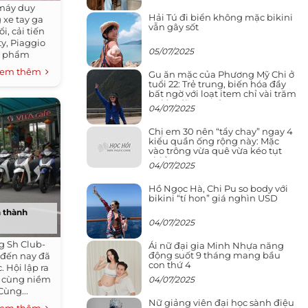
 máy duy
Hải Tú đi biển không mặc bikini
 xe tay ga
vẫn gây sốt
i, cải tiến
ty, Piaggio
05/07/2025
u phẩm
em thêm
Gu ăn mặc của Phương Mỹ Chi ở
tuổi 22: Trẻ trung, biến hóa đầy
bất ngờ với loạt item chỉ vài trăm
nghìn đã mua được
04/07/2025
Chị em 30 nên “tẩy chay” ngay 4
kiểu quần ống rộng này: Mặc
vào trông vừa quê vừa kéo tụt
chiều cao
04/07/2025
Hồ Ngọc Hà, Chi Pu so body với
bikini “tí hon” giá nghìn USD
h thành
04/07/2025
g Sh Club-
Ái nữ đại gia Minh Nhựa năng
động suốt 9 tháng mang bầu
 đến nay đã
con thứ 4
 Hội lập ra
ó cùng niềm
04/07/2025
Cùng...
Nữ giảng viên đại học sành điệu