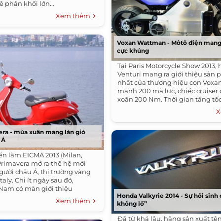
phân khối lớn...
Xem thêm
Voxan Wattman - Môtô điện man
cực khủng
Tại Paris Motorcycle Show 2013
Venturi mang ra giới thiệu sản
nhất của thương hiệu con Voxan
mạnh 200 mã lực, chiếc cruise
xoắn 200 Nm. Thời gian tăng tốc
100...
X
ra - mùa xuân mang làn gió
 Á
iển lãm EICMA 2013 (Milan,
 Primavera mở ra thế hệ mới
gười châu Á, thị trường vàng
taly. Chỉ ít ngày sau đó,
 Nam có màn giới thiệu
Honda Valkyrie 2014 - Sự hồi sinh
Xem thêm
khổng lồ”
Đã từ khá lâu, hãng sản xuất tê