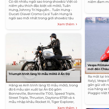
Có rất nhiều ngôi sao trong showbiz Việt có
niềm đam mê 
niềm yêu thích đặc biệt với môtô, Tuấn
Hưng,Johnny Trí Nguyễn... Tuấn Hưng -
Ducati Diavel Cromo Ca sĩ Tuấn Hưng là
ngôi sao mới nhất trong giới showbiz tậu
cho...
Xem thêm
Vespa Primave
mới đến Châu
Triumph trình làng 10 mẫu môtô ở Ấn Độ
Ra mắt tại tr
Italy), Vespa
gần gũi với n
Hãng xe Anh trình làng 10 mẫu môtô, trong
của hãng xe I
đó 6 mẫu sản xuất tại Ấn Độ gồm
Piaggio Việt
Bonneville, Bonneville T100, Speed Triple,
Primavera...
Street Triple, Thruxton, Daytona 675R và 4
mẫu nhập khẩu Rocket III, Tiger Explorer,
Tiger 800 XC, Thunderbird...
Xem thêm