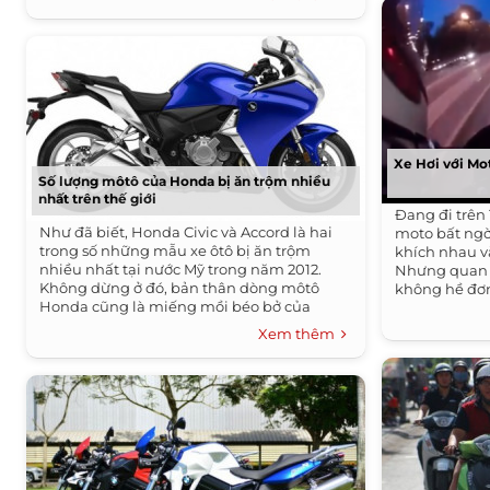
Xe Hơi với Mo
Số lượng môtô của Honda bị ăn trộm nhiều
nhất trên thế giới
Đang đi trên 
Như đã biết, Honda Civic và Accord là hai
moto bất ngờ 
trong số những mẫu xe ôtô bị ăn trộm
khích nhau v
nhiều nhất tại nước Mỹ trong năm 2012.
Nhưng quan t
Không dừng ở đó, bản thân dòng môtô
không hề đơn
Honda cũng là miếng mồi béo bở của
những...
Xem thêm