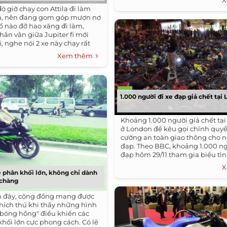
X
đó giờ chạy con Attila đi làm
á, nên đang gom góp mượn nợ
ố nào đỡ hao xăng đi làm,
ân vân giữa Jupiter fi mới
i, nghe nói 2 xe này chạy rất
Xem thêm
1.000 người đi xe đạp giả chết tại
Khoảng 1.000 người giả chết tạ
ở London để kêu gọi chính quy
cường an toàn giao thông cho n
đạp. Theo BBC, khoảng 1.000 ng
đạp hôm 29/11 tham gia biểu tình
X
phân khối lớn, không chỉ dành
 chàng
n đây, cộng đồng mạng được
hích thú khi thấy những hình
"bóng hồng" điều khiển các
khối lớn cực phong cách. Có lẽ