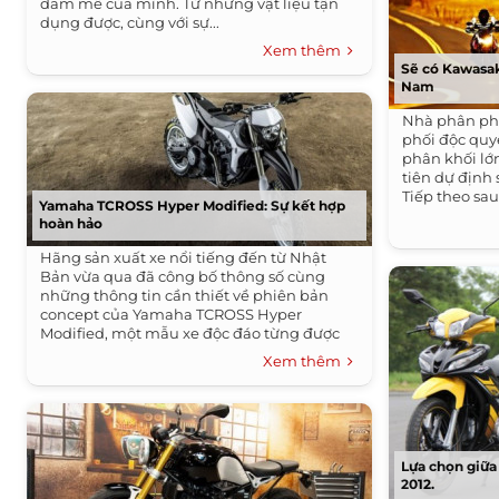
đam mê của mình. Từ những vật liệu tận
dụng được, cùng với sự...
Xem thêm
Sẽ có Kawasak
Nam
Nhà phân ph
phối độc quy
phân khối lớ
tiên dự định 
Tiếp theo sau
Yamaha TCROSS Hyper Modified: Sự kết hợp
hoàn hảo
Hãng sản xuất xe nổi tiếng đến từ Nhật
Bản vừa qua đã công bố thông số cùng
những thông tin cần thiết về phiên bản
concept của Yamaha TCROSS Hyper
Modified, một mẫu xe độc đáo từng được
Yamaha...
Xem thêm
Lựa chọn giữa 
2012.