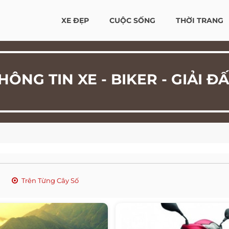
XE ĐẸP
CUỘC SỐNG
THỜI TRANG
HÔNG TIN XE - BIKER - GIẢI Đ
Trên Từng Cây Số