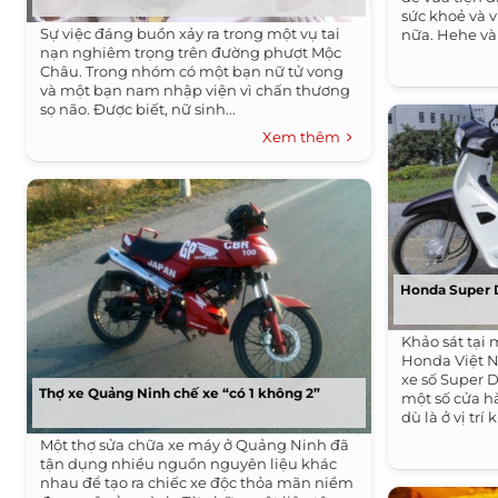
sức khoẻ và 
Sự việc đáng buồn xảy ra trong một vụ tai
nữa. Hehe và 
nạn nghiêm trọng trên đường phượt Mộc
Châu. Trong nhóm có một bạn nữ tử vong
và một bạn nam nhập viện vì chấn thương
sọ não. Được biết, nữ sinh...
Xem thêm
Honda Super D
Khảo sát tại 
Honda Việt N
xe số Super 
Thợ xe Quảng Ninh chế xe “có 1 không 2”
một số cửa h
dù là ở vị trí
Một thợ sửa chữa xe máy ở Quảng Ninh đã
tận dụng nhiều nguồn nguyên liệu khác
nhau để tạo ra chiếc xe độc thỏa mãn niềm