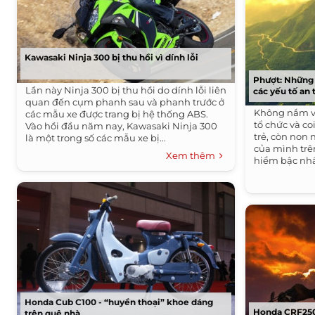
Kawasaki Ninja 300 bị thu hồi vì dính lỗi
Phượt: Những 
Lần này Ninja 300 bị thu hồi do dính lỗi liên
các yếu tố an 
quan đến cụm phanh sau và phanh trước ở
Không nắm vữ
các mẫu xe được trang bị hệ thống ABS. ​
tổ chức và co
Vào hồi đầu năm nay, Kawasaki Ninja 300
trẻ, còn non
là một trong số các mẫu xe bị...
của mình tr
Xem thêm
hiểm bậc nhấ
Honda Cub C100 - “huyền thoại” khoe dáng
Honda CRF250
trên quê nhà