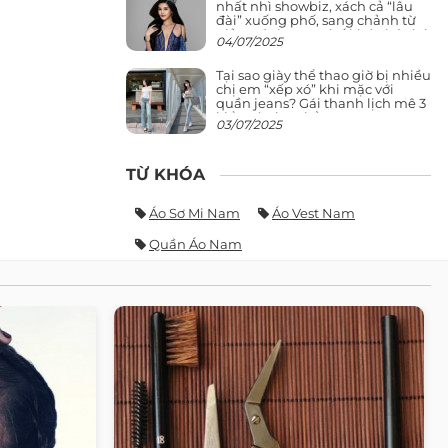
nhất nhì showbiz, xách cả “lâu
đài” xuống phố, sang chảnh từ
giảng đường ra phố khó ai đọ lại
04/07/2025
Tại sao giày thể thao giờ bị nhiều
chị em “xếp xó” khi mặc với
quần jeans? Gái thanh lịch mê 3
kiểu này hơn hẳn
03/07/2025
TỪ KHÓA
Áo Sơ Mi Nam
Áo Vest Nam
Quần Áo Nam