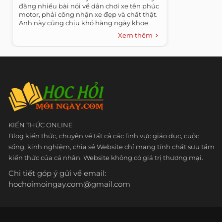
đăng nhiều bài nói về dân chơi xe tên phúc
motor, phải công nhận xe đẹp và chất thật.
Anh này cũng chịu khó hàng ngày khoe
ảnh...
Xem thêm
KIẾN THỨC ONLINE
Blog kiến thức, chuyên về tất cả các lĩnh vực giáo dục, cuộc
sống, kinh nghiệm, chia sẻ Website chỉ mang tính chất sưu tầm
kiến thức của cá nhân. Website không có giá trị thương mại.
Chi tiết góp ý gửi về email:
hochoimoingay.com@gmail.com