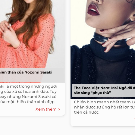
iên thần của Nozomi Sasaki
ki là một trong những người
The Face Việt Nam: Mai Ngô đã 
g của xứ sở hoa anh đào. Tuy
sẵn sàng “phục thù”
exy nhưng Nozomi Sasaki có
ủa một thiên thần xinh đẹp
Chiến binh mạnh nhất team L
nhận được sự ủng hộ rất lớn từ
Xem thêm
trên cả nước.