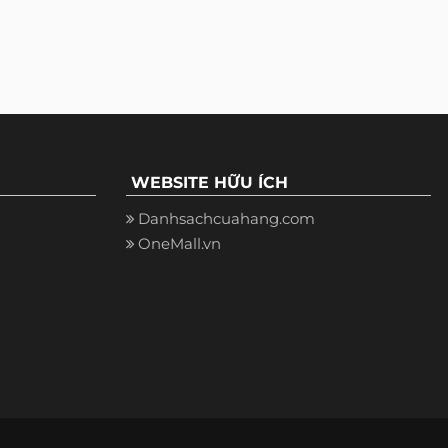
WEBSITE HỮU ÍCH
Danhsachcuahang.com
OneMall.vn