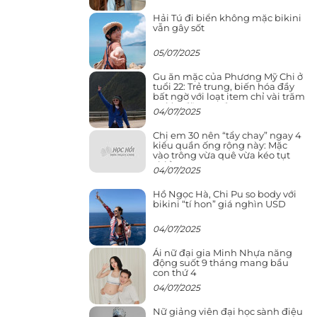
Hải Tú đi biển không mặc bikini
vẫn gây sốt
05/07/2025
Gu ăn mặc của Phương Mỹ Chi ở
tuổi 22: Trẻ trung, biến hóa đầy
bất ngờ với loạt item chỉ vài trăm
nghìn đã mua được
04/07/2025
Chị em 30 nên “tẩy chay” ngay 4
kiểu quần ống rộng này: Mặc
vào trông vừa quê vừa kéo tụt
chiều cao
04/07/2025
Hồ Ngọc Hà, Chi Pu so body với
bikini “tí hon” giá nghìn USD
04/07/2025
Ái nữ đại gia Minh Nhựa năng
động suốt 9 tháng mang bầu
con thứ 4
04/07/2025
Nữ giảng viên đại học sành điệu