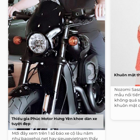
Khuôn mặt th
Nozomi Sasa
mẫu nổi tiến
không quá s
khuôn mặt c
Thiếu gia Phúc Motor Hưng Yên khoe dàn xe
tuyệt đẹp
Mới đây xem trên 1 số báo xe cộ lâu năm
như baoxehoi.net hay sieuxevietnam thấy