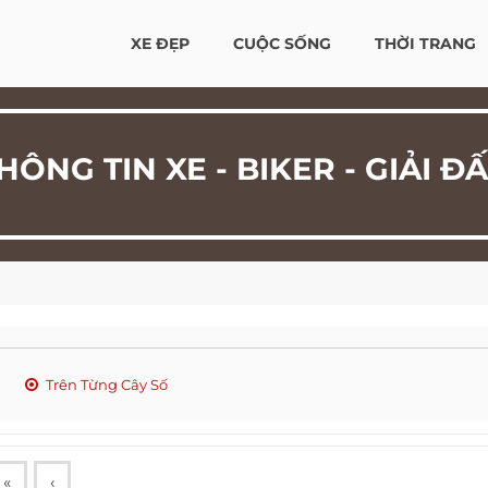
XE ĐẸP
CUỘC SỐNG
THỜI TRANG
HÔNG TIN XE - BIKER - GIẢI Đ
Trên Từng Cây Số
«
‹