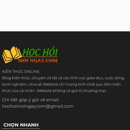
KIẾN THỨC ONLINE
Blog kiến thức, chuyên về tất cả các lĩnh vực giáo dục, cuộc sống,
kinh nghiệm, chia sẻ Website chỉ mang tính chất sưu tầm kiến
thức của cá nhân. Website không có giá trị thương mại.
Chi tiết góp ý gửi về email:
hochoimoingay.com@gmail.com
CHỌN NHANH