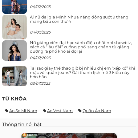
04/07/2025
Ái nữ đại gia Minh Nhựa năng động suốt 9 tháng
mang bầu con thứ 4
04/07/2025
Nữ giảng viên đại học sành điệu nhất nhì showbiz,
xách cả “lâu đài” xuống phố, sang chảnh từ giảng
đường ra phố khó ai đọ lại
04/07/2025
Tại sao giày thể thao giờ bị nhiều chị em “xếp xó” khi
mặc với quần jeans? Gái thanh lịch mê 3 kiểu này
hơn hẳn
03/07/2025
TỪ KHÓA
Áo Sơ Mi Nam
Áo Vest Nam
Quần Áo Nam
Thông tin nổi bật