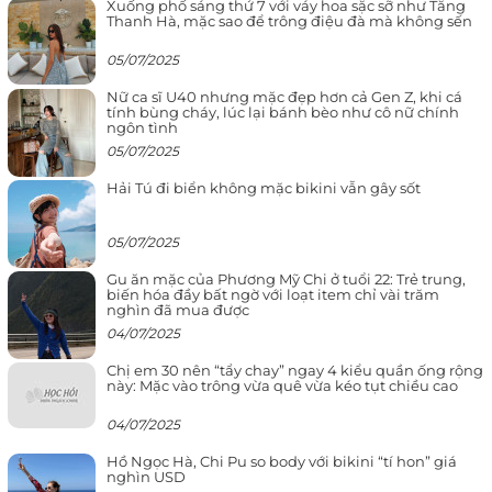
Xuống phố sáng thứ 7 với váy hoa sặc sỡ như Tăng
Thanh Hà, mặc sao để trông điệu đà mà không sến
05/07/2025
Nữ ca sĩ U40 nhưng mặc đẹp hơn cả Gen Z, khi cá
tính bùng cháy, lúc lại bánh bèo như cô nữ chính
ngôn tình
05/07/2025
Hải Tú đi biển không mặc bikini vẫn gây sốt
05/07/2025
Gu ăn mặc của Phương Mỹ Chi ở tuổi 22: Trẻ trung,
biến hóa đầy bất ngờ với loạt item chỉ vài trăm
nghìn đã mua được
04/07/2025
Chị em 30 nên “tẩy chay” ngay 4 kiểu quần ống rộng
này: Mặc vào trông vừa quê vừa kéo tụt chiều cao
04/07/2025
Hồ Ngọc Hà, Chi Pu so body với bikini “tí hon” giá
nghìn USD