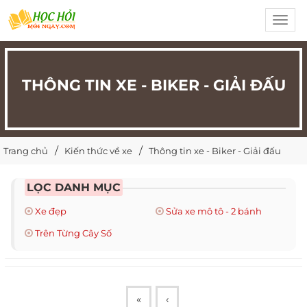
Toggl
navig
THÔNG TIN XE - BIKER - GIẢI ĐẤU
Trang chủ
Kiến thức về xe
Thông tin xe - Biker - Giải đấu
LỌC DANH MỤC
Xe đẹp
Sửa xe mô tô - 2 bánh
Trên Từng Cây Số
«
‹