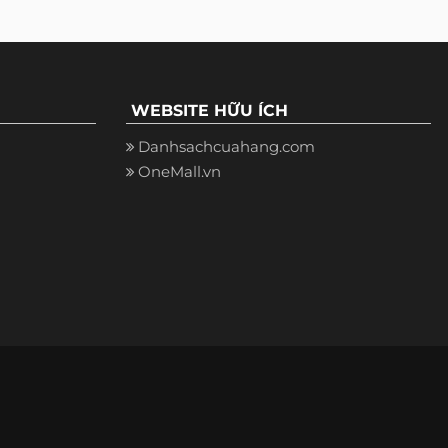
WEBSITE HỮU ÍCH
Danhsachcuahang.com
OneMall.vn