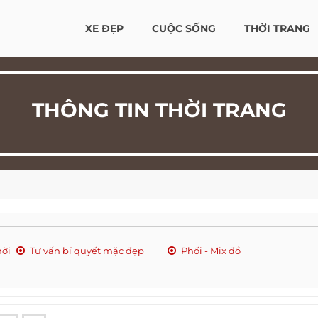
XE ĐẸP
CUỘC SỐNG
THỜI TRANG
THÔNG TIN THỜI TRANG
hời
Tư vấn bí quyết mặc đẹp
Phối - Mix đồ