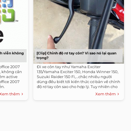
nh viễn không
[Clip] Chỉnh độ rơ tay côn? Vì sao nó lại quan
trọng?
office 2007
Đi xe côn tay như Yamaha Exciter
, không cần
135/Yamaha Exciter 150, Honda Winner 150,
ềm active
Suzuki Raider 150 Fi,...chắc nhiều người
office 2007
dùng đều biết tới kiến thức cơ bản về chỉnh
ễn.
độ rơ tay côn sao cho hợp lý. Tuy nhiên cho
tới nay...
Xem thêm
Xem thêm