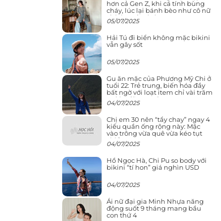
hơn cả Gen Z, khi cá tính bùng
cháy, lúc lại bánh bèo như cô nữ
chính ngôn tình
05/07/2025
Hải Tú đi biển không mặc bikini
vẫn gây sốt
05/07/2025
Gu ăn mặc của Phương Mỹ Chi ở
tuổi 22: Trẻ trung, biến hóa đầy
bất ngờ với loạt item chỉ vài trăm
nghìn đã mua được
04/07/2025
Chị em 30 nên “tẩy chay” ngay 4
kiểu quần ống rộng này: Mặc
vào trông vừa quê vừa kéo tụt
chiều cao
04/07/2025
Hồ Ngọc Hà, Chi Pu so body với
bikini “tí hon” giá nghìn USD
04/07/2025
Ái nữ đại gia Minh Nhựa năng
động suốt 9 tháng mang bầu
con thứ 4