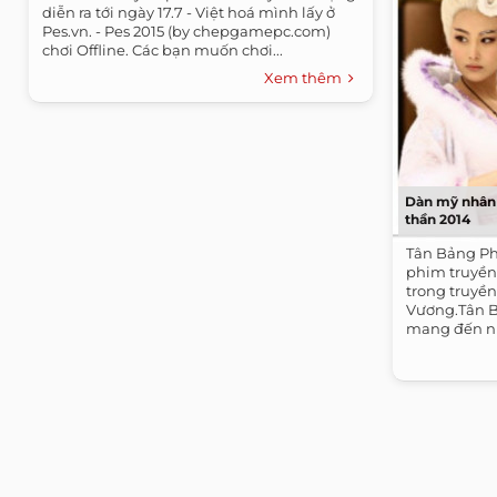
diễn ra tới ngày 17.7 - Việt hoá mình lấy ở
Pes.vn. - Pes 2015 (by chepgamepc.com)
chơi Offline. Các bạn muốn chơi...
Xem thêm
Dàn mỹ nhân 
thần 2014
Tân Bảng Ph
phim truyền
trong truyền
Vương.Tân B
mang đến nhi