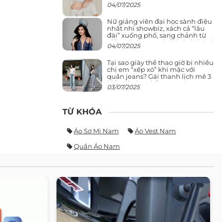
04/07/2025
Nữ giảng viên đại học sành điệu
nhất nhì showbiz, xách cả “lâu
đài” xuống phố, sang chảnh từ
giảng đường ra phố khó ai đọ lại
04/07/2025
Tại sao giày thể thao giờ bị nhiều
chị em “xếp xó” khi mặc với
quần jeans? Gái thanh lịch mê 3
kiểu này hơn hẳn
03/07/2025
TỪ KHÓA
Áo Sơ Mi Nam
Áo Vest Nam
Quần Áo Nam