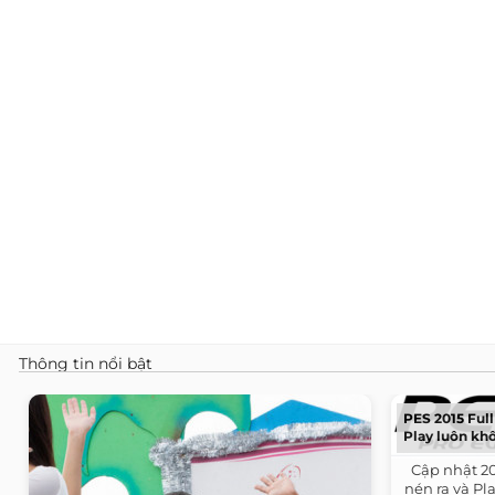
Thông tin nổi bật
PES 2015 Full 
Play luôn khô
​ ​ Cập nhật 
nén ra và P