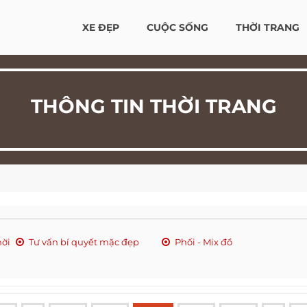
XE ĐẸP
CUỘC SỐNG
THỜI TRANG
THÔNG TIN THỜI TRANG
hời
Tư vấn bí quyết mặc đẹp
Phối - Mix đồ