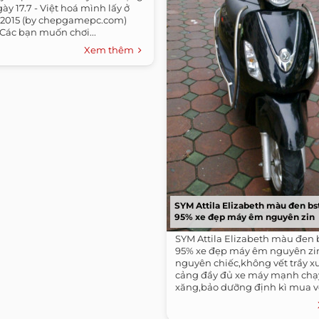
gày 17.7 - Việt hoá mình lấy ở
es 2015 (by chepgamepc.com)
. Các bạn muốn chơi...
Xem thêm
SYM Attila Elizabeth màu đen bs
95% xe đẹp máy êm nguyên zin
SYM Attila Elizabeth màu đen 
95% xe đẹp máy êm nguyên zi
nguyên chiếc,không vết trầy x
cảng đầy đủ xe máy mạnh chạy 
xăng,bảo dưỡng định kì mua về
dụng...