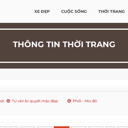
XE ĐẸP
CUỘC SỐNG
THỜI TRANG
THÔNG TIN THỜI TRANG
hời
Tư vấn bí quyết mặc đẹp
Phối - Mix đồ