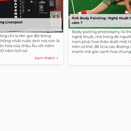
Ảnh Body Painting : Nghệ thuật 
ng Liverpool
cảm ?
Body paiting photoraphy-là thể
ông chỉ là tên gọi đội bóng
nghệ thuật, mà trong đó ngườ
 thống nhất nước Anh mà còn là
nam phải hoá thân dưới một l
ăn hóa của châu Âu với niềm
trên cơ thể, để lộ ra các đường
00 năm lịch sử.
mạnh mẽ góc cạnh hoà chung v
Xem thêm