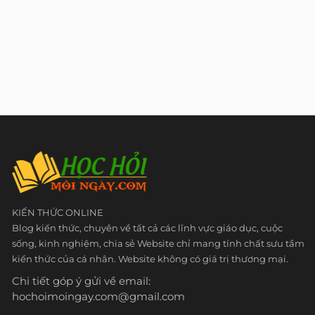
KIẾN THỨC ONLINE
Blog kiến thức, chuyên về tất cả các lĩnh vực giáo dục, cuộc
sống, kinh nghiệm, chia sẻ Website chỉ mang tính chất sưu tầm
kiến thức của cá nhân. Website không có giá trị thương mại.
Chi tiết góp ý gửi về email:
hochoimoingay.com@gmail.com