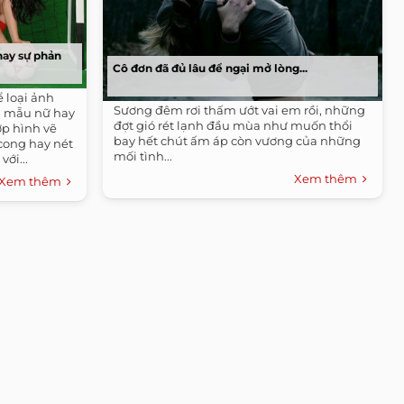
hay sự phản
Cô đơn đã đủ lâu để ngại mở lòng...
 loại ảnh
Sương đêm rơi thấm ướt vai em rồi, những
i mẫu nữ hay
đợt gió rét lạnh đầu mùa như muốn thổi
ớp hình vẽ
bay hết chút ấm áp còn vương của những
 cong hay nét
mối tình...
ới...
Xem thêm
Xem thêm