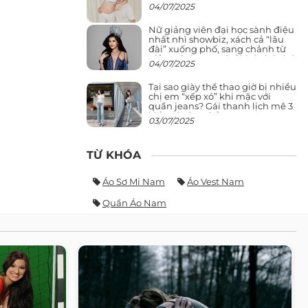
04/07/2025
Nữ giảng viên đại học sành điệu
nhất nhì showbiz, xách cả “lâu
đài” xuống phố, sang chảnh từ
giảng đường ra phố khó ai đọ lại
04/07/2025
Tại sao giày thể thao giờ bị nhiều
chị em “xếp xó” khi mặc với
quần jeans? Gái thanh lịch mê 3
kiểu này hơn hẳn
03/07/2025
TỪ KHÓA
Áo Sơ Mi Nam
Áo Vest Nam
Quần Áo Nam