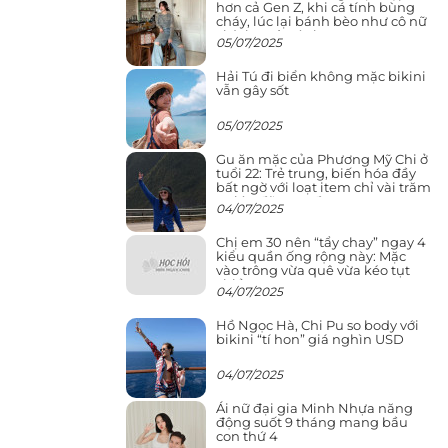
hơn cả Gen Z, khi cá tính bùng
cháy, lúc lại bánh bèo như cô nữ
chính ngôn tình
05/07/2025
Hải Tú đi biển không mặc bikini
vẫn gây sốt
05/07/2025
Gu ăn mặc của Phương Mỹ Chi ở
tuổi 22: Trẻ trung, biến hóa đầy
bất ngờ với loạt item chỉ vài trăm
nghìn đã mua được
04/07/2025
Chị em 30 nên “tẩy chay” ngay 4
kiểu quần ống rộng này: Mặc
vào trông vừa quê vừa kéo tụt
chiều cao
04/07/2025
Hồ Ngọc Hà, Chi Pu so body với
bikini “tí hon” giá nghìn USD
04/07/2025
Ái nữ đại gia Minh Nhựa năng
động suốt 9 tháng mang bầu
con thứ 4