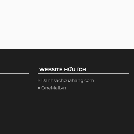
WEBSITE HỮU ÍCH
Danhsachcuahang.com
OneMall.vn